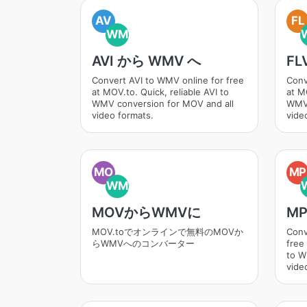
AV
FL
WM
AVI から WMV へ
FL
Convert AVI to WMV online for free
Conv
at MOV.to. Quick, reliable AVI to
at M
WMV conversion for MOV and all
WMV 
video formats.
vide
MO
MP
WM
MOVからWMVに
MP
MOV.toでオンラインで無料のMOVか
Conv
らWMVへのコンバーター
free
to W
vide