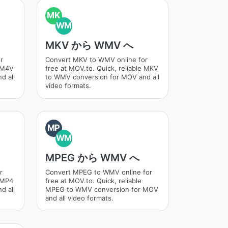
MK
WM
MKV から WMV へ
r
Convert MKV to WMV online for
e M4V
free at MOV.to. Quick, reliable MKV
d all
to WMV conversion for MOV and all
video formats.
MP
WM
MPEG から WMV へ
r
Convert MPEG to WMV online for
e MP4
free at MOV.to. Quick, reliable
d all
MPEG to WMV conversion for MOV
and all video formats.