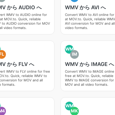
V から AUDIO へ
WMV から AVI へ
ert WMV to AUDIO online for
Convert WMV to AVI online for
at MOV.to. Quick, reliable
at MOV.to. Quick, reliable WMV
to AUDIO conversion for MOV
AVI conversion for MOV and all
ll video formats.
video formats.
M
WM
FL
IM
V から FLV へ
WMV から IMAGE へ
ert WMV to FLV online for free
Convert WMV to IMAGE online 
OV.to. Quick, reliable WMV to
free at MOV.to. Quick, reliable
conversion for MOV and all
WMV to IMAGE conversion for
o formats.
MOV and all video formats.
M
WM
M4
MK