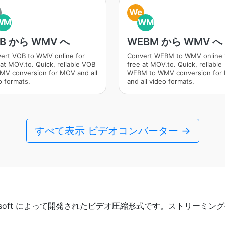
We
WM
WM
B から WMV へ
WEBM から WMV へ
ert VOB to WMV online for
Convert WEBM to WMV online 
 at MOV.to. Quick, reliable VOB
free at MOV.to. Quick, reliable
MV conversion for MOV and all
WEBM to WMV conversion for
o formats.
and all video formats.
すべて表示 ビデオコンバーター →
) は、Microsoft によって開発されたビデオ圧縮形式です。スト