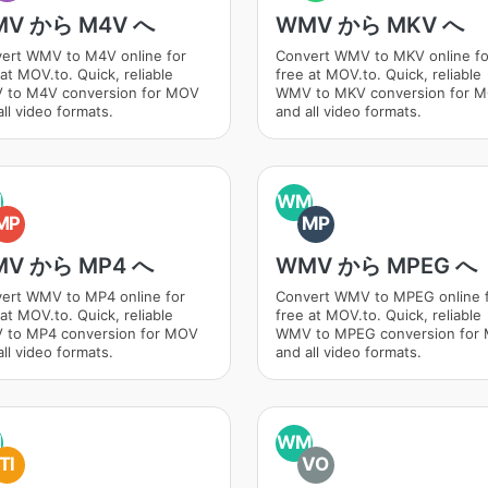
V から M4V へ
WMV から MKV へ
ert WMV to M4V online for
Convert WMV to MKV online fo
at MOV.to. Quick, reliable
free at MOV.to. Quick, reliable
to M4V conversion for MOV
WMV to MKV conversion for 
ll video formats.
and all video formats.
M
WM
MP
MP
V から MP4 へ
WMV から MPEG へ
ert WMV to MP4 online for
Convert WMV to MPEG online 
at MOV.to. Quick, reliable
free at MOV.to. Quick, reliable
to MP4 conversion for MOV
WMV to MPEG conversion for
ll video formats.
and all video formats.
M
WM
TI
VO