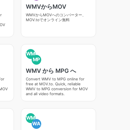
WMVからMOV
r
WMVからMOVへのコンバーター、
MOV.toでオンライン無料
MOV
WM
MP
WMV から MPG へ
for
Convert WMV to MPG online for
free at MOV.to. Quick, reliable
 MOV
WMV to MPG conversion for MOV
and all video formats.
WM
WA