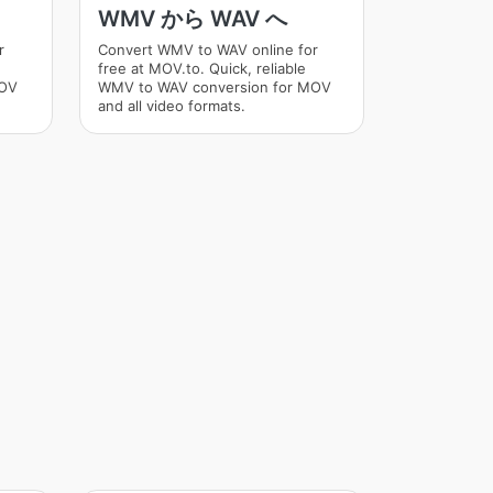
WMV から WAV へ
r
Convert WMV to WAV online for
free at MOV.to. Quick, reliable
MOV
WMV to WAV conversion for MOV
and all video formats.