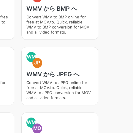
WMV から BMP へ
 free
Convert WMV to BMP online for
 to
free at MOV.to. Quick, reliable
WMV to BMP conversion for MOV
and all video formats.
WM
JP
WMV から JPEG へ
for
Convert WMV to JPEG online for
free at MOV.to. Quick, reliable
WMV to JPEG conversion for MOV
and all video formats.
WM
MO