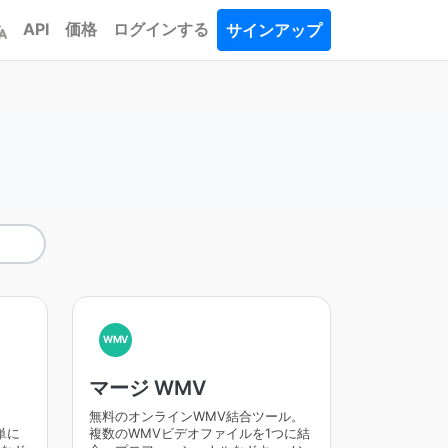
API
価格
ログインする
サインアップ
WMV
マージ WMV
。
無料のオンラインWMV結合ツール。
単に
複数のWMVビデオファイルを1つに結