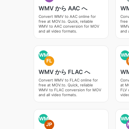
WMV から AAC へ
WM
Convert WMV to AAC online for
Conv
free at MOV.to. Quick, reliable
free 
WMV to AAC conversion for MOV
WMV 
and all video formats.
and a
WM
W
FL
WMV から FLAC へ
WM
Convert WMV to FLAC online for
Conv
free at MOV.to. Quick, reliable
at M
WMV to FLAC conversion for MOV
FLV 
and all video formats.
vide
WM
W
JP