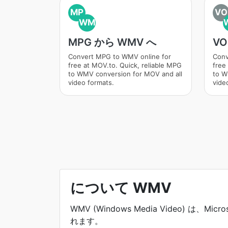
MP
VO
WM
MPG から WMV へ
VO
Convert MPG to WMV online for
Conv
free at MOV.to. Quick, reliable MPG
free
to WMV conversion for MOV and all
to W
video formats.
vide
について WMV
WMV (Windows Media Video
れます。