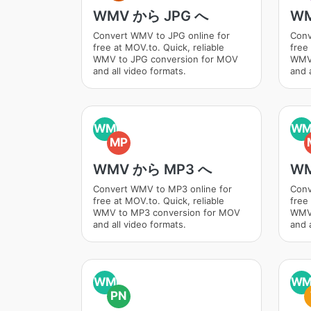
WMV から JPG へ
WM
Convert WMV to JPG online for
Conv
free at MOV.to. Quick, reliable
free 
WMV to JPG conversion for MOV
WMV 
and all video formats.
and a
WM
W
MP
WMV から MP3 へ
WM
Convert WMV to MP3 online for
Conv
free at MOV.to. Quick, reliable
free 
WMV to MP3 conversion for MOV
WMV 
and all video formats.
and a
WM
W
PN