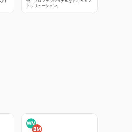
なド
合。プロフェッショナルなドキュメン
トソリューション。
WM
BM