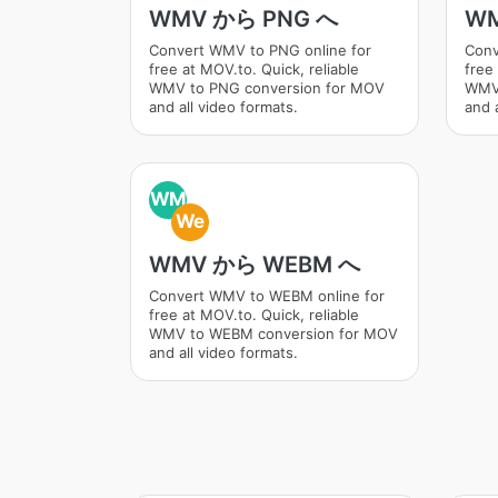
WMV から PNG へ
WM
Convert WMV to PNG online for
Conv
free at MOV.to. Quick, reliable
free 
WMV to PNG conversion for MOV
WMV 
and all video formats.
and a
WM
We
WMV から WEBM へ
Convert WMV to WEBM online for
free at MOV.to. Quick, reliable
WMV to WEBM conversion for MOV
and all video formats.