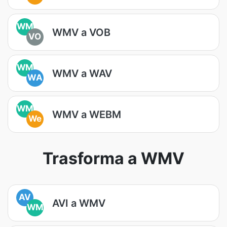
WM
WMV a VOB
VO
WM
WMV a WAV
WA
WM
WMV a WEBM
We
Trasforma a WMV
AV
AVI a WMV
WM