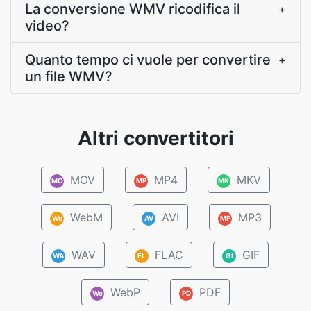
La conversione WMV ricodifica il
+
video?
Quanto tempo ci vuole per convertire
+
un file WMV?
Altri convertitori
MOV
MP4
MKV
MO
MP
MK
WebM
AVI
MP3
We
AV
MP
WAV
FLAC
GIF
WA
FL
GI
WebP
PDF
We
PD