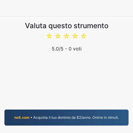
Valuta questo strumento
☆
☆
☆
☆
☆
5.0
/5 -
0
voti
ns6.com
• Acquista il tuo dominio da $2/anno. Online in minuti.