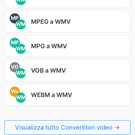
MP
MPEG a WMV
WM
MP
MPG a WMV
WM
VO
VOB a WMV
WM
We
WEBM a WMV
WM
Visualizza tutto Convertitori video →