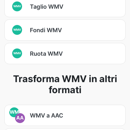
Taglio WMV
WMV
Fondi WMV
WMV
Ruota WMV
WMV
Trasforma WMV in altri
formati
WM
WMV a AAC
AA