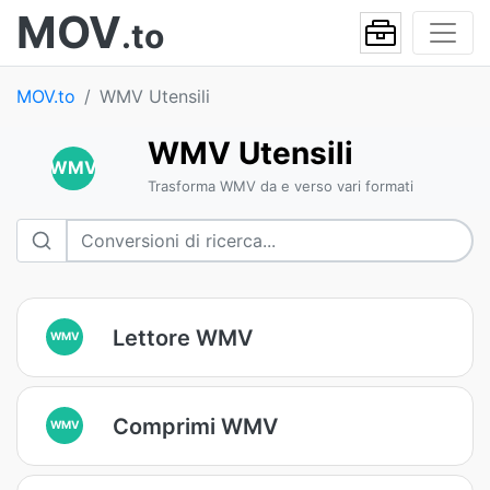
MOV
.to
MOV.to
WMV Utensili
WMV Utensili
WMV
Trasforma WMV da e verso vari formati
Lettore WMV
WMV
Comprimi WMV
WMV