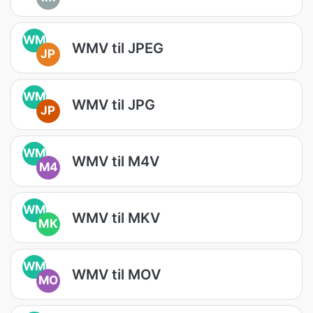
WM
WMV til JPEG
JP
WM
WMV til JPG
JP
WM
WMV til M4V
M4
WM
WMV til MKV
MK
WM
WMV til MOV
MO