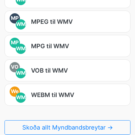
MP
MPEG til WMV
WM
MP
MPG til WMV
WM
VO
VOB til WMV
WM
We
WEBM til WMV
WM
Skoða allt Myndbandsbreytar →