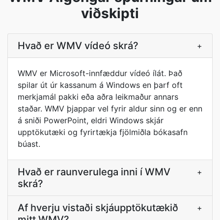
viðskipti
Hvað er WMV vídeó skrá?
+
WMV er Microsoft-innfæddur vídeó ílát. Það
spilar út úr kassanum á Windows en þarf oft
merkjamál pakki eða aðra leikmaður annars
staðar. WMV þjappar vel fyrir aldur sinn og er enn
á sniði PowerPoint, eldri Windows skjár
upptökutæki og fyrirtækja fjölmiðla bókasafn
búast.
Hvað er raunverulega inni í WMV
+
skrá?
Af hverju vistaði skjáupptökutækið
+
mitt WMV?