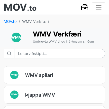
MOV
.to
MOV.to
WMV Verkfæri
WMV Verkfæri
WMV
Umbreyta WMV til og frá ýmsum sniðum
WMV spilari
WMV
Þjappa WMV
WMV