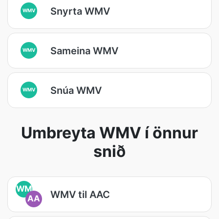
Snyrta WMV
WMV
Sameina WMV
WMV
Snúa WMV
WMV
Umbreyta WMV í önnur
snið
WM
WMV til AAC
AA