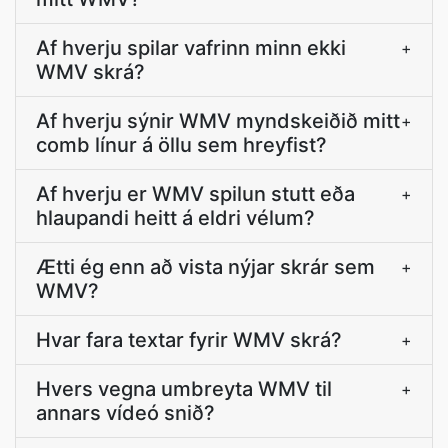
Af hverju spilar vafrinn minn ekki
+
WMV skrá?
Af hverju sýnir WMV myndskeiðið mitt
+
comb línur á öllu sem hreyfist?
Af hverju er WMV spilun stutt eða
+
hlaupandi heitt á eldri vélum?
Ætti ég enn að vista nýjar skrár sem
+
WMV?
Hvar fara textar fyrir WMV skrá?
+
Hvers vegna umbreyta WMV til
+
annars vídeó snið?