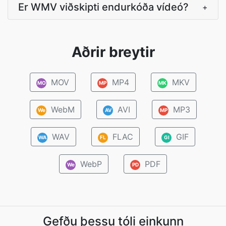
Er WMV viðskipti endurkóða vídeó?
+
Aðrir breytir
MOV
MP4
MKV
MO
MP
MK
WebM
AVI
MP3
We
AV
MP
WAV
FLAC
GIF
WA
FL
GI
WebP
PDF
We
PD
Gefðu þessu tóli einkunn