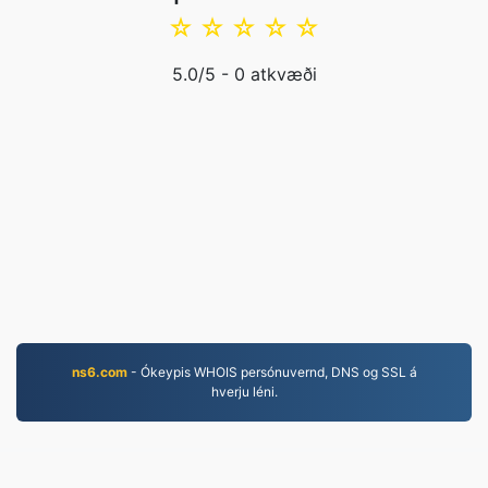
☆
☆
☆
☆
☆
5.0
/5 -
0
atkvæði
ns6.com
- Ókeypis WHOIS persónuvernd, DNS og SSL á
hverju léni.
MOV.to