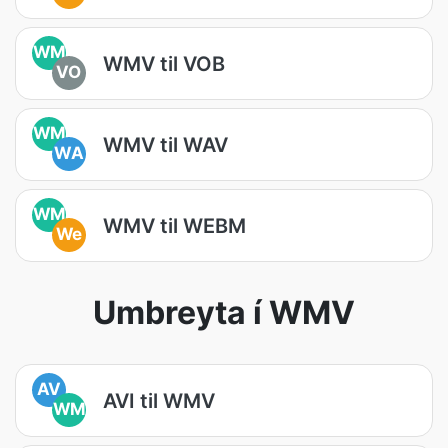
WM
WMV til VOB
VO
WM
WMV til WAV
WA
WM
WMV til WEBM
We
Umbreyta í WMV
AV
AVI til WMV
WM