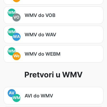
WM
WMV do VOB
VO
WM
WMV do WAV
WA
WM
WMV do WEBM
We
Pretvori u WMV
AV
AVI do WMV
WM