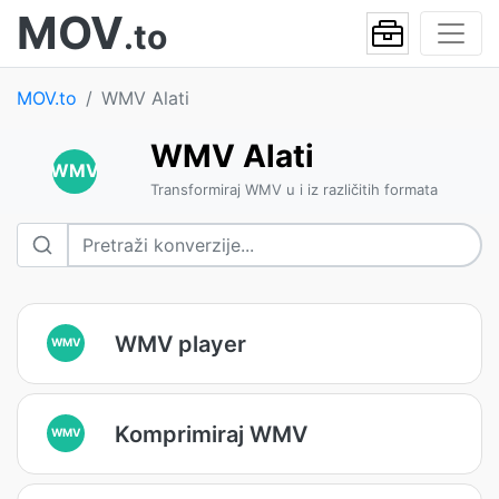
MOV
.to
MOV.to
WMV Alati
WMV Alati
WMV
Transformiraj WMV u i iz različitih formata
WMV player
WMV
Komprimiraj WMV
WMV