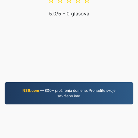
☆
☆
☆
☆
☆
5.0
/5 -
0
glasova
NS6.com
— 800+ proširenja domene. Pronađite svoje
savršeno ime.
MOV.to
237,075 Datoteke pretvorene od 2019.