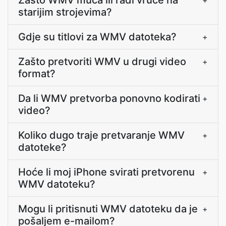
Zašto WMV muca ili radi vruće na
+
starijim strojevima?
Gdje su titlovi za WMV datoteka?
+
Zašto pretvoriti WMV u drugi video
+
format?
Da li WMV pretvorba ponovno kodirati
+
video?
Koliko dugo traje pretvaranje WMV
+
datoteke?
Hoće li moj iPhone svirati pretvorenu
+
WMV datoteku?
Mogu li pritisnuti WMV datoteku da je
+
pošaljem e-mailom?