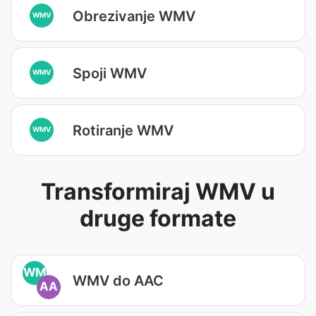
Obrezivanje WMV
WMV
Spoji WMV
WMV
Rotiranje WMV
WMV
Transformiraj WMV u
druge formate
WM
WMV do AAC
AA