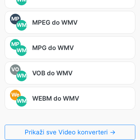
MP
MPEG do WMV
WM
MP
MPG do WMV
WM
VO
VOB do WMV
WM
We
WEBM do WMV
WM
Prikaži sve Video konverteri →