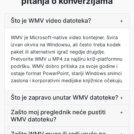
pitanja o konverzijama
Što je WMV video datoteka?
+
WMV je Microsoft-native video kontejner. Svira
izvan okvira na Windowsu, ali često treba kodek
paket ili alternativni igrač negdje drugdje.
Pretvorite WMV u MP4 za najširu križ-platformnu
podršku. WMV dobro pritiska za svoje godine i
ostaje format PowerPoint, stariji Windows snimci
zaslona i korporativni medijske knjižnice očekuju.
Što je zapravo unutar WMV datoteke?
+
Zašto moj preglednik neće pustiti
+
WMV datoteku?