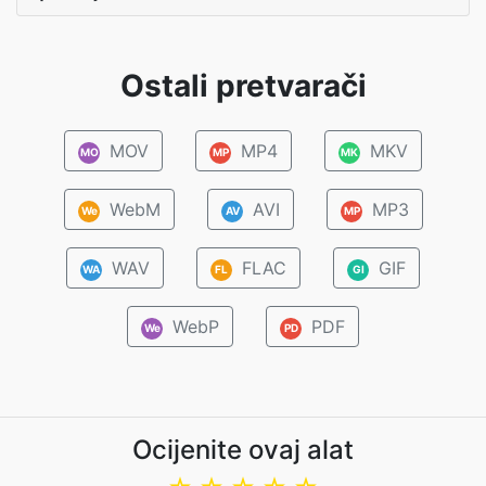
Ostali pretvarači
MOV
MP4
MKV
MO
MP
MK
WebM
AVI
MP3
We
AV
MP
WAV
FLAC
GIF
WA
FL
GI
WebP
PDF
We
PD
Ocijenite ovaj alat