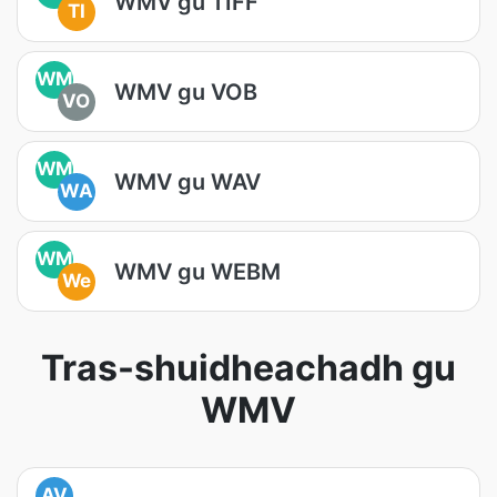
WMV gu TIFF
TI
WM
WMV gu VOB
VO
WM
WMV gu WAV
WA
WM
WMV gu WEBM
We
Tras-shuidheachadh gu
WMV
AV