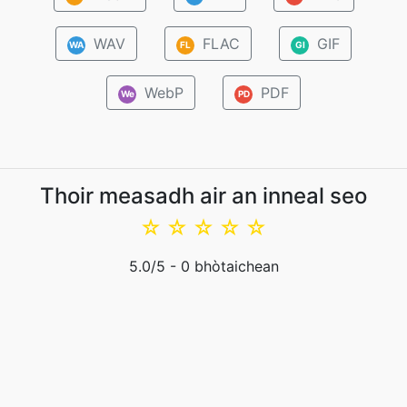
WAV
FLAC
GIF
WA
FL
GI
WebP
PDF
We
PD
Thoir measadh air an inneal seo
☆
☆
☆
☆
☆
5.0
/5 -
0
bhòtaichean