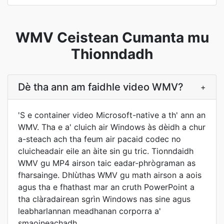
WMV Ceistean Cumanta mu
Thionndadh
Dè tha ann am faidhle video WMV?
+
'S e container video Microsoft-native a th' ann an
WMV. Tha e a' cluich air Windows às dèidh a chur
a-steach ach tha feum air pacaid codec no
cluicheadair eile an àite sin gu tric. Tionndaidh
WMV gu MP4 airson taic eadar-phrògraman as
fharsainge. Dhlùthas WMV gu math airson a aois
agus tha e fhathast mar an cruth PowerPoint a
tha clàradairean sgrìn Windows nas sine agus
leabharlannan meadhanan corporra a'
smaoineachadh.