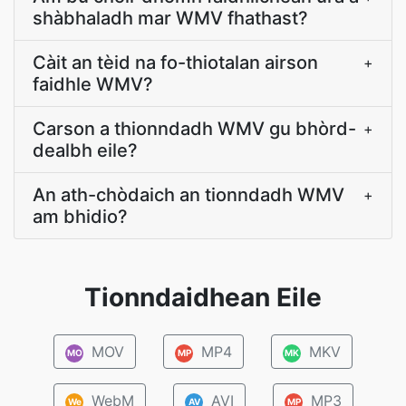
shàbhaladh mar WMV fhathast?
Càit an tèid na fo-thiotalan airson
+
faidhle WMV?
Carson a thionndadh WMV gu bhòrd-
+
dealbh eile?
An ath-chòdaich an tionndadh WMV
+
am bhidio?
Tionndaidhean Eile
MOV
MP4
MKV
MO
MP
MK
WebM
AVI
MP3
We
AV
MP