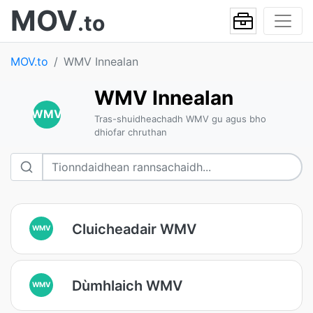
MOV
.to
MOV.to
WMV Innealan
WMV Innealan
WMV
Tras-shuidheachadh WMV gu agus bho
dhiofar chruthan
Cluicheadair WMV
WMV
Dùmhlaich WMV
WMV