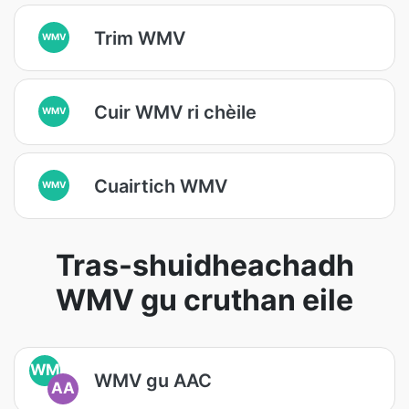
Trim WMV
WMV
Cuir WMV ri chèile
WMV
Cuairtich WMV
WMV
Tras-shuidheachadh
WMV gu cruthan eile
WM
WMV gu AAC
AA