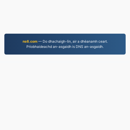
ns6.com
— Do dhachaigh-lìn, air a dhèanamh ceart.
Prìobhaideachd an-asgaidh is DNS an-asgaidh.
MOV.to
237,069 Faidhlichean air an tionndadh bho 2019
Poileasaidh Prìobhaideachd
|
Cumhachan Seirbheis
|
Mu ar deidhinn
|
Cuir fios thugainn
|
API
|
Samplaichean
|
Stàlaich an aplacaid
© 2026 MOV.to
|
VPS.org
LLC | Air a dhèanamh le
nadermx