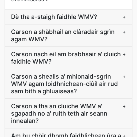
Dè tha a-staigh faidhle WMV?
+
Carson a shàbhail an clàradair sgrìn
+
agam WMV?
Carson nach eil am brabhsair a' cluich
+
faidhle WMV?
Carson a shealls a' mhionaid-sgrìn
+
WMV agam loidhnichean-ciùil air rud
sam bith a ghluaiseas?
Carson a tha an cluiche WMV a'
+
sgapadh no a' ruith teth air seann
innealan?
Am bu chòir dhomh faidhlichean ùra a
+