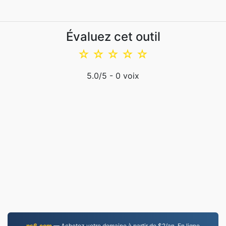
Évaluez cet outil
☆
☆
☆
☆
☆
5.0
/5 -
0
voix
ns6.com
— Achetez votre domaine à partir de $2/an. En ligne