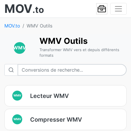
MOV
.to
MOV.to
WMV Outils
WMV Outils
WMV
Transformer WMV vers et depuis différents
formats
Lecteur WMV
WMV
Compresser WMV
WMV