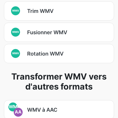
Trim WMV
WMV
Fusionner WMV
WMV
Rotation WMV
WMV
Transformer WMV vers
d'autres formats
WM
WMV à AAC
AA