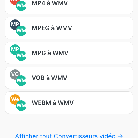
MP4 à WMV
WM
MP
MPEG à WMV
WM
MP
MPG à WMV
WM
VO
VOB à WMV
WM
We
WEBM à WMV
WM
Afficher tout Convertisseurs vidéo →