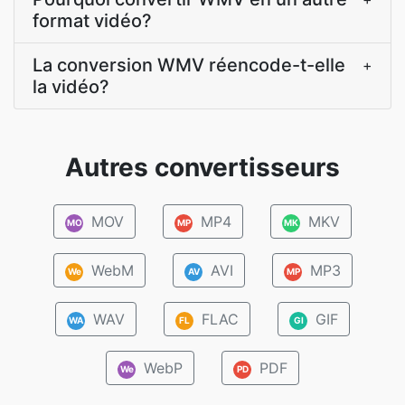
format vidéo?
La conversion WMV réencode-t-elle
+
la vidéo?
Autres convertisseurs
MOV
MP4
MKV
MO
MP
MK
WebM
AVI
MP3
We
AV
MP
WAV
FLAC
GIF
WA
FL
GI
WebP
PDF
We
PD