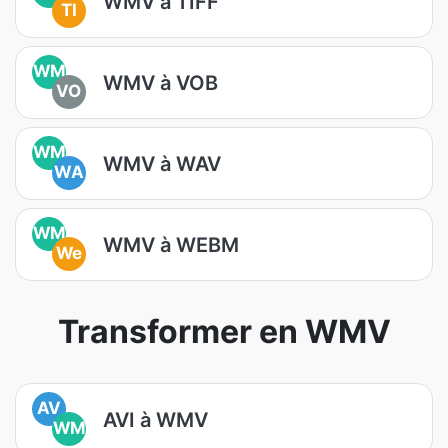
WMV à TIFF
TI
WM
WMV à VOB
VO
WM
WMV à WAV
WA
WM
WMV à WEBM
We
Transformer en WMV
AV
AVI à WMV
WM