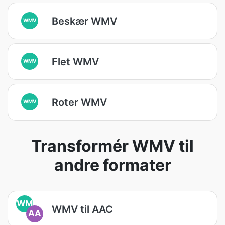
Beskær WMV
WMV
Flet WMV
WMV
Roter WMV
WMV
Transformér WMV til
andre formater
WM
WMV til AAC
AA