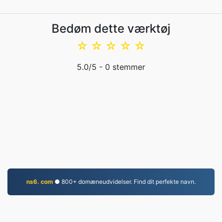
Bedøm dette værktøj
☆
☆
☆
☆
☆
5.0
/5 -
0
stemmer
ns6. com
● 800+ domæneudvidelser. Find dit perfekte navn.