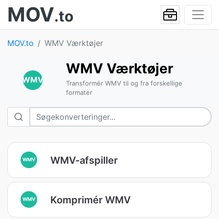
MOV
.to
MOV.to
WMV Værktøjer
WMV Værktøjer
WMV
Transformér WMV til og fra forskellige
formater
WMV-afspiller
WMV
Komprimér WMV
WMV