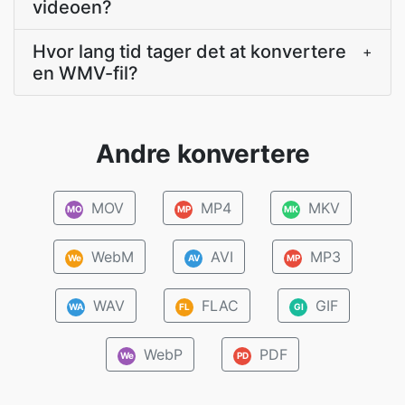
videoen?
Hvor lang tid tager det at konvertere
+
en WMV-fil?
Andre konvertere
MOV
MP4
MKV
MO
MP
MK
WebM
AVI
MP3
We
AV
MP
WAV
FLAC
GIF
WA
FL
GI
WebP
PDF
We
PD