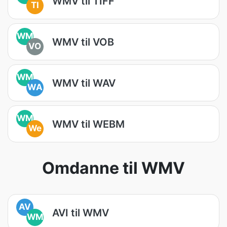
WMV til TIFF
TI
WM
WMV til VOB
VO
WM
WMV til WAV
WA
WM
WMV til WEBM
We
Omdanne til WMV
AV
AVI til WMV
WM