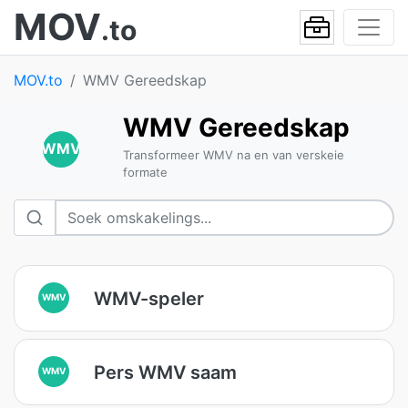
MOV
.to
MOV.to
WMV Gereedskap
WMV Gereedskap
WMV
Transformeer WMV na en van verskeie
formate
WMV-speler
WMV
Pers WMV saam
WMV