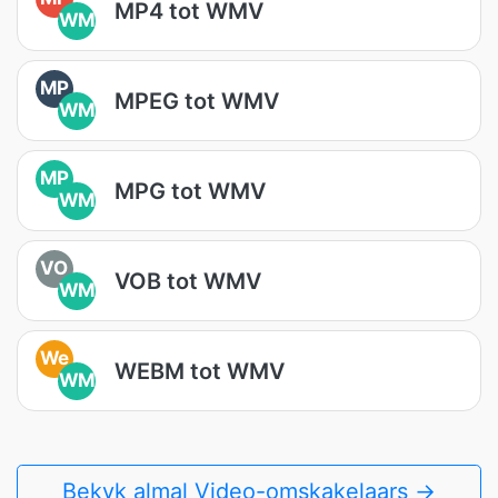
MP4 tot WMV
WM
MP
MPEG tot WMV
WM
MP
MPG tot WMV
WM
VO
VOB tot WMV
WM
We
WEBM tot WMV
WM
Bekyk almal Video-omskakelaars →