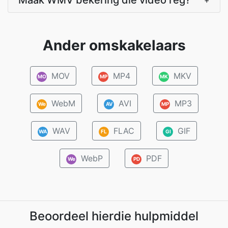
Maak WMV bekering die video reg?
+
Ander omskakelaars
MOV
MP4
MKV
MO
MP
MK
WebM
AVI
MP3
We
AV
MP
WAV
FLAC
GIF
WA
FL
GI
WebP
PDF
We
PD
Beoordeel hierdie hulpmiddel