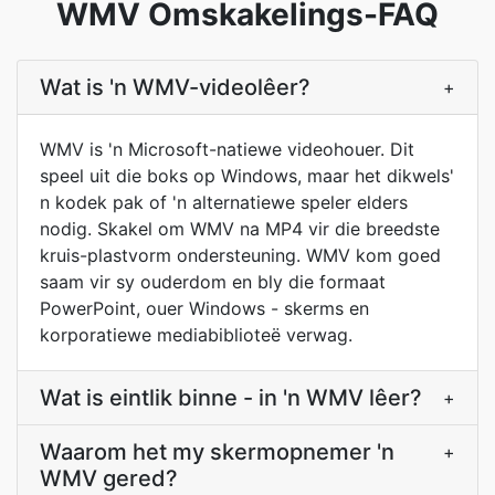
WMV Omskakelings-FAQ
Wat is 'n WMV-videolêer?
+
WMV is 'n Microsoft-natiewe videohouer. Dit
speel uit die boks op Windows, maar het dikwels'
n kodek pak of 'n alternatiewe speler elders
nodig. Skakel om WMV na MP4 vir die breedste
kruis-plastvorm ondersteuning. WMV kom goed
saam vir sy ouderdom en bly die formaat
PowerPoint, ouer Windows - skerms en
korporatiewe mediabiblioteë verwag.
Wat is eintlik binne - in 'n WMV lêer?
+
Waarom het my skermopnemer 'n
+
WMV gered?