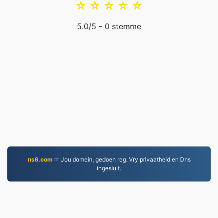
☆
☆
☆
☆
☆
5.0
/5 -
0
stemme
ns6.com
☞ Jou domein, gedoen reg. Vry privaatheid en Dns
ingesluit.
MOV.to