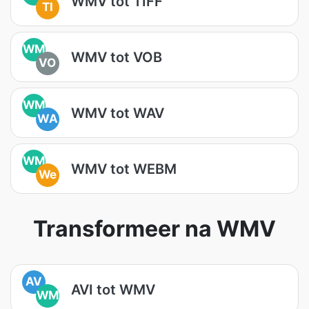
WMV tot TIFF
TI
WM
WMV tot VOB
VO
WM
WMV tot WAV
WA
WM
WMV tot WEBM
We
Transformeer na WMV
AV
AVI tot WMV
WM