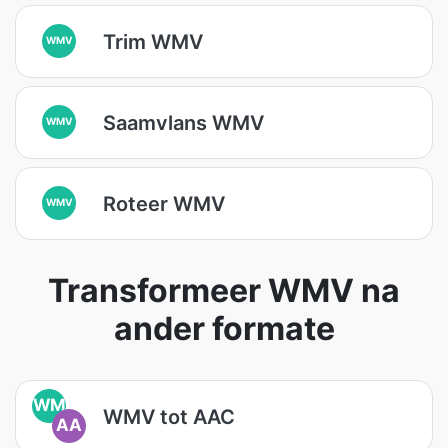
Trim WMV
WMV
Saamvlans WMV
WMV
Roteer WMV
WMV
Transformeer WMV na
ander formate
WM
WMV tot AAC
AA