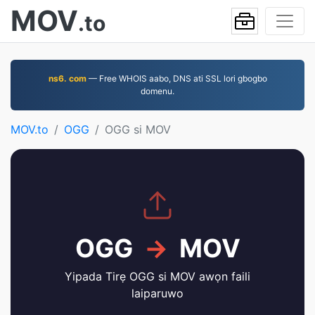
MOV
.to
ns6. com
— Free WHOIS aabo, DNS ati SSL lori gbogbo
domenu.
MOV.to
OGG
OGG si MOV
OGG
→
MOV
Yipada Tirẹ OGG si MOV awọn faili
laiparuwo