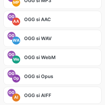
OGG si MP3
MP
OG
OGG si AAC
AA
OG
OGG si WAV
WA
OG
OGG si WebM
We
OG
OGG si Opus
Op
OG
OGG si AIFF
AI