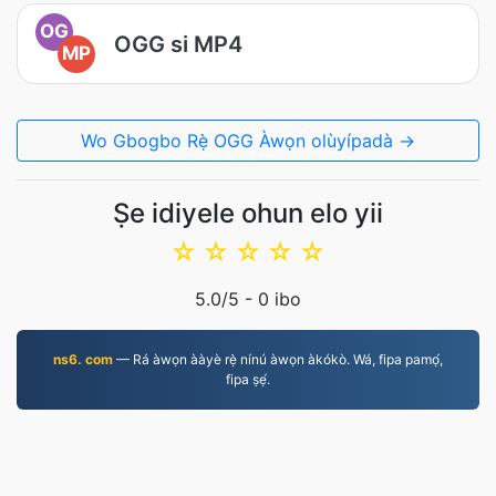
OG
OGG si MP4
MP
Wo Gbogbo Rẹ̀ OGG Àwọn olùyípadà →
Ṣe idiyele ohun elo yii
☆
☆
☆
☆
☆
5.0
/5 -
0
ibo
ns6. com
— Rá àwọn ààyè rẹ̀ nínú àwọn àkókò. Wá, fipa pamọ́,
fipa ṣẹ́.