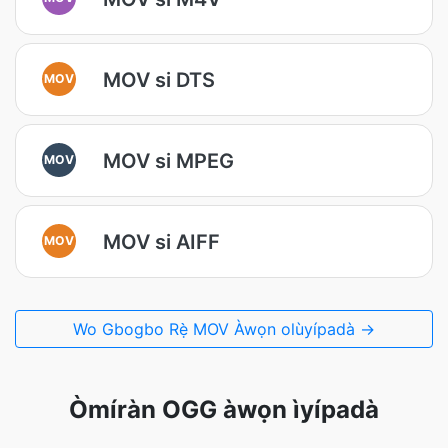
MOV si DTS
MOV
MOV si MPEG
MOV
MOV si AIFF
MOV
Wo Gbogbo Rẹ̀ MOV Àwọn olùyípadà →
Òmíràn OGG àwọn ìyípadà