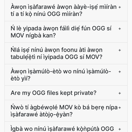
Àwọn ìṣàfarawé àwọn ààyè-iṣẹ́ mìíràn
+
tí a tí kọ̀ nínú OGG mìíràn?
Ń lè yipada àwọn fáìlì diẹ́ fún OGG sí
+
MOV nígbà kan?
Ńlá iṣẹ́ nínú àwọn foonu àti àwọn
+
tabulẹ́ẹ̀tì ní ìyipada OGG sí MOV?
Àwọn ìṣàmúlò-ètò wo nínú ìṣàmúlò-
+
ètò yìí?
Are my OGG files kept private?
+
Ńwò tí àgbéwọlé MOV kò bá bẹrẹ nípa
+
ìṣàfarawé àtòjọ-ẹ̀yàn?
Ìgbà wo nínú ìṣàfarawé kọ̀ǹpútà OGG
+