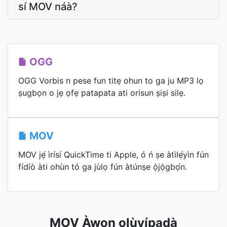
sí MOV náà?
OGG
OGG Vorbis n pese fun titẹ ohun to ga ju MP3 lọ
ṣugbọn o jẹ ọfẹ patapata ati orisun ṣiṣi silẹ.
MOV
MOV jẹ́ ìrísí QuickTime ti Apple, ó ń ṣe àtìlẹ́yìn fún
fídíò àti ohùn tó ga jùlọ fún àtúnṣe ọ̀jọ̀gbọ́n.
MOV Àwọn olùyípadà