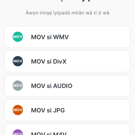
Àwọn irinṣẹ́ ìyípadà míràn wà tí ó wà
MOV si WMV
MOV
MOV si DivX
MOV
MOV si AUDIO
MOV
MOV si JPG
MOV
MOV si M4V
MOV