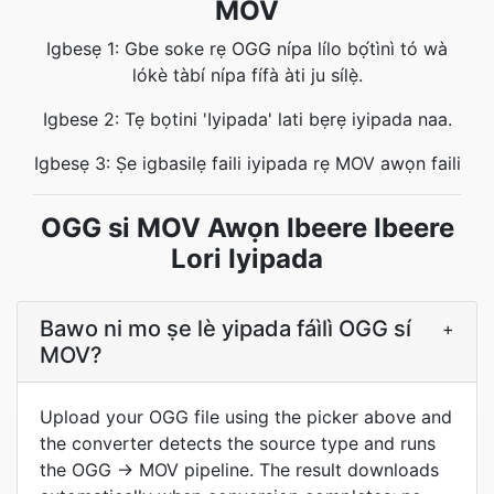
MOV
Igbesẹ 1: Gbe soke rẹ OGG nípa lílo bọ́tìnì tó wà
lókè tàbí nípa fífà àti ju sílẹ̀.
Igbese 2: Tẹ bọtini 'Iyipada' lati bẹrẹ iyipada naa.
Igbesẹ 3: Ṣe igbasilẹ faili iyipada rẹ MOV awọn faili
OGG si MOV Awọn Ibeere Ibeere
Lori Iyipada
Bawo ni mo ṣe lè yipada fáìlì OGG sí
+
MOV?
Upload your OGG file using the picker above and
the converter detects the source type and runs
the OGG → MOV pipeline. The result downloads