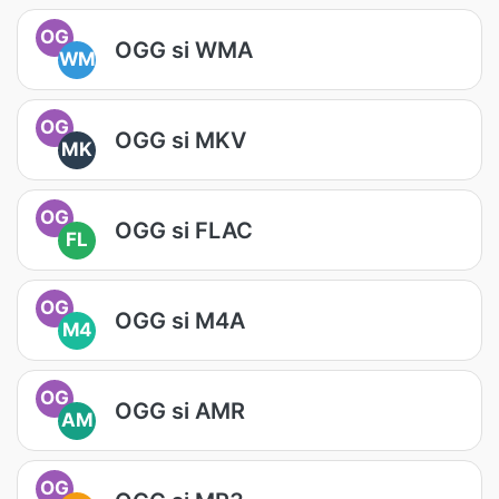
OG
OGG si WMA
WM
OG
OGG si MKV
MK
OG
OGG si FLAC
FL
OG
OGG si M4A
M4
OG
OGG si AMR
AM
OG