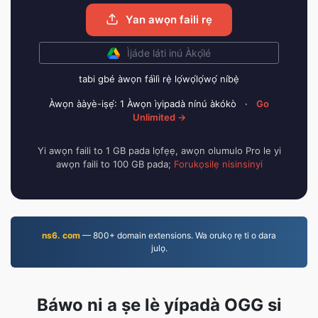
Yan awọn faili rẹ
Ìjáde láti inú Àkọ́lé
tabi gbé àwọn fáìlì rẹ̀ lọ́wọ́lọ́wọ́ níbẹ̀
Àwọn ààyè-iṣẹ́: 1 Àwọn ìyipadà nínú àkókò
·
Go
Unlimited →
Yi awọn faili to 1 GB pada lọfẹẹ, awọn olumulo Pro le yi
awọn faili to 100 GB pada;
Forukọsilẹ nisinsinyi
ns6. com
— 800+ domain extensions. Wa orukọ rẹ ti o dara
julọ.
Báwo ni a ṣe lè yípadà OGG si