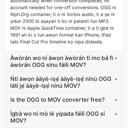
automatically when conversion completes; no
account needed for one-off conversions. OGG ni
Xiph.Org container, ti o ni Vorbis audio, ti a ṣe ni
ọdun 2000 bi aṣayan ti ko ni patenti fun MP3.
MOV ni Apple QuickTime container, ti a ti gbe ni
1991 ati ki o tun awọn format kan iPhone, iPad
tabi Final Cut Pro timeline kọ nipa didasilẹ.
Àwòrán wo ní àwọn àwòrán tí mo bá fi
+
àwòrán OGG sínu fáìlì MOV?
Ńtí àwọn ààyè-iṣẹ́ ààyè-iṣẹ́ nínú OGG
+
láti jẹ́ ààyè-iṣẹ́ nínú MOV?
Is the OGG to MOV converter free?
+
Ìgbà wo ní mò lè yipada fáìlì OGG sí
+
MOV?