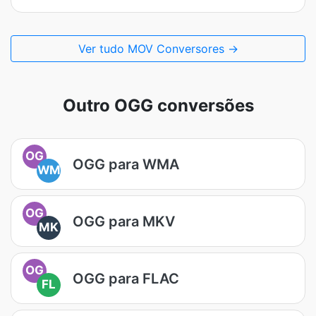
Ver tudo MOV Conversores →
Outro OGG conversões
OG
OGG para WMA
WM
OG
OGG para MKV
MK
OG
OGG para FLAC
FL