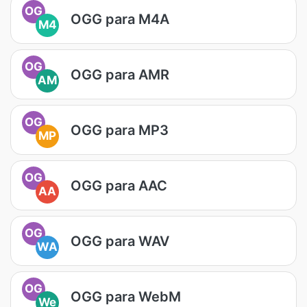
OG
OGG para M4A
M4
OG
OGG para AMR
AM
OG
OGG para MP3
MP
OG
OGG para AAC
AA
OG
OGG para WAV
WA
OG
OGG para WebM
We