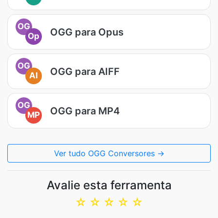
OG
OGG para Opus
Op
OG
OGG para AIFF
AI
OG
OGG para MP4
MP
Ver tudo OGG Conversores →
Avalie esta ferramenta
☆
☆
☆
☆
☆