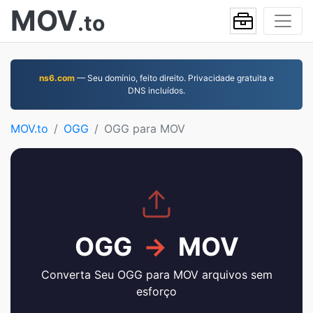
MOV
.to
ns6.com
— Seu domínio, feito direito. Privacidade gratuita e
DNS incluídos.
MOV.to
OGG
OGG para MOV
OGG
→
MOV
Converta Seu OGG para MOV arquivos sem
esforço