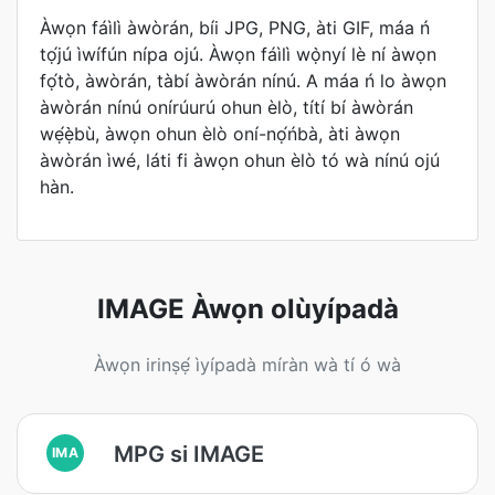
Àwọn fáìlì àwòrán, bíi JPG, PNG, àti GIF, máa ń
tọ́jú ìwífún nípa ojú. Àwọn fáìlì wọ̀nyí lè ní àwọn
fọ́tò, àwòrán, tàbí àwòrán nínú. A máa ń lo àwọn
àwòrán nínú onírúurú ohun èlò, títí bí àwòrán
wẹ́ẹ̀bù, àwọn ohun èlò oní-nọ́ńbà, àti àwọn
àwòrán ìwé, láti fi àwọn ohun èlò tó wà nínú ojú
hàn.
IMAGE Àwọn olùyípadà
Àwọn irinṣẹ́ ìyípadà míràn wà tí ó wà
MPG si IMAGE
IMA