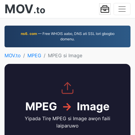
MOV
.to
ns6. com
— Free WHOIS aabo, DNS ati SSL lori gbogbo
domenu.
MOV.to
MPEG
MPEG si Image
MPEG
→
Image
Yipada Tirẹ MPEG si Image awọn faili
laiparuwo