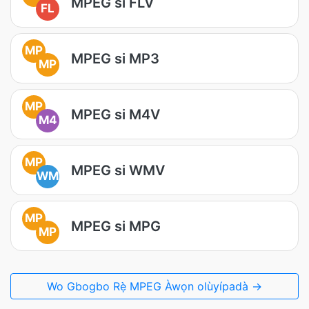
MPEG si FLV
FL
MP
MPEG si MP3
MP
MP
MPEG si M4V
M4
MP
MPEG si WMV
WM
MP
MPEG si MPG
MP
Wo Gbogbo Rẹ̀ MPEG Àwọn olùyípadà →