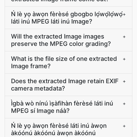
Ń lè yọ àwọn fèrèsé gbogbo lọ́wọ́lọ́wọ́
+
láti inú MPEG láti inú Image?
Will the extracted Image images
+
preserve the MPEG color grading?
What is the file size of one extracted
+
Image frame?
Does the extracted Image retain EXIF
+
camera metadata?
Ìgbà wò nínú ìṣàfihàn fèrèsé láti inú
+
MPEG sí Image náà?
Ń lè yọ àwọn fèrèsé láti inú àwọn
+
àkóónú àkóónú àwọn àkóónú