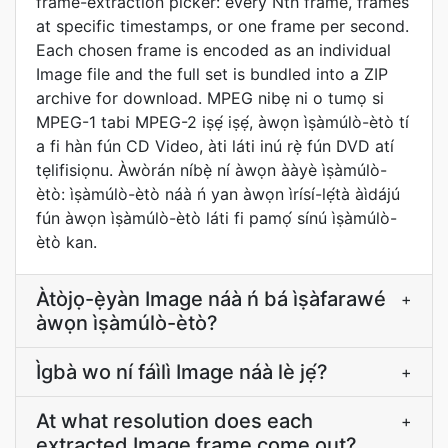
frame-extraction picker: every Nth frame, frames
at specific timestamps, or one frame per second.
Each chosen frame is encoded as an individual
Image file and the full set is bundled into a ZIP
archive for download. MPEG nibẹ ni o tumọ si
MPEG-1 tabi MPEG-2 iṣẹ́ iṣẹ́, àwọn ìṣàmúlò-ètò tí
a fi hàn fún CD Video, àti láti inú rẹ̀ fún DVD atí
tẹlifisiọnu. Àwòrán níbẹ̀ ní àwọn ààyè ìṣàmúlò-
ètò: ìṣàmúlò-ètò náà ń yan àwọn ìrísí-lẹ́tà àìdájú
fún àwọn ìṣàmúlò-ètò láti fi pamọ́ sínú ìṣàmúlò-
ètò kan.
Àtòjọ-ẹ̀yàn Image náà ń bá ìṣàfarawé
+
àwọn ìṣàmúlò-ètò?
Ìgbà wo ní fáìlì Image náà lè jẹ́?
+
At what resolution does each
+
extracted Image frame come out?