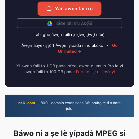
Yan awọn faili rẹ
Ìjáde láti inú Àkọ́lé
tabi gbé àwọn fáìlì rẹ̀ lọ́wọ́lọ́wọ́ níbẹ̀
Àwọn ààyè-iṣẹ́: 1 Àwọn ìyipadà nínú àkókò
·
Go
Unlimited →
Yi awọn faili to 1 GB pada lọfẹẹ, awọn olumulo Pro le yi
awọn faili to 100 GB pada;
Forukọsilẹ nisinsinyi
ns6. com
— 800+ domain extensions. Wa orukọ rẹ ti o dara
julọ.
Báwo ni a ṣe lè yípadà MPEG si