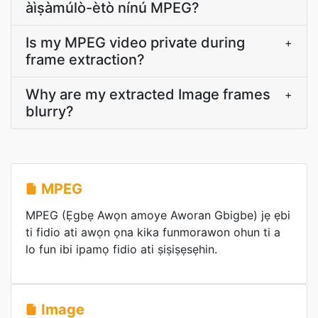
àìṣàmúlò-ètò nínú MPEG?
Is my MPEG video private during
+
frame extraction?
Why are my extracted Image frames
+
blurry?
MPEG
MPEG (Ẹgbẹ Awọn amoye Aworan Gbigbe) jẹ ẹbi
ti fidio ati awọn ọna kika funmorawon ohun ti a
lo fun ibi ipamọ fidio ati ṣiṣiṣẹsẹhin.
Image