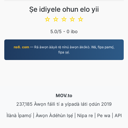
Ṣe idiyele ohun elo yii
☆
☆
☆
☆
☆
5.0
/5 -
0
ibo
ns6. com
— Rá àwọn ààyè rẹ̀ nínú àwọn àkókò. Wá, fipa pamọ́,
fipa ṣẹ́.
MOV.to
237,185 Àwọn fáìlì tí a yípadà láti ọdún 2019
Ìlànà Ìpamọ́
|
Àwọn Àdéhùn Iṣẹ́
|
Nipa re
|
Pe wa
|
API
|
Àwọn Ààtò
|
Fi Àwọn Àtòjọ-ètò Pamọ́