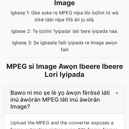
Image
Igbesẹ 1: Gbe soke rẹ MPEG nípa lílo bọ́tìnì tó wà
lókè tàbí nípa fífà àti ju sílẹ̀.
Igbese 2: Tẹ bọtini 'Iyipada' lati bẹrẹ iyipada naa.
Igbesẹ 3: Ṣe igbasilẹ faili iyipada rẹ Image awọn
faili
MPEG si Image Awọn Ibeere Ibeere
Lori Iyipada
Bawo ni mo ṣe lè yọ àwọn fèrèsé láti
+
inú àwòrán MPEG láti inú àwòrán
Image?
Upload the MPEG and the converter exposes a