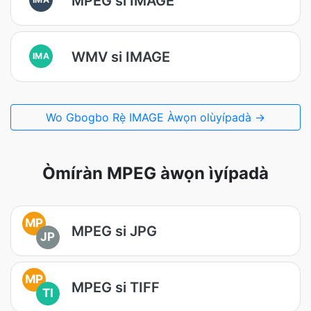
MPEG si IMAGE
WMV si IMAGE
IMA
Wo Gbogbo Rẹ̀ IMAGE Àwọn olùyípadà →
Òmíràn MPEG àwọn ìyípadà
MP
MPEG si JPG
JP
MP
MPEG si TIFF
TI