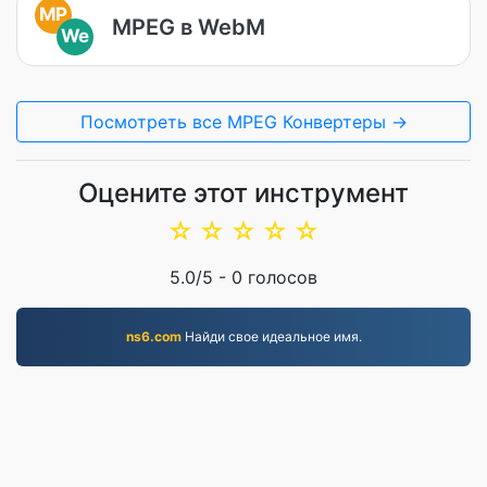
MP
MPEG в WebM
We
Посмотреть все MPEG Конвертеры →
Оцените этот инструмент
☆
☆
☆
☆
☆
5.0
/5 -
0
голосов
ns6.com
Найди свое идеальное имя.