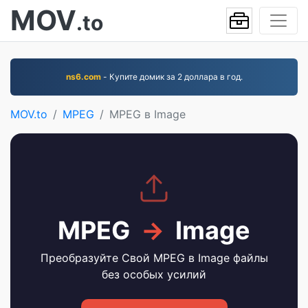
MOV
.to
ns6.com
- Купите домик за 2 доллара в год.
MOV.to
MPEG
MPEG в Image
MPEG
→
Image
Преобразуйте Свой MPEG в Image файлы
без особых усилий