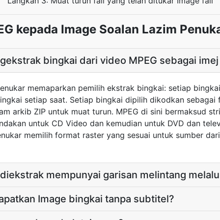
Langkah 3: Muat turun fail yang telah ditukar Image fail
G kepada Image Soalan Lazim Penuk
ekstrak bingkai dari video MPEG sebagai imej
nukar memaparkan pemilih ekstrak bingkai: setiap bingkai
ingkai setiap saat. Setiap bingkai dipilih dikodkan sebagai 
am arkib ZIP untuk muat turun. MPEG di sini bermaksud s
dakan untuk CD Video dan kemudian untuk DVD dan televisy
penukar memilih format raster yang sesuai untuk sumber d
 diekstrak mempunyai garisan melintang melalu
patkan Image bingkai tanpa subtitel?