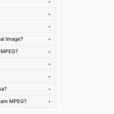
+
+
+
ai Image?
+
a MPEG?
+
+
+
sa?
+
alam MPEG?
+