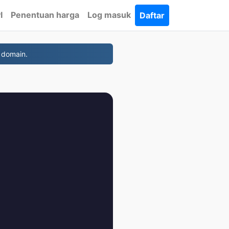
I
Penentuan harga
Log masuk
Daftar
 domain.