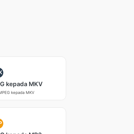
K
G kepada MKV
 MPEG kepada MKV
P