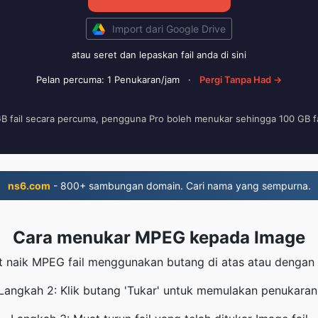
Import dari Google Drive
atau seret dan lepaskan fail anda di sini
Pelan percuma: 1 Penukaran/jam
·
Pergi Tanpa Had →
GB fail secara percuma, pengguna Pro boleh menukar sehingga 100 GB fa
ns6.com
- 800+ sambungan domain. Cari nama yang sempurna.
Cara menukar MPEG kepada Image
t naik MPEG fail menggunakan butang di atas atau dengan s
Langkah 2: Klik butang 'Tukar' untuk memulakan penukaran