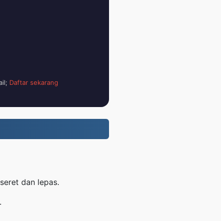
il;
Daftar sekarang
eret dan lepas.
.