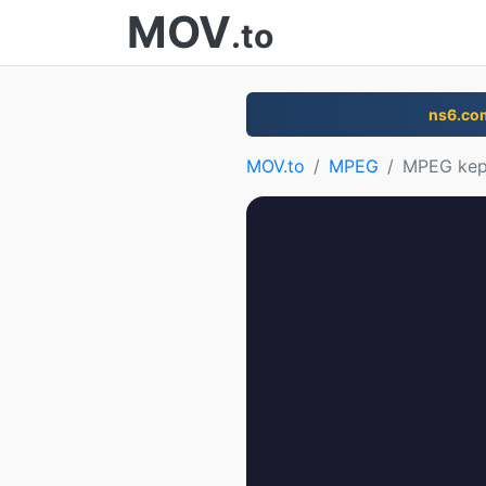
MOV
.to
ns6.co
MOV.to
MPEG
MPEG kep