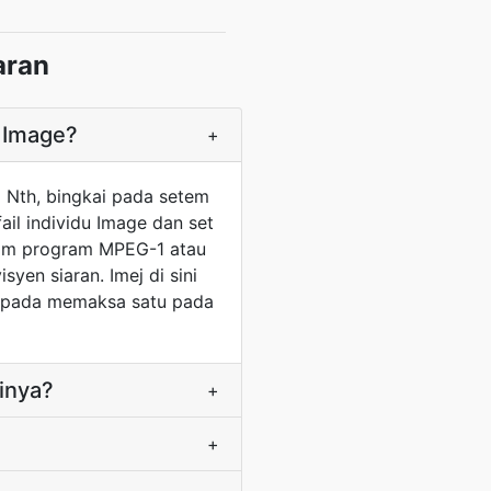
aran
 Image?
+
 Nth, bingkai pada setem
fail individu Image dan set
trim program MPEG-1 atau
en siaran. Imej di sini
aripada memaksa satu pada
inya?
+
+