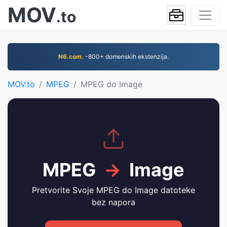
MOV
.to
N6.com.
-800+ domenskih ekstenzija.
MOV.to
MPEG
MPEG do Image
MPEG
→
Image
Pretvorite Svoje MPEG do Image datoteke
bez napora