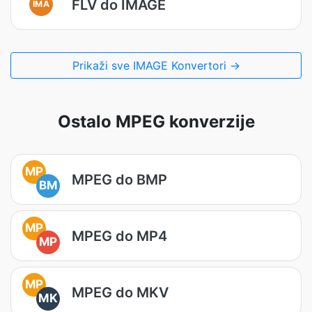
FLV do IMAGE
IMA
Prikaži sve IMAGE Konvertori →
Ostalo MPEG konverzije
MP
MPEG do BMP
BM
MP
MPEG do MP4
MP
MP
MPEG do MKV
MK