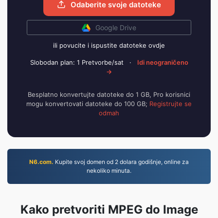
Odaberite svoje datoteke
Google Drive
ili povucite i ispustite datoteke ovdje
Slobodan plan: 1 Pretvorbe/sat
·
Idi neograničeno
→
Besplatno konvertujte datoteke do 1 GB, Pro korisnici
mogu konvertovati datoteke do 100 GB;
Registrujte se
odmah
N6.com.
Kupite svoj domen od 2 dolara godišnje, online za
nekoliko minuta.
Kako pretvoriti MPEG do Image