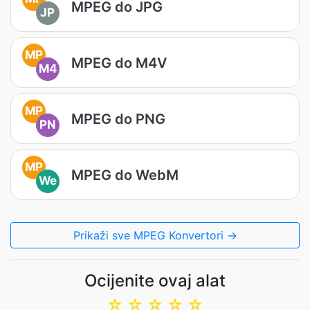
MPEG do JPG
JP
MP
MPEG do M4V
M4
MP
MPEG do PNG
PN
MP
MPEG do WebM
We
Prikaži sve MPEG Konvertori →
Ocijenite ovaj alat
☆
☆
☆
☆
☆