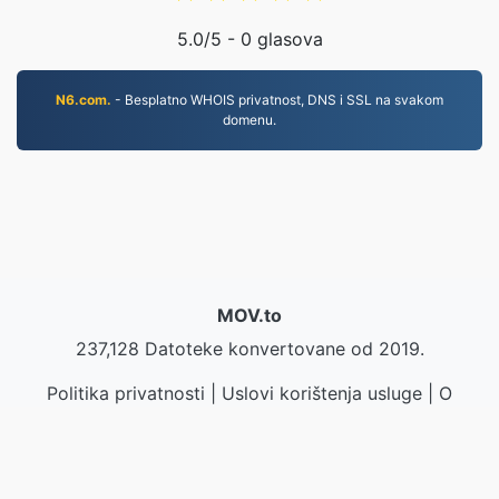
5.0
/5 -
0
glasova
N6.com.
- Besplatno WHOIS privatnost, DNS i SSL na svakom
domenu.
MOV.to
237,128 Datoteke konvertovane od 2019.
Politika privatnosti
|
Uslovi korištenja usluge
|
O
nama
|
Kontaktirajte nas
|
API
|
Uzorak
|
Instaliraj
aplikaciju
© 2026 MOV.to
|
VPS.org
LLC | Izradio/la
nadermx