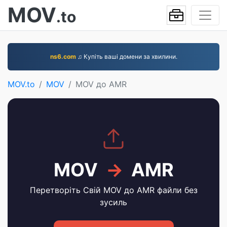
MOV
.to
ns6.com
♫ Купіть ваші домени за хвилини.
MOV.to
MOV
MOV до AMR
MOV
→
AMR
Перетворіть Свій MOV до AMR файли без
зусиль