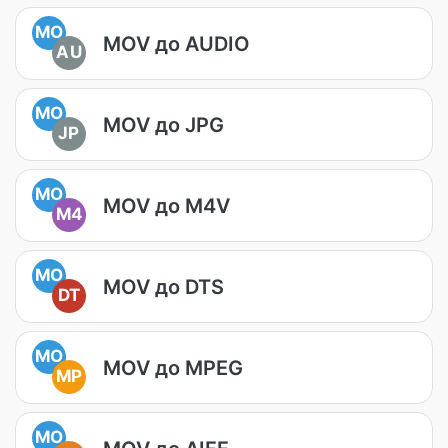
MO
MOV до AUDIO
AU
MO
MOV до JPG
JP
MO
MOV до M4V
M4
MO
MOV до DTS
DT
MO
MOV до MPEG
MP
MO