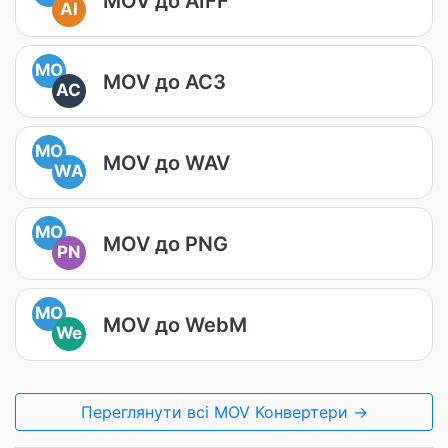
MOV до AIFF
AI
MO
MOV до AC3
AC
MO
MOV до WAV
WA
MO
MOV до PNG
PN
MO
MOV до WebM
We
Переглянути всі MOV Конвертери →