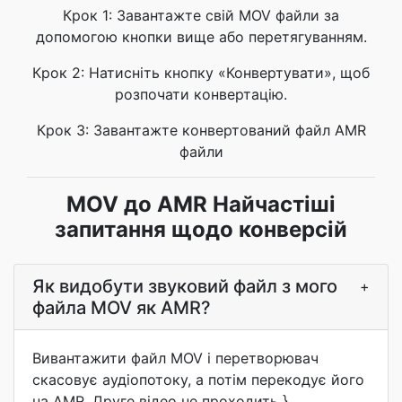
Крок 1: Завантажте свій MOV файли за
допомогою кнопки вище або перетягуванням.
Крок 2: Натисніть кнопку «Конвертувати», щоб
розпочати конвертацію.
Крок 3: Завантажте конвертований файл AMR
файли
MOV до AMR Найчастіші
запитання щодо конверсій
Як видобути звуковий файл з мого
+
файла MOV як AMR?
Вивантажити файл MOV і перетворювач
скасовує аудіопотоку, а потім перекодує його
на AMR. Друге відео не проходить }