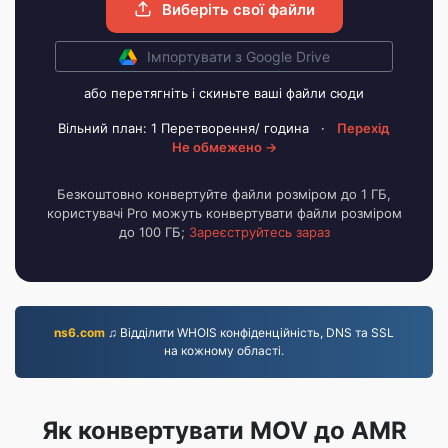
Виберіть свої файли
Імпортувати з Google Drive
або перетягніть і скиньте ваші файли сюди
Вільний план: 1 Перетворення/ година
·
Перехід
Не обмежено →
Безкоштовно конвертуйте файли розміром до 1 ГБ,
користувачі Pro можуть конвертувати файли розміром
до 100 ГБ;
Зареєструйтесь зараз
ns6.com
♫ Відділити WHOIS конфіденційність, DNS та SSL
на кожному області.
Як конвертувати MOV до AMR