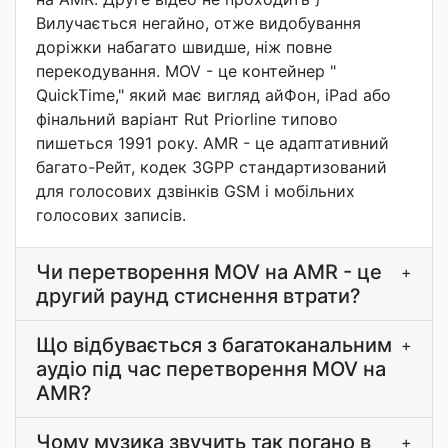
Вилучається негайно, отже видобування
доріжки набагато швидше, ніж повне
перекодування. MOV - це контейнер "
QuickTime," який має вигляд айФон, iPad або
фінальний варіант Rut Priorline типово
пишеться 1991 року. AMR - це адаптативний
багато-Рейт, кодек 3GPP стандартизований
для голосових дзвінків GSM і мобільних
голосових записів.
Чи перетворення MOV на AMR - це
+
другий раунд стиснення втрати?
Що відбувається з багатоканальним
+
аудіо під час перетворення MOV на
AMR?
Чому музика звучить так погано в
+