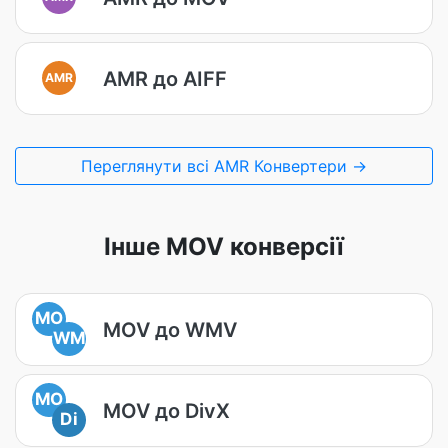
AMR до AIFF
AMR
Переглянути всі AMR Конвертери →
Інше MOV конверсії
MO
MOV до WMV
WM
MO
MOV до DivX
Di