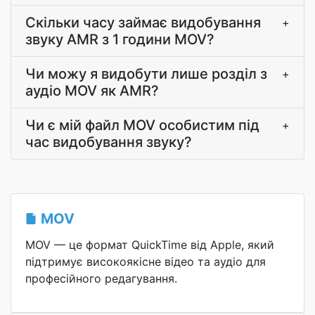
Скільки часу займає видобування
+
звуку AMR з 1 години MOV?
Чи можу я видобути лише розділ з
+
аудіо MOV як AMR?
Чи є мій файл MOV особистим під
+
час видобування звуку?
MOV
MOV — це формат QuickTime від Apple, який
підтримує високоякісне відео та аудіо для
професійного редагування.