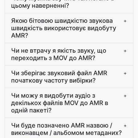
цьому наверненні?
Якою бітовою швидкістю звукова
+
швидкість використовує видобуту
AMR?
Чи не втрачу я якість звуку, що
+
переходить з MOV до AMR?
Чи зберігає звуковий файл AMR
+
початкову частоту вибірки?
Чи можу я видобути аудіо з
+
декількох файлів MOV до AMR в
одній пакеті?
Чи буде позначено AMR назвою /
+
виконавцем / альбомом метаданих?