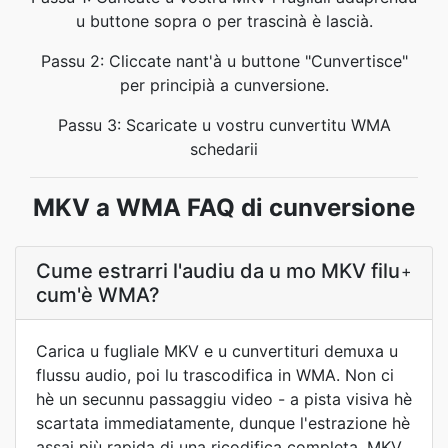
u buttone sopra o per trascinà è lascià.
Passu 2: Cliccate nant'à u buttone "Cunvertisce"
per principià a cunversione.
Passu 3: Scaricate u vostru cunvertitu WMA
schedarii
MKV a WMA FAQ di cunversione
Cume estrarri l'audiu da u mo MKV filu
+
cum'è WMA?
Carica u fugliale MKV e u cunvertituri demuxa u
flussu audio, poi lu trascodifica in WMA. Non ci
hè un secunnu passaggiu video - a pista visiva hè
scartata immediatamente, dunque l'estrazione hè
assai più rapida di una ricodifica completa. MKV