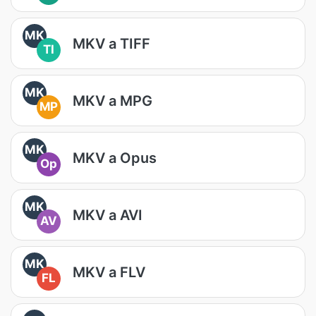
MK
MKV a TIFF
TI
MK
MKV a MPG
MP
MK
MKV a Opus
Op
MK
MKV a AVI
AV
MK
MKV a FLV
FL