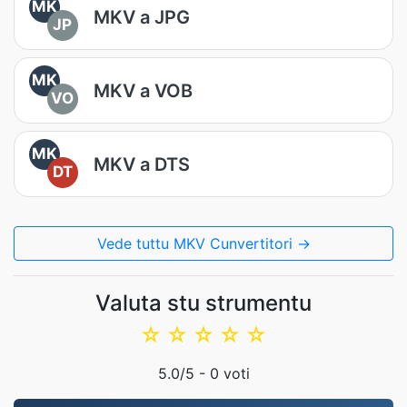
MK
MKV a JPG
JP
MK
MKV a VOB
VO
MK
MKV a DTS
DT
Vede tuttu MKV Cunvertitori →
Valuta stu strumentu
☆
☆
☆
☆
☆
5.0
/5 -
0
voti