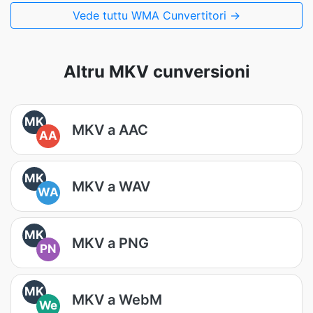
Vede tuttu WMA Cunvertitori →
Altru MKV cunversioni
MK
MKV a AAC
AA
MK
MKV a WAV
WA
MK
MKV a PNG
PN
MK
MKV a WebM
We