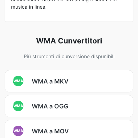
musica in linea.
WMA Cunvertitori
Più strumenti di cunversione dispunibili
WMA a MKV
WMA
WMA a OGG
WMA
WMA a MOV
WMA