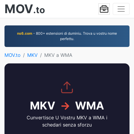
MOV
.to
ns6.com
- 800+ estensioni di duminiu. Trova u vostru nome
perfettu.
MOV.to
MKV
MKV a WMA
MKV
→
WMA
Cunvertisce U Vostru MKV a WMA i
schedari senza sforzu