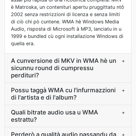
è Matroska, un contenituri apertu pruggittatu ntô
2002 senza restrizzioni di licenza e senza limiti
di ciò chi pò cuntene. WMA hè Windows Media
Audio, risposta di Microsoft à MP3, lanciatu in u
1999 e bundled cù ogni installazione Windows di
quella era.
A cunversione di MKV in WMA hè un
+
sicunnu round di cumpressu
perdituri?
Possu taggà WMA cu l'infurmazzioni
+
di l'artista e di l'album?
Quali bitrate audio usa u WMA
+
estrattu?
Perderò a qualità audio passandu da
+