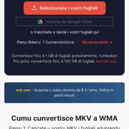
Selezziunate i vostri fugliali
Importa da Google Drive
o trascinate e lascià i vostri fugliali quì
Pianu libberu: 1 Cunversioni/ora
·
Vai senza limiti →
Cunvertisce finu à 1 GB di fugliali gratuitamente, l'utilizatori
Pro ponu cunvertisce finu à 100 GB di fugliali;
Iscriviti avà
ns6.com
- Acquista u vostru duminiu da $ 2 / annu. Online in
pochi minuti.
Cumu cunvertisce MKV a WMA
Passu 1: Caricate u vostru MKV i fugliali aduprendu