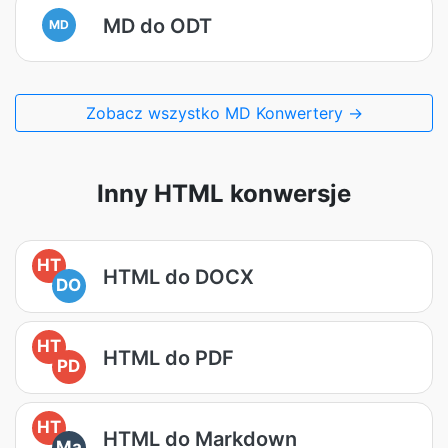
MD do ODT
MD
Zobacz wszystko MD Konwertery →
Inny HTML konwersje
HT
HTML do DOCX
DO
HT
HTML do PDF
PD
HT
HTML do Markdown
Ma