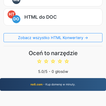
HT
HTML do DOC
DO
Zobacz wszystko HTML Konwertery →
Oceń to narzędzie
☆
☆
☆
☆
☆
5.0
/5 -
0
głosów
ns6.com
- Kup domenę w minuty.