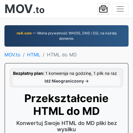
MOV
.to
ns6.com
— Wolna prywatność WHOIS, DNS i SSL na każdej
domenie.
MOV.to
HTML
HTML do MD
Bezpłatny plan:
1 konwersja na godzinę, 1 plik na raz
Idź Nieograniczony →
Przekształcenie
HTML do MD
Konwertuj Swoje HTML do MD pliki bez
wysiłku