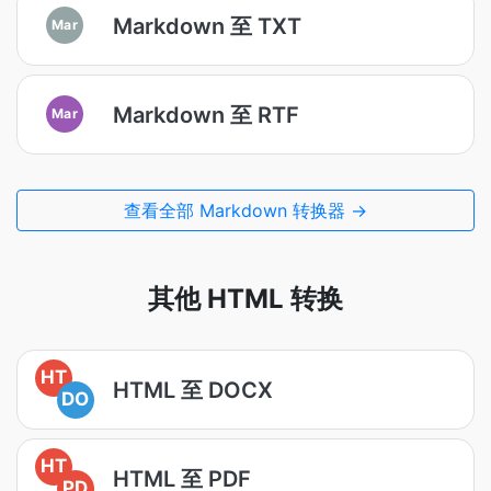
Markdown 至 TXT
Mar
Markdown 至 RTF
Mar
查看全部 Markdown 转换器 →
其他 HTML 转换
HT
HTML 至 DOCX
DO
HT
HTML 至 PDF
PD