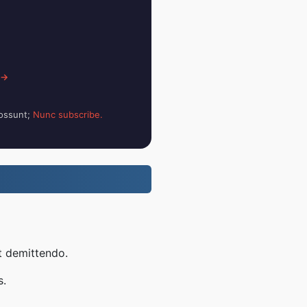
 →
possunt;
Nunc subscribe.
t demittendo.
s.