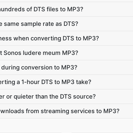
hundreds of DTS files to MP3?
he same sample rate as DTS?
dness when converting DTS to MP3?
, et Sonos ludere meum MP3?
te during conversion to MP3?
rting a 1-hour DTS to MP3 take?
r or quieter than the DTS source?
ownloads from streaming services to MP3?