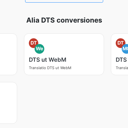
Alia DTS conversiones
DT
DT
We
M
DTS ut WebM
DTS
Translatio DTS ut WebM
Transl