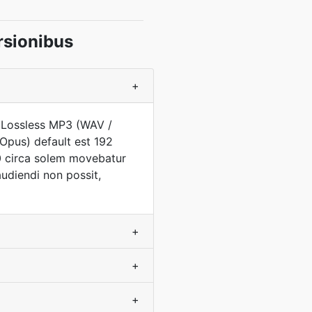
rsionibus
+
. Lossless MP3 (WAV /
pus) default est 192
0 circa solem movebatur
udiendi non possit,
+
+
+