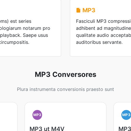
MP3
ms) est series
Fasciculi MP3 compress
nologiarum notarum pro
adhibent ad magnitudine
 playback. Saepe usus
qualitate audio acceptabi
circumpositis.
auditoribus servante.
MP3 Conversores
Plura instrumenta conversionis praesto sunt
MP3
MP3
MP3 ut M4V
MP3