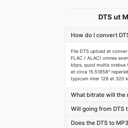
DTS ut M
How do I convert DTS
File DTS upload et conver
FLAC / ALAC) omnes exemp
kbps, quod multis orebus 
et circa 15.51858° reperi
typicum inter 128 et 320 k
What bitrate will the
Will going from DTS 
Does the DTS to MP3