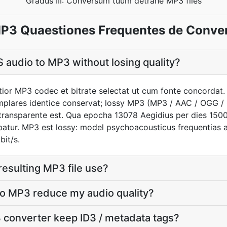
Gradus III: Conversum tuum detrahe MP3 files
P3 Quaestiones Frequentes de Conve
 audio to MP3 without losing quality?
tior MP3 codec et bitrate selectat ut cum fonte concordat
lares identice conservat; lossy MP3 (MP3 / AAC / OGG / O
transparente est. Qua epocha 13078 Aegidius per dies 150
ebatur. MP3 est lossy: model psychoacousticus frequentias a
bit/s.
 resulting MP3 file use?
to MP3 reduce my audio quality?
 converter keep ID3 / metadata tags?