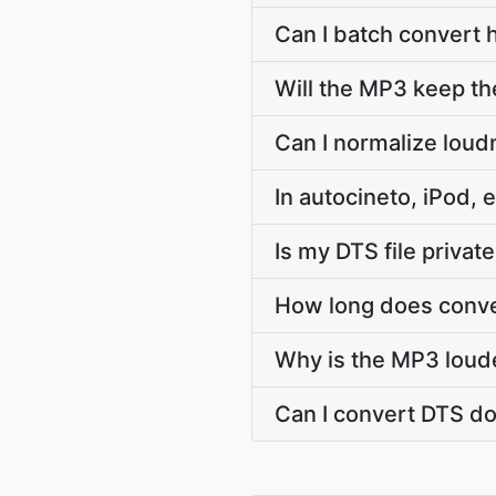
Can I batch convert 
Will the MP3 keep t
Can I normalize lou
In autocineto, iPod
Is my DTS file priva
How long does conve
Why is the MP3 loude
Can I convert DTS d