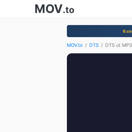
MOV
.to
6.c
MOV.to
DTS
DTS ut MP3