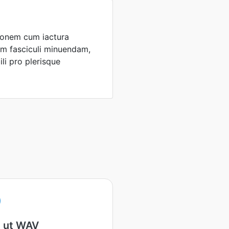
ionem cum iactura
m fasciculi minuendam,
li pro plerisque
 ut WAV