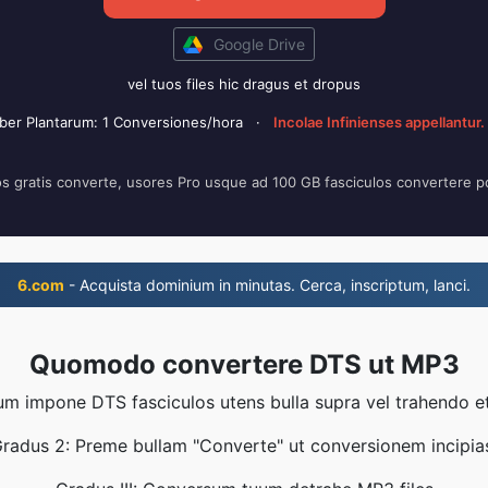
Google Drive
vel tuos files hic dragus et dropus
iber Plantarum: 1 Conversiones/hora
·
Incolae Infinienses appellantur.
os gratis converte, usores Pro usque ad 100 GB fasciculos convertere 
6.com
- Acquista dominium in minutas. Cerca, inscriptum, lanci.
Quomodo convertere DTS ut MP3
um impone DTS fasciculos utens bulla supra vel trahendo e
radus 2: Preme bullam "Converte" ut conversionem incipia