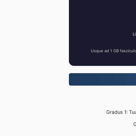
L
Usque ad 1 GB fascicul
Gradus 1: Tu
G