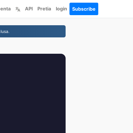
menta
API
Pretia
login
Subscribe
lusa.