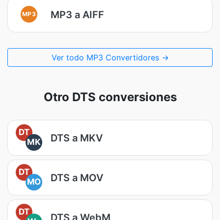
MP3 a AIFF
MP3
Ver todo MP3 Convertidores →
Otro DTS conversiones
DT
DTS a MKV
MK
DT
DTS a MOV
MO
DT
DTS a WebM