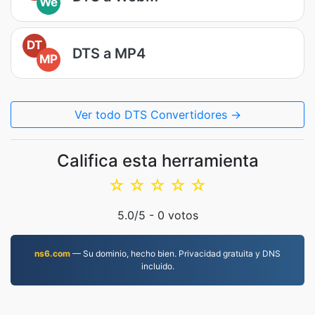
We
DT
DTS a MP4
MP
Ver todo DTS Convertidores →
Califica esta herramienta
☆
☆
☆
☆
☆
5.0
/5 -
0
votos
ns6.com
— Su dominio, hecho bien. Privacidad gratuita y DNS
incluido.