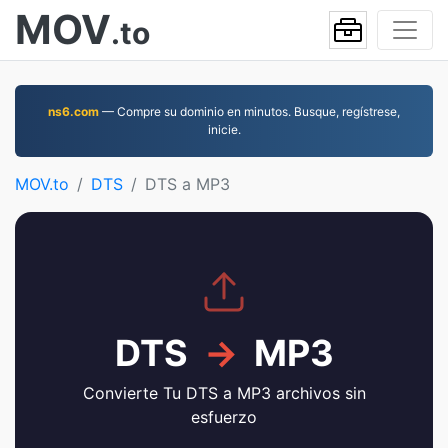
MOV
.to
ns6.com
— Compre su dominio en minutos. Busque, regístrese,
inicie.
MOV.to
DTS
DTS a MP3
DTS
→
MP3
Convierte Tu DTS a MP3 archivos sin
esfuerzo