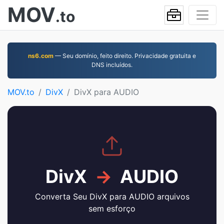
MOV
.to
ns6.com
— Seu domínio, feito direito. Privacidade gratuita e
DNS incluídos.
MOV.to
DivX
DivX para AUDIO
DivX
→
AUDIO
Converta Seu DivX para AUDIO arquivos
sem esforço