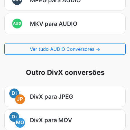
MPEG para AUDIO
MKV para AUDIO
AUD
Ver tudo AUDIO Conversores →
Outro DivX conversões
Di
DivX para JPEG
JP
Di
DivX para MOV
MO