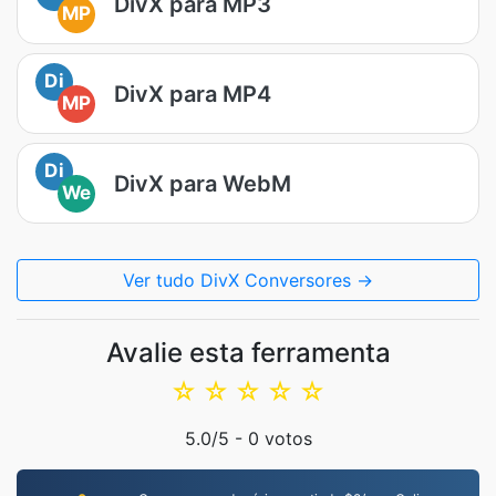
DivX para MP3
MP
Di
DivX para MP4
MP
Di
DivX para WebM
We
Ver tudo DivX Conversores →
Avalie esta ferramenta
☆
☆
☆
☆
☆
5.0
/5 -
0
votos