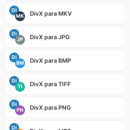
Di
DivX para MKV
MK
Di
DivX para JPG
JP
Di
DivX para BMP
BM
Di
DivX para TIFF
TI
Di
DivX para PNG
PN
Di