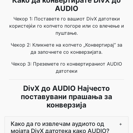
Како да конвертирате DivX до
AUDIO
Чекор 1: Поставете го вашиот DivX датотеки
користејќи го копчето погоре или со влечење и
пуштање.
Чекор 2: Кликнете на копчето „Конвертирај“ за
да започнете со конверзијата.
Чекор 3: Преземете го конвертираниот AUDIO
датотеки
DivX до AUDIO Најчесто
поставувани прашања за
конверзија
Како да го извлечам аудиото од
+
мојата DivX датотека како AUDIO?