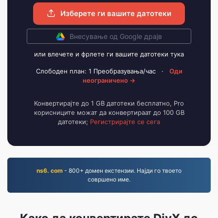
Изберете ги вашите датотеки
Внесување од Google драјв
или влечете и фрлете ги вашите датотеки тука
Слободен план: 1 Преобразувања/час
·
Оди
неограничено →
Конвертирајте до 1 GB датотеки бесплатно, Pro
корисниците можат да конвертираат до 100 GB
датотеки;
Регистрирајте се сега
ns6. com
- 800+ домен екстензии. Најди го твоето
совршено име.