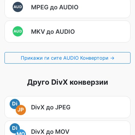
MPEG до AUDIO
AUD
MKV до AUDIO
AUD
Прикажи ги сите AUDIO Конвертори →
Друго DivX конверзии
Di
DivX до JPEG
JP
Di
DivX до MOV
MO