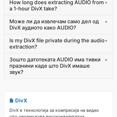
How long does extracting AUDIO from
+
a 1-hour DivX take?
Може ли да извлечам само дел од
+
DivX аудиото како AUDIO?
Is my DivX file private during the audio
+
extraction?
Зошто датотеката AUDIO има тивки
+
празнини каде што DivX имаше
звук?
DivX
DivX е технологија за компресија на видео
што овозможува висококвалитетна