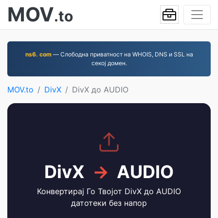
MOV
.to
ns6. com
— Слободна приватност на WHOIS, DNS и SSL на
секој домен.
MOV.to
DivX
DivX до AUDIO
DivX
→
AUDIO
Конвертирај Го Твојот DivX до AUDIO
датотеки без напор