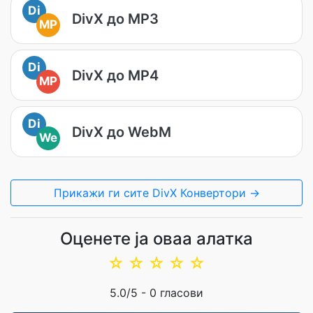
Di
DivX до MP3
MP
Di
DivX до MP4
MP
Di
DivX до WebM
We
Прикажи ги сите DivX Конвертори →
Оценете ја оваа алатка
☆
☆
☆
☆
☆
5.0
/5 -
0
гласови