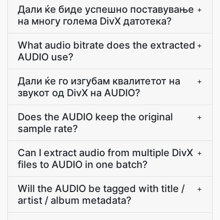
Дали ќе биде успешно поставување
+
на многу голема DivX датотека?
What audio bitrate does the extracted
+
AUDIO use?
Дали ќе го изгубам квалитетот на
+
звукот од DivX на AUDIO?
Does the AUDIO keep the original
+
sample rate?
Can I extract audio from multiple DivX
+
files to AUDIO in one batch?
Will the AUDIO be tagged with title /
+
artist / album metadata?