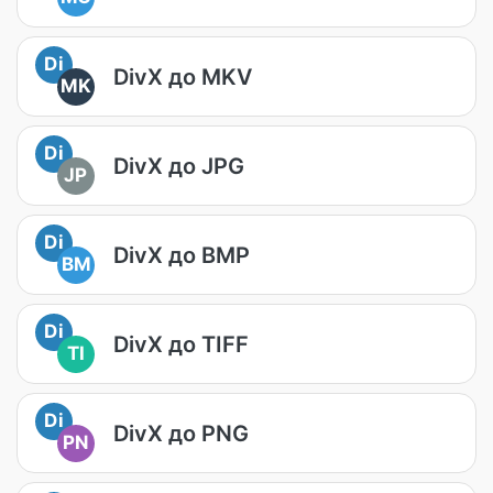
Di
DivX до MKV
MK
Di
DivX до JPG
JP
Di
DivX до BMP
BM
Di
DivX до TIFF
TI
Di
DivX до PNG
PN