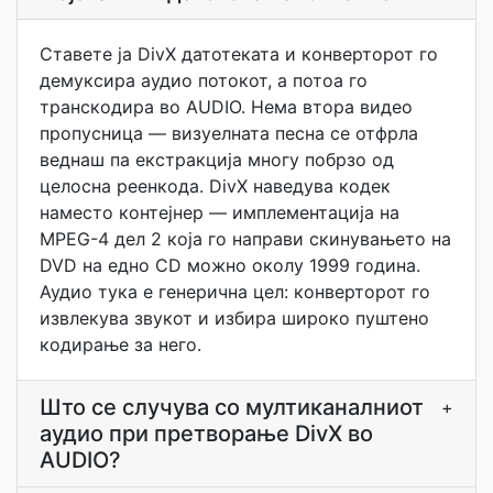
Ставете ја DivX датотеката и конверторот го
демуксира аудио потокот, а потоа го
транскодира во AUDIO. Нема втора видео
пропусница — визуелната песна се отфрла
веднаш па екстракција многу побрзо од
целосна реенкода. DivX наведува кодек
наместо контејнер — имплементација на
MPEG-4 дел 2 која го направи скинувањето на
DVD на едно CD можно околу 1999 година.
Аудио тука е генерична цел: конверторот го
извлекува звукот и избира широко пуштено
кодирање за него.
Што се случува со мултиканалниот
+
аудио при претворање DivX во
AUDIO?