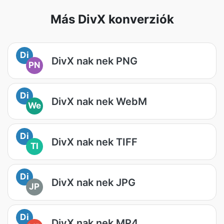
Más DivX konverziók
Di
DivX nak nek PNG
PN
Di
DivX nak nek WebM
We
Di
DivX nak nek TIFF
TI
Di
DivX nak nek JPG
JP
Di
DivX nak nek MP4