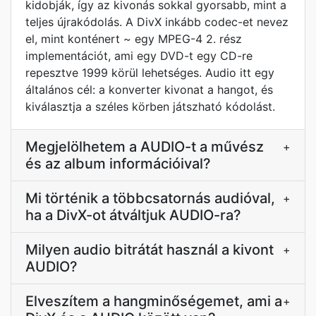
kidobják, így az kivonás sokkal gyorsabb, mint a
teljes újrakódolás. A DivX inkább codec-et nevez
el, mint konténert ~ egy MPEG-4 2. rész
implementációt, ami egy DVD-t egy CD-re
repesztve 1999 körül lehetséges. Audio itt egy
általános cél: a konverter kivonat a hangot, és
kiválasztja a széles körben játszható kódolást.
Megjelölhetem a AUDIO-t a művész
+
és az album információival?
Mi történik a többcsatornás audióval,
+
ha a DivX-ot átváltjuk AUDIO-ra?
Milyen audio bitrátát használ a kivont
+
AUDIO?
Elveszítem a hangminőségemet, ami a
+