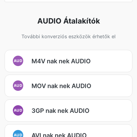
AUDIO Átalakítók
További konverziós eszközök érhetők el
M4V nak nek AUDIO
AUD
MOV nak nek AUDIO
AUD
3GP nak nek AUDIO
AUD
AVI nak nek AUDIO
AUD