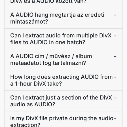
DivX és a AUDIO között van?
A AUDIO hang megtartja az eredeti
+
mintaszámot?
Can I extract audio from multiple DivX
+
files to AUDIO in one batch?
A AUDIO cím / művész / album
+
metaadatot fog tartalmazni?
How long does extracting AUDIO from
+
a 1-hour DivX take?
Can I extract just a section of the DivX
+
audio as AUDIO?
Is my DivX file private during the audio
+
extraction?