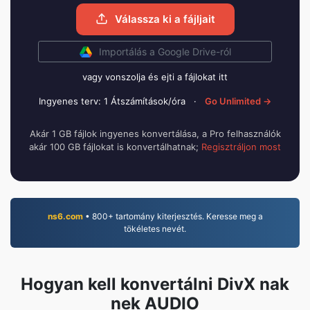
Válassza ki a fájljait
Importálás a Google Drive-ról
vagy vonszolja és ejti a fájlokat itt
Ingyenes terv: 1 Átszámítások/óra
·
Go Unlimited →
Akár 1 GB fájlok ingyenes konvertálása, a Pro felhasználók
akár 100 GB fájlokat is konvertálhatnak;
Regisztráljon most
ns6.com
• 800+ tartomány kiterjesztés. Keresse meg a
tökéletes nevét.
Hogyan kell konvertálni DivX nak
nek AUDIO