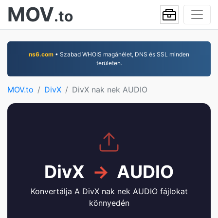
MOV
.to
ns6.com
• Szabad WHOIS magánélet, DNS és SSL minden
területen.
MOV.to
DivX
DivX nak nek AUDIO
DivX
→
AUDIO
Konvertálja A DivX nak nek AUDIO fájlokat
könnyedén