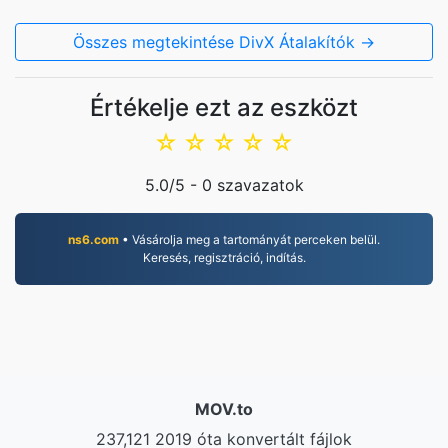
Összes megtekintése DivX Átalakítók →
Értékelje ezt az eszközt
☆
☆
☆
☆
☆
5.0
/5 -
0
szavazatok
ns6.com
• Vásárolja meg a tartományát perceken belül.
Keresés, regisztráció, indítás.
MOV.to
237,121 2019 óta konvertált fájlok