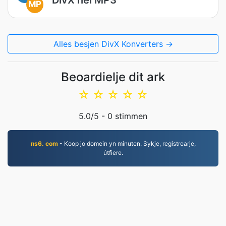
MP
Alles besjen DivX Konverters →
Beoardielje dit ark
☆
☆
☆
☆
☆
5.0
/5 -
0
stimmen
ns6. com
- Koop jo domein yn minuten. Sykje, registrearje,
útfiere.