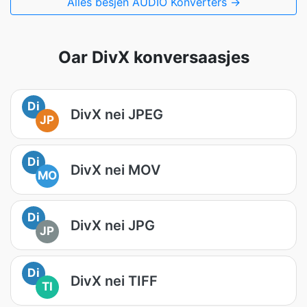
Alles besjen AUDIO Konverters →
Oar DivX konversaasjes
Di
DivX nei JPEG
JP
Di
DivX nei MOV
MO
Di
DivX nei JPG
JP
Di
DivX nei TIFF
TI