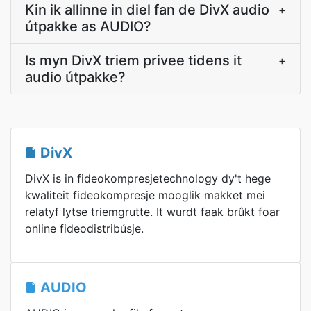
Kin ik allinne in diel fan de DivX audio
+
útpakke as AUDIO?
Is myn DivX triem privee tidens it
+
audio útpakke?
DivX
DivX is in fideokompresjetechnology dy't hege
kwaliteit fideokompresje mooglik makket mei
relatyf lytse triemgrutte. It wurdt faak brûkt foar
online fideodistribúsje.
AUDIO