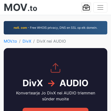
MOV
.to
ns6. com
- Free WHOIS privacy, DNS en SSL op elk domein.
MOV.to
DivX
DivX nei AUDIO
DivX
→
AUDIO
Konvertearje Jo DivX nei AUDIO triemmen
sûnder muoite