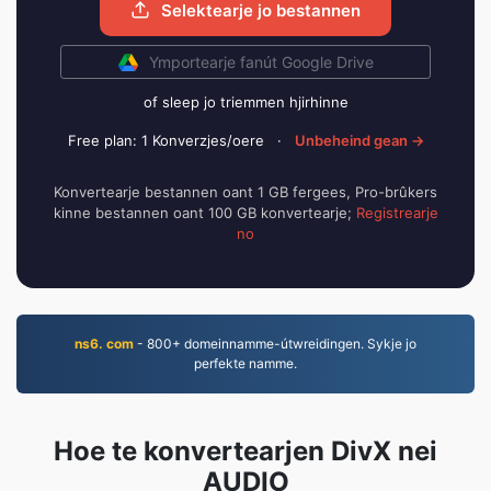
Selektearje jo bestannen
Ymportearje fanút Google Drive
of sleep jo triemmen hjirhinne
Free plan: 1 Konverzjes/oere
·
Unbeheind gean →
Konvertearje bestannen oant 1 GB fergees, Pro-brûkers
kinne bestannen oant 100 GB konvertearje;
Registrearje
no
ns6. com
- 800+ domeinnamme-útwreidingen. Sykje jo
perfekte namme.
Hoe te konvertearjen DivX nei
AUDIO