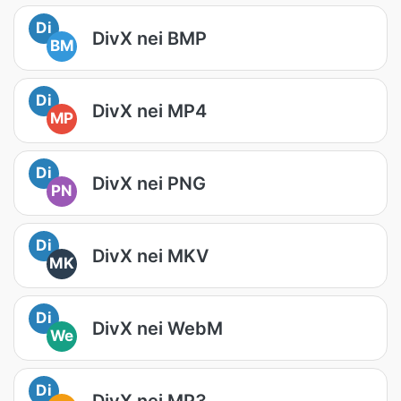
Di
DivX nei BMP
BM
Di
DivX nei MP4
MP
Di
DivX nei PNG
PN
Di
DivX nei MKV
MK
Di
DivX nei WebM
We
Di
DivX nei MP3