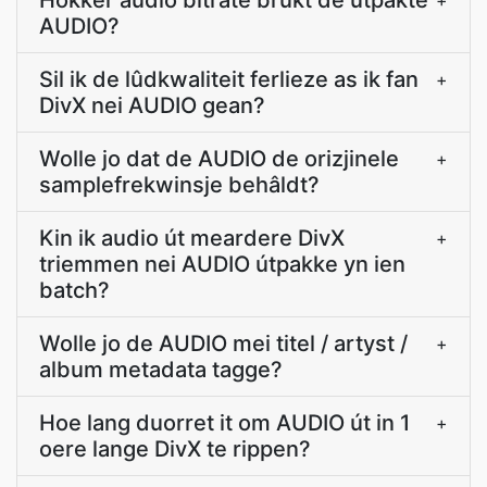
Hokker audio bitrate brûkt de útpakte
+
AUDIO?
Sil ik de lûdkwaliteit ferlieze as ik fan
+
DivX nei AUDIO gean?
Wolle jo dat de AUDIO de orizjinele
+
samplefrekwinsje behâldt?
Kin ik audio út meardere DivX
+
triemmen nei AUDIO útpakke yn ien
batch?
Wolle jo de AUDIO mei titel / artyst /
+
album metadata tagge?
Hoe lang duorret it om AUDIO út in 1
+
oere lange DivX te rippen?