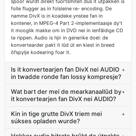
spoor wurdt direkt fuortsmiten dus it útpakken is
folle flugger as in folsleine re- encoding. De
namme DivX is in koadeke ynstee fan in
kontener, in MPEG-4 Part 2-implementaasje dy't
it mooglik makke om in DVD nei in ienfâldige CD
te rippen. Audio is hjir in generike doel: de
konvertearder pakt it lûd út en kiest in breed
ôfspylje kodearing foar it.
Is it konvertearjen fan DivX nei AUDIO
+
in twadde ronde fan lossy kompresje?
Wat bart der mei de mearkanaallûd by
+
it konvertearjen fan DivX nei AUDIO?
Kin in tige grutte DivX triem mei
+
súkses opladen wurde?