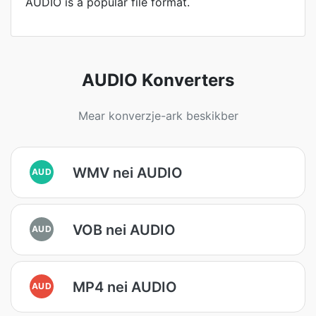
AUDIO is a popular file format.
AUDIO Konverters
Mear konverzje-ark beskikber
WMV nei AUDIO
AUD
VOB nei AUDIO
AUD
MP4 nei AUDIO
AUD