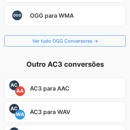
OGG para WMA
OGG
Ver tudo OGG Conversores →
Outro AC3 conversões
AC
AC3 para AAC
AA
AC
AC3 para WAV
WA