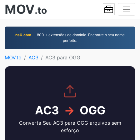
MOV
.to
ns6.com
— 800 + extensões de domínio. Encontre o seu nome
perfeito.
MOV.to
AC3
AC3 para OGG
AC3
→
OGG
Converta Seu AC3 para OGG arquivos sem
esforço