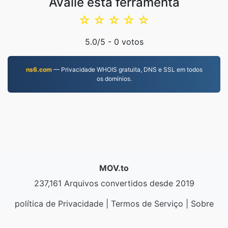
Avalie esta ferramenta
☆
☆
☆
☆
☆
5.0
/5 -
0
votos
ns6.com
— Privacidade WHOIS gratuita, DNS e SSL em todos
os domínios.
MOV.to
237,161 Arquivos convertidos desde 2019
política de Privacidade
|
Termos de Serviço
|
Sobre
nós
|
Contate-nos
|
API
|
Amostras
|
Instalar a