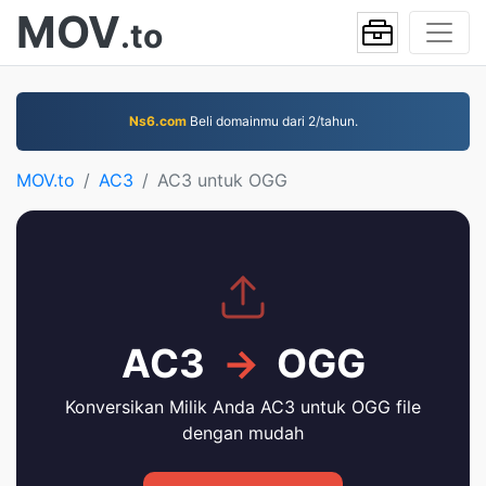
MOV
.to
Ns6.com
Beli domainmu dari 2/tahun.
MOV.to
AC3
AC3 untuk OGG
AC3
→
OGG
Konversikan Milik Anda AC3 untuk OGG file
dengan mudah