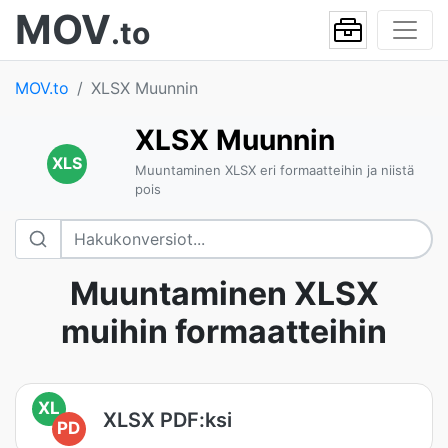
MOV
.to
MOV.to
XLSX Muunnin
XLSX Muunnin
XLS
Muuntaminen XLSX eri formaatteihin ja niistä
pois
Muuntaminen XLSX
muihin formaatteihin
XL
XLSX PDF:ksi
PD