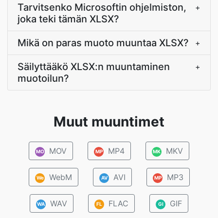
Tarvitsenko Microsoftin ohjelmiston,
+
joka teki tämän XLSX?
Mikä on paras muoto muuntaa XLSX?
+
Säilyttääkö XLSX:n muuntaminen
+
muotoilun?
Muut muuntimet
MOV
MP4
MKV
MO
MP
MK
WebM
AVI
MP3
We
AV
MP
WAV
FLAC
GIF
WA
FL
GI