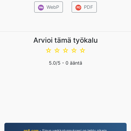
WebP
PDF
We
PD
Arvioi tämä työkalu
☆
☆
☆
☆
☆
5.0
/5 -
0
ääntä
ns6.com
- Sinun verkkotunnuksesi on tehty oikein.