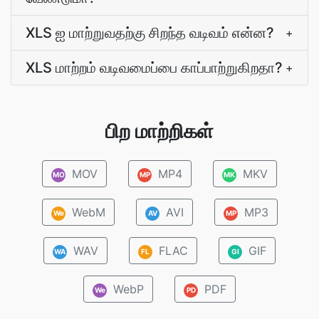
XLS ஐ மாற்றுவதற்கு சிறந்த வடிவம் என்ன?
+
XLS மாற்றம் வடிவமைப்பை காப்பாற்றுகிறதா?
+
பிற மாற்றிகள்
MOV
MP4
MKV
MO
MP
MK
WebM
AVI
MP3
We
AV
MP
WAV
FLAC
GIF
WA
FL
GI
WebP
PDF
We
PD