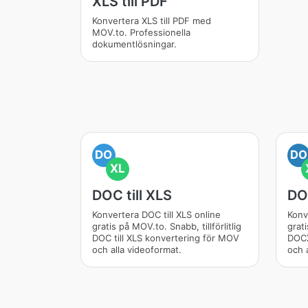
XLS till PDF
Konvertera XLS till PDF med
MOV.to. Professionella
dokumentlösningar.
DO
DO
XL
DOC till XLS
DOC
Konvertera DOC till XLS online
Konv
gratis på MOV.to. Snabb, tillförlitlig
grati
DOC till XLS konvertering för MOV
DOCX
och alla videoformat.
och 