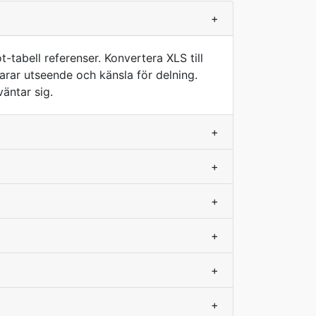
+
-tabell referenser. Konvertera XLS till
varar utseende och känsla för delning.
väntar sig.
+
+
+
+
+
+