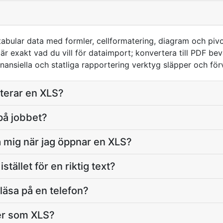
tabular data med formler, cellformatering, diagram och pivot
t är exakt vad du vill för dataimport; konvertera till PDF be
inansiella och statliga rapportering verktyg släpper och för
rterar en XLS?
 på jobbet?
 mig när jag öppnar en XLS?
tället för en riktig text?
läsa på en telefon?
ler som XLS?