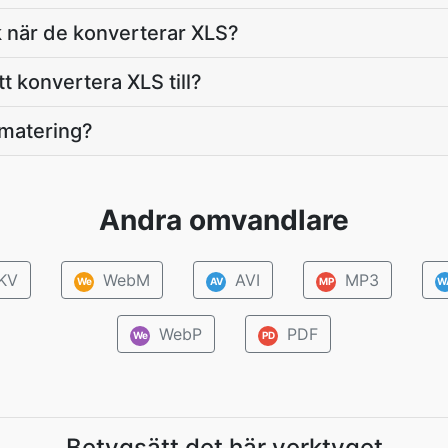
k när de konverterar XLS?
tt konvertera XLS till?
rmatering?
Andra omvandlare
KV
WebM
AVI
MP3
We
AV
MP
W
WebP
PDF
We
PD
Betygsätt det här verktyget