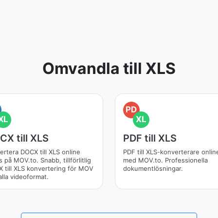
Omvandla till XLS
PD
XL
XL
X till XLS
PDF till XLS
ertera DOCX till XLS online
PDF till XLS-konverterare onlin
s på MOV.to. Snabb, tillförlitlig
med MOV.to. Professionella
 till XLS konvertering för MOV
dokumentlösningar.
alla videoformat.