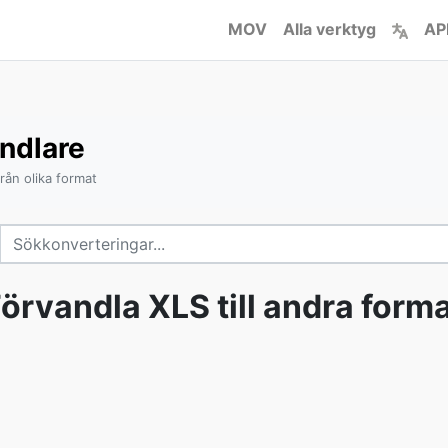
MOV
Alla verktyg
AP
ndlare
från olika format
örvandla XLS till andra form