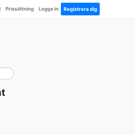
I
Prissättning
Logga in
Registrera dig
at