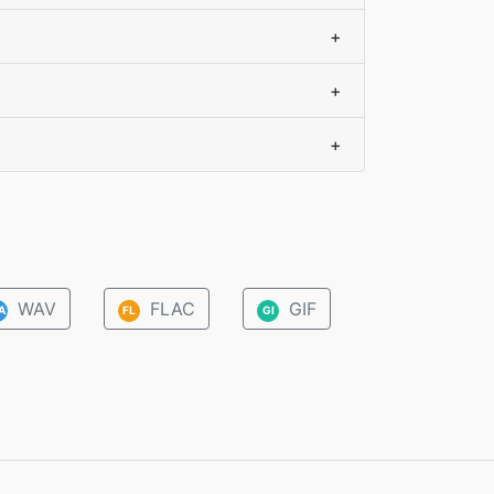
+
+
+
WAV
FLAC
GIF
A
FL
GI