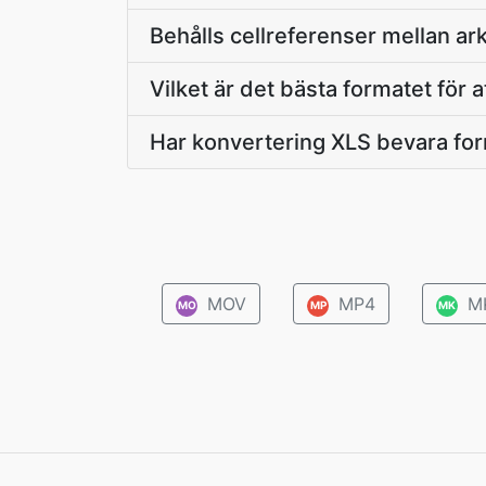
Behålls cellreferenser mellan ar
Vilket är det bästa formatet för a
Har konvertering XLS bevara fo
MOV
MP4
M
MO
MP
MK