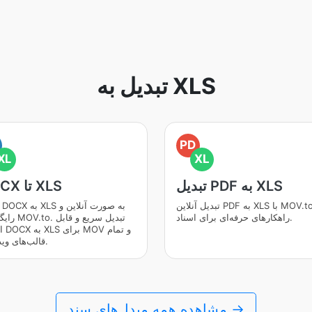
تبدیل به XLS
PD
XL
XL
تبدیل PDF به XLS
DOCX تا XLS
تبدیل آنلاین PDF به XLS با MOV.to.
راهکارهای حرفه‌ای برای اسناد.
رایگان در OV.to
اعتم
قالب‌های ویدئویی.
مشاهده همه مبدل‌های سند →