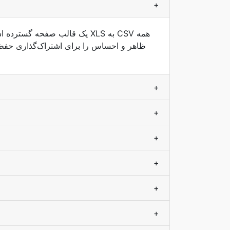
+
+
+
+
+
+
+