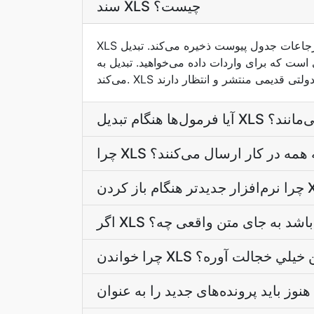
سند XLS چیست؟
XLS یک قالب صفحه گسترده است. داده‌های جدولی را با فرمول‌ها ، قالب‌بندی سلول ، نمودارها و ارجاعات جدول پیوست ذخیره می‌کند. تبدیل XLS به CSV همه
می‌خواهید. تبدیل به PDF ظاهر و احساس را برای اشتراک‌گذاری حفظ
بدیل XLS زنده می‌مانند؟
ت که همه در کار ارسال می‌کنند؟
سکن باشد به جای متن واقعی چه؟
 XLS تو تلفن خيلي خجالت آوره؟