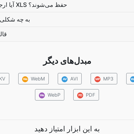
آیا ارجاعات سلولی بین صفحات هنگام تبدیل XLS حفظ می‌شوند؟
بهترین فرمت برای تبدیل XLS 
آیا 
مبدل‌های دیگر
KV
WebM
AVI
MP3
We
AV
MP
W
WebP
PDF
We
PD
به این ابزار امتیاز دهید