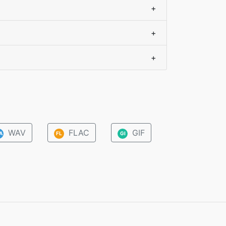
+
+
+
WAV
FLAC
GIF
A
FL
GI