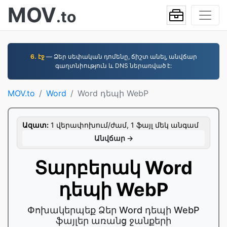
MOV
.to
6. էջ
— Ձեր սեփական դոմենը, ճիշտ անել, անվճար
գաղտնիություն և DNS ներառված է:
MOV.to
Word
Word դեպի WebP
Ազատ:
1 վերափոխում/ժամ, 1 ֆայլ մեկ անգամ
Անվճար →
Տարբերակ Word
դեպի WebP
Փոխակերպեք Ձեր Word դեպի WebP
ֆայլեր առանց ջանքերի