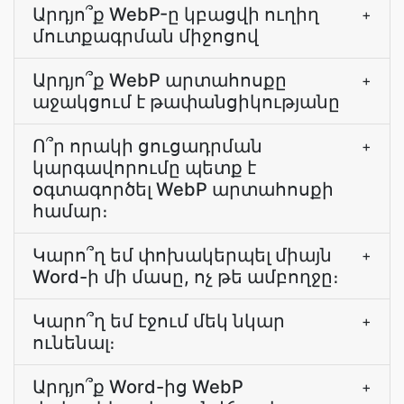
Արդյո՞ք WebP-ը կբացվի ուղիղ
+
մուտքագրման միջոցով
Արդյո՞ք WebP արտահոսքը
+
աջակցում է թափանցիկությանը
Ո՞ր որակի ցուցադրման
+
կարգավորումը պետք է
օգտագործել WebP արտահոսքի
համար։
Կարո՞ղ եմ փոխակերպել միայն
+
Word-ի մի մասը, ոչ թե ամբողջը։
Կարո՞ղ եմ էջում մեկ նկար
+
ունենալ։
Արդյո՞ք Word-ից WebP
+