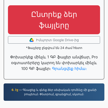
Ընտրեք ձեր
ֆայլերը
Իմպորտ Google Drive-ից
*Ֆայլերը ջնջվում են 24 ժամ հետո
Փոխարկեք մինչև 1 ԳԲ ֆայլեր անվճար, Pro
օգտատերերը կարող են փոխարկել մինչև
100 ԳԲ ֆայլեր։
Գրանցվեք հիմա։
6. էջ
— Գնացեք և գնեք ձեր սեփական դոմենը մի քանի
րոպեում։ Փնտրում, գրանցում, սկսում։