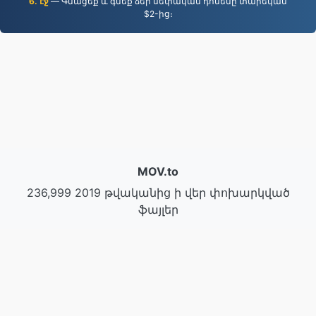
6. էջ
— Գնացեք և գնեք ձեր սեփական դոմենը տարեկան
$2-ից։
MOV.to
236,999 2019 թվականից ի վեր փոխարկված
ֆայլեր
Գաղտնիության քաղաքականություն
|
Ծառայության պայմաններ
|
Մեր մասին
|
Կապ
մեզ հետ
|
API
|
Օրինակ
|
Տեղադրել ծրագրեր
© 2026 MOV.to
|
VPS.org
LLC | Պատրաստված է
nadermx