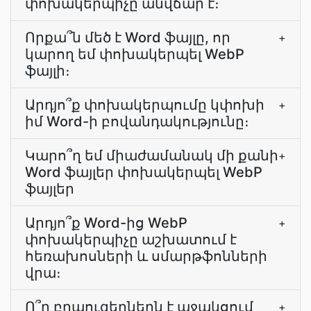
փոխակերպիչը անվճար է։
Որքա՞ն մեծ է Word ֆայլը, որ
+
կարող եմ փոխակերպել WebP
ֆայլի։
Արդյո՞ք փոխակերպումը կփոխի
+
իմ Word-ի բովանդակությունը։
Կարո՞ղ եմ միաժամանակ մի քանի
+
Word ֆայլեր փոխակերպել WebP
ֆայլեր
Արդյո՞ք Word-ից WebP
+
փոխակերպիչը աշխատում է
հեռախոսների և սմարթֆոնների
վրա։
Ո՞ր բրաուզերներն է աջակցում
+