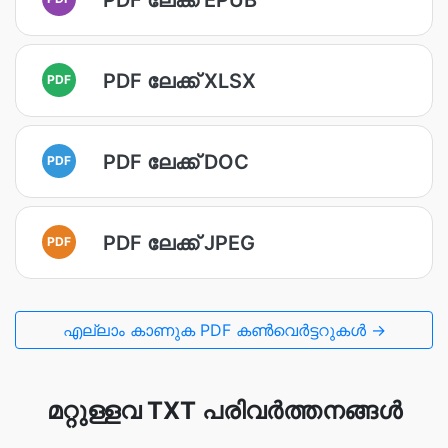
PDF ലേക്ക് XLSX
PDF
PDF ലേക്ക് DOC
PDF
PDF ലേക്ക് JPEG
PDF
എല്ലാം കാണുക PDF കൺവെർട്ടറുകൾ →
മറ്റുള്ളവ TXT പരിവർത്തനങ്ങൾ