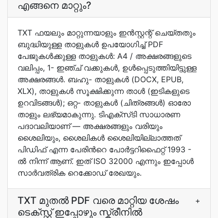
എങ്ങനെ മാറ്റും?
TXT ഫയലും മാറ്റുന്നയാളും ഇന്‍സ്റ്റന്റ് ചെയ്തതും
ബുദ്ധിയുള്ള താളുകള്‍ ഉപയോഗിച്ച് PDF
പേജുകള്‍ക്കുള്ള താളുകള്‍: A4 / അക്ഷരങ്ങളുടെ
വലിപ്പം, 1- ഇഞ്ച് വക്കുകള്‍, ഉള്‍പ്പെടുത്തിയിട്ടുള്ള
അക്ഷരങ്ങള്‍. ബഹു- താളുകള്‍ (DOCX, EPUB,
XLX), താളുകള്‍ സൂക്ഷിക്കുന്ന താള്‍ (ഇടികളുടെ
ഉറവിടങ്ങള്‍); ഒറ്റ- താളുകള്‍ (ചിത്രങ്ങള്‍) ഓരോ
താളും ലഭ്യമാകുന്നു. ടിഎക്സ്‌ടി സാധാരണ
പദാവലിയാണ്‌ —⁠ അക്ഷരങ്ങളും വരിയും
ശൈലിയും, ശൈലികള്‍ ശൈലിയില്ലാത്തത്
പിഡിഫ് എന്ന പേരിന്‍റെ പോര്‍ട്ടറിഫൈറ്റ് 1993 -
ൽ നിന്ന് ആണ്. ഇത് ISO 32000 എന്നും ഇപ്പോൾ
സാർവത്രിക റെക്കോഡ് രേഖയും.
TXT മുതല്‍ PDF വരെ മാറ്റിയ ശേഷം
+
ടെക്സ്റ്റ് ഇപ്പോഴും സ്ക്രീനില്‍