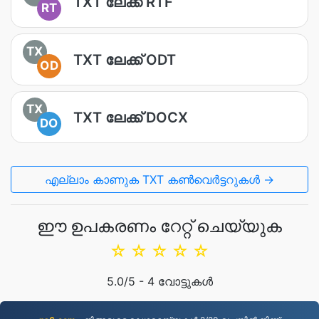
TXT ലേക്ക് RTF
RT
TX
TXT ലേക്ക് ODT
OD
TX
TXT ലേക്ക് DOCX
DO
എല്ലാം കാണുക TXT കൺവെർട്ടറുകൾ →
ഈ ഉപകരണം റേറ്റ് ചെയ്യുക
☆
☆
☆
☆
☆
5.0
/5 -
4
വോട്ടുകൾ