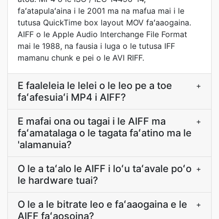
faʻatapulaʻaina i le 2001 ma na mafua mai i le
tutusa QuickTime box layout MOV faʻaaogaina.
AIFF o le Apple Audio Interchange File Format
mai le 1988, na fausia i luga o le tutusa IFF
mamanu chunk e pei o le AVI RIFF.
E faaleleia le lelei o le leo pe a toe
+
faʻafesuiaʻi MP4 i AIFF?
E mafai ona ou tagai i le AIFF ma
+
faʻamatalaga o le tagata faʻatino ma le
'alamanuia?
O le a taʻalo le AIFF i loʻu taʻavale poʻo
+
le hardware tuai?
O le a le bitrate leo e faʻaaogaina e le
+
AIFF faʻaosoina?