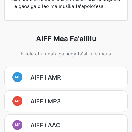
i le gaosiga o leo ma musika fa'apolofesa.
AIFF Mea Fa'aliliu
E tele atu meafaigaluega fa'aliliu e maua
AIFF i AMR
AIF
AIFF i MP3
AIF
AIFF i AAC
AIF