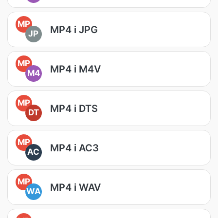
MP
MP4 i JPG
JP
MP
MP4 i M4V
M4
MP
MP4 i DTS
DT
MP
MP4 i AC3
AC
MP
MP4 i WAV
WA