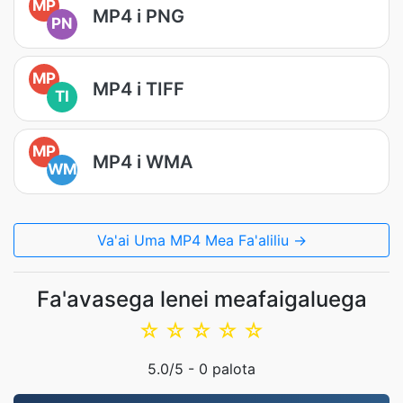
MP
MP4 i PNG
PN
MP
MP4 i TIFF
TI
MP
MP4 i WMA
WM
Va'ai Uma MP4 Mea Fa'aliliu →
Fa'avasega lenei meafaigaluega
☆
☆
☆
☆
☆
5.0
/5 -
0
palota