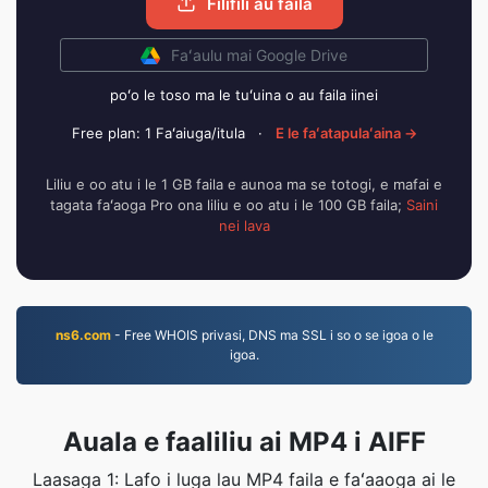
Filifili au faila
Faʻaulu mai Google Drive
poʻo le toso ma le tuʻuina o au faila iinei
Free plan: 1 Faʻaiuga/itula
·
E le faʻatapulaʻaina →
Liliu e oo atu i le 1 GB faila e aunoa ma se totogi, e mafai e
tagata faʻaoga Pro ona liliu e oo atu i le 100 GB faila;
Saini
nei lava
ns6.com
- Free WHOIS privasi, DNS ma SSL i so o se igoa o le
igoa.
Auala e faaliliu ai MP4 i AIFF
Laasaga 1: Lafo i luga lau MP4 faila e faʻaaoga ai le