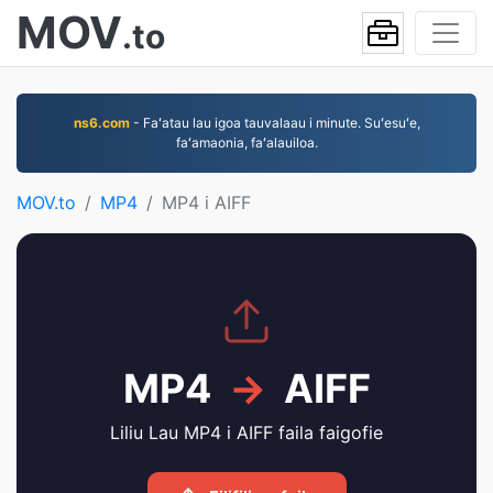
MOV
.to
ns6.com
- Faʻatau lau igoa tauvalaau i minute. Suʻesuʻe,
faʻamaonia, faʻalauiloa.
MOV.to
MP4
MP4 i AIFF
MP4
→
AIFF
Liliu Lau MP4 i AIFF faila faigofie