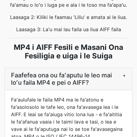
faʻamau o loʻo i luga pe e ala i le toso ma faʻapaʻu.
Laasaga 2: Kiliki le faamau 'Liliu' e amata ai le liua.
Laasaga 3: La'u mai lau faila ua liua AIFF faila
MP4 i AIFF Fesili e Masani Ona
Fesiligia e uiga i le Suiga
Faafefea ona ou faʻaputu le leo mai
+
loʻu faila MP4 e pei o AIFF?
Faʻaulufale le faila MP4 ma le faʻatonu e
faʻasolosolo le tafe leo, ona faʻavasega lea i le
AIFF. E leai se faʻaiuga vitio lona lua - e faʻaititia
le faʻafanua vaaia i le taimi lava e tasi, o lea e
vave ai le faʻaputuga nai lo se toe faʻavasegaina
atoa. MP4 o le ISO / IEC 14496-14,