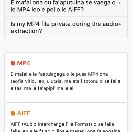
E mafai ona ou faʻaputuina se vaega o
+
le MP4 leo e pei o le AIFF?
Is my MP4 file private during the audio
+
extraction?
MP4
E mafai e le faatulagaga o le pusa MP4 ona
taofia vitio, leo, ulutala, ma ata i totonu o se faila
e tasi ma le fa'apipi'iina lelei.
AIFF
AIFF (Audio Interchange File Format) o se faila
faila leo e le fa'apipi'iina e masani ona fa'aogaina