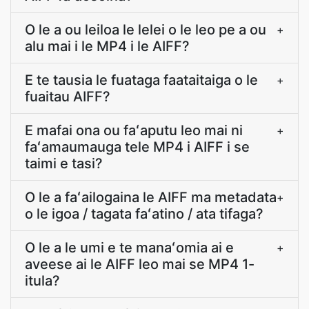
O le a ou leiloa le lelei o le leo pe a ou
+
alu mai i le MP4 i le AIFF?
E te tausia le fuataga faataitaiga o le
+
fuaitau AIFF?
E mafai ona ou faʻaputu leo mai ni
+
faʻamaumauga tele MP4 i AIFF i se
taimi e tasi?
O le a faʻailogaina le AIFF ma metadata
+
o le igoa / tagata faʻatino / ata tifaga?
O le a le umi e te manaʻomia ai e
+
aveese ai le AIFF leo mai se MP4 1-
itula?