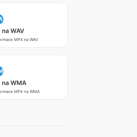
A
 na WAV
formace MP4 na WAV
M
 na WMA
formace MP4 na WMA