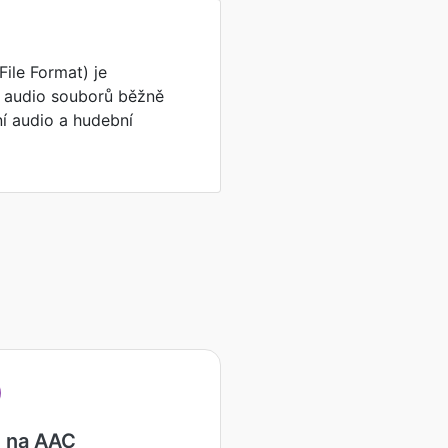
File Format) je
 audio souborů běžně
í audio a hudební
F na AAC