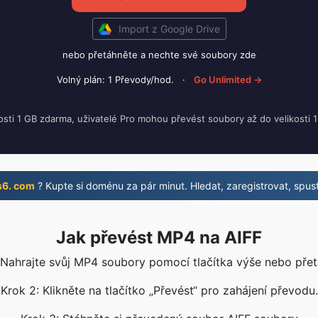
Import z Google Drive
nebo přetáhněte a nechte své soubory zde
Volný plán: 1 Převody/hod.
·
Go Unlimited →
osti 1 GB zdarma, uživatelé Pro mohou převést soubory až do velikosti 
s6. com
? Kupte si doménu za pár minut. Hledat, zaregistrovat, spust
Jak převést MP4 na AIFF
 Nahrajte svůj MP4 soubory pomocí tlačítka výše nebo pře
Krok 2: Klikněte na tlačítko „Převést“ pro zahájení převodu.