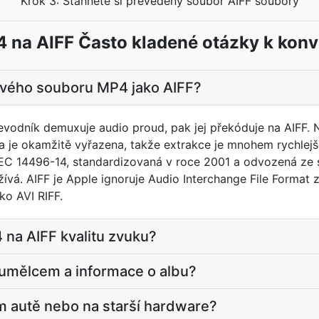
Krok 3: Stáhněte si převedený soubor AIFF soubory
 na AIFF Často kladené otázky k konv
svého souboru MP4 jako AIFF?
vodník demuxuje audio proud, pak jej překóduje na AIFF. 
pa je okamžitě vyřazena, takže extrakce je mnohem rychlejš
EC 14496-14, standardizovaná v roce 2001 a odvozená ze s
á. AIFF je Apple ignoruje Audio Interchange File Format 
ko AVI RIFF.
na AIFF kvalitu zvuku?
 umělcem a informace o albu?
m autě nebo na starší hardware?