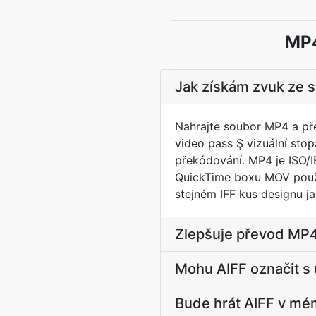
MP4
Jak získám zvuk ze 
Nahrajte soubor MP4 a pře
video pass Ş vizuální sto
překódování. MP4 je ISO/I
QuickTime boxu MOV použív
stejném IFF kus designu ja
Zlepšuje převod MP4 
Mohu AIFF označit s
Bude hrát AIFF v mé