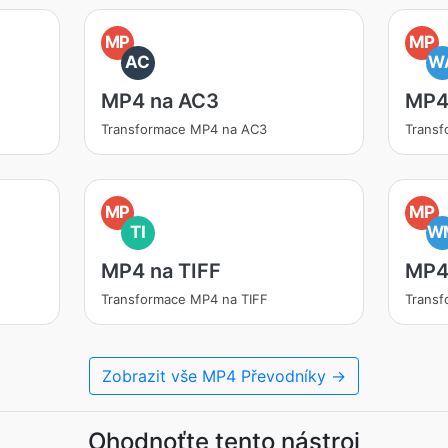
MP
MP
AC
W
MP4 na AC3
MP4
Transformace MP4 na AC3
Trans
MP
MP
TI
W
MP4 na TIFF
MP4
Transformace MP4 na TIFF
Trans
Zobrazit vše MP4 Převodníky →
Ohodnoťte tento nástroj