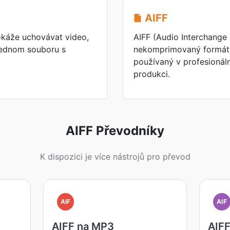
AIFF
káže uchovávat video,
AIFF (Audio Interchange 
 jednom souboru s
nekomprimovaný formát
používaný v profesionáln
produkci.
AIFF Převodníky
K dispozici je více nástrojů pro převod
AIF
AIF
AIFF na MP3
AIF