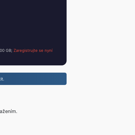
100 GB;
Zaregistrujte se nyní
it.
tažením.