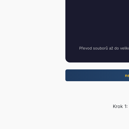
Převod souborů až do velik
n
Krok 1: