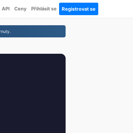
API
Ceny
Přihlásit se
Registrovat se
rnuty.