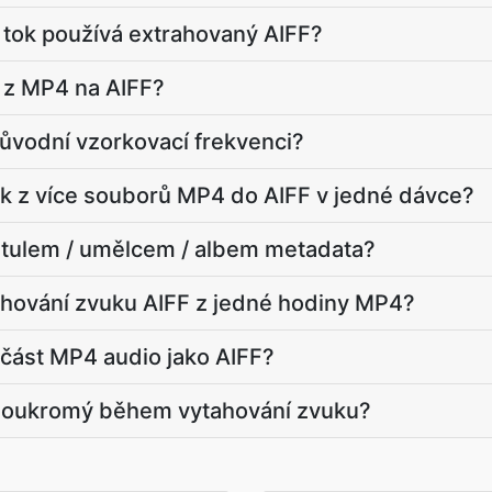
 tok používá extrahovaný AIFF?
u z MP4 na AIFF?
ůvodní vzorkovací frekvenci?
k z více souborů MP4 do AIFF v jedné dávce?
itulem / umělcem / albem metadata?
ahování zvuku AIFF z jedné hodiny MP4?
část MP4 audio jako AIFF?
soukromý během vytahování zvuku?