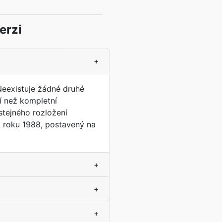
erzi
+
Neexistuje žádné druhé
í než kompletní
tejného rozložení
z roku 1988, postavený na
+
+
+