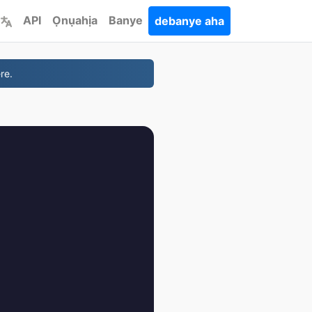
API
Ọnụahịa
Banye
debanye aha
re.