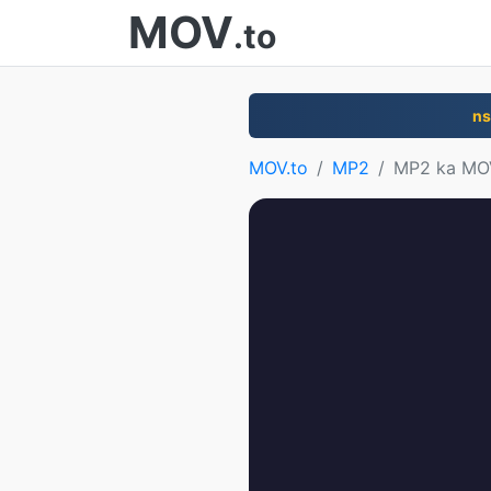
MOV
.to
ns
MOV.to
MP2
MP2 ka MO