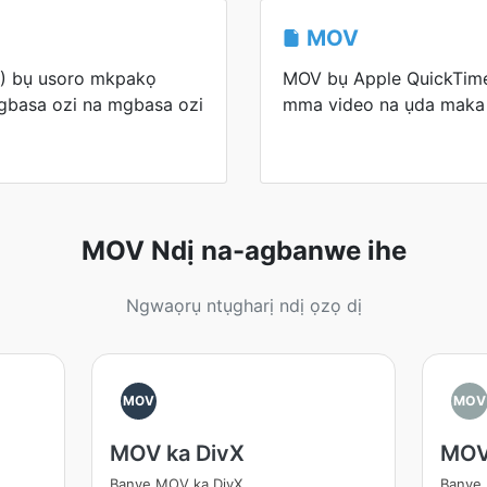
MOV
I) bụ usoro mkpakọ
MOV bụ Apple QuickTime
mgbasa ozi na mgbasa ozi
mma video na ụda maka 
MOV Ndị na-agbanwe ihe
Ngwaọrụ ntụgharị ndị ọzọ dị
MOV
MOV
MOV ka DivX
MOV
Banye MOV ka DivX
Banye