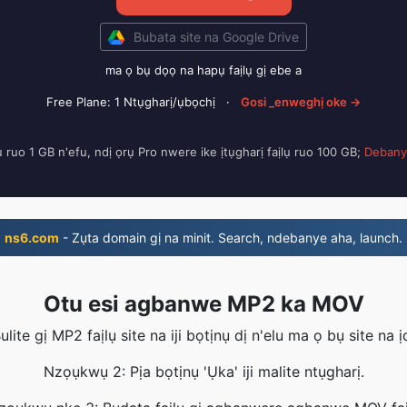
Bubata site na Google Drive
ma ọ bụ dọọ na hapụ faịlụ gị ebe a
Free Plane: 1 Ntụgharị/ụbọchị
·
Gosi _enweghị oke →
ụ ruo 1 GB n'efu, ndị ọrụ Pro nwere ike ịtụgharị faịlụ ruo 100 GB;
Debany
ns6.com
- Zụta domain gị na minit. Search, ndebanye aha, launch.
Otu esi agbanwe MP2 ka MOV
lite gị MP2 faịlụ site na iji bọtịnụ dị n'elu ma ọ bụ site na 
Nzọụkwụ 2: Pịa bọtịnụ 'Ụka' iji malite ntụgharị.