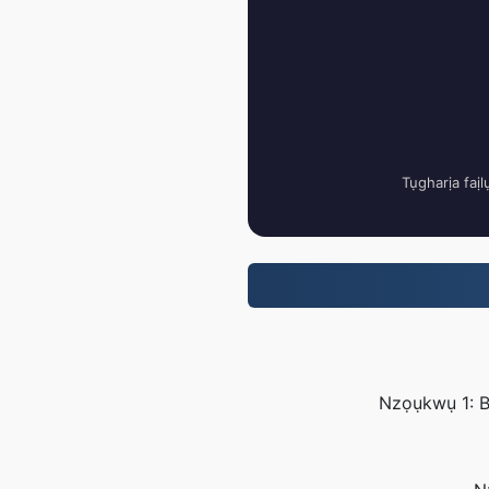
Tụgharịa faịl
Nzọụkwụ 1: Bu