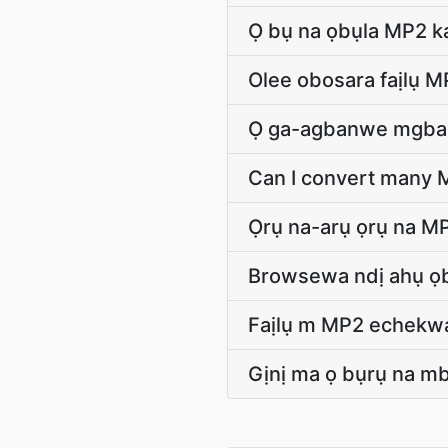
Ọ bụ na ọbụla MP2 k
Olee obosara faịlụ 
Ọ ga-agbanwe mgba
Can I convert many M
Ọrụ na-arụ ọrụ na M
Browsewa ndị ahụ ọb
Faịlụ m MP2 echekw
Gịnị ma ọ bụrụ na mb