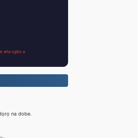
e aha ugbu a
ịdọrọ na dobe.