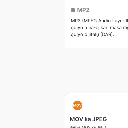
MP2
MP2 (MPEG Audio Layer I
ọdịyo a na-ejikarị maka 
ọdịyo dijitalụ (DAB).
MOV
MOV ka JPEG
Banye MOV ka JPEG