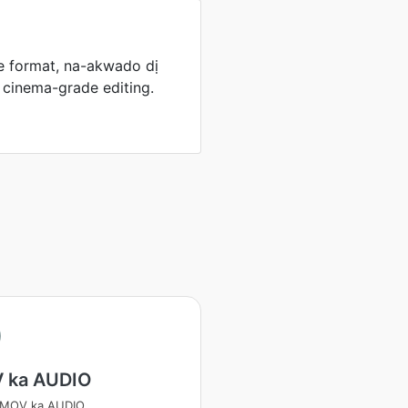
 format, na-akwado dị
cinema-grade editing.
 ka AUDIO
 MOV ka AUDIO