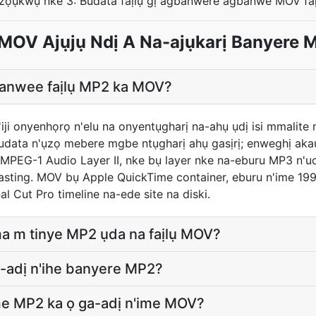
zọụkwụ nke 3: Budata faịlụ gị agbanwere agbanwe MOV faị
MOV Ajụjụ Ndị A Na-ajụkarị Banyere
banwee faịlụ MP2 ka MOV?
n'iji onyenhọrọ n'elu na onyentụgharị na-ahụ ụdị isi mmal
budata n'ụzọ mebere mgbe ntụgharị ahụ gasịrị; enweghị ak
 MPEG-1 Audio Layer II, nke bụ layer nke na-eburu MP3 n'
ting. MOV bụ Apple QuickTime container, eburu n'ime 199
al Cut Pro timeline na-ede site na diski.
ma m tinye MP2 ụda na faịlụ MOV?
-adị n'ihe banyere MP2?
me MP2 ka ọ ga-adị n'ime MOV?