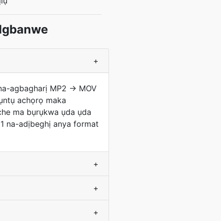
lụ
 Mgbanwe
+
ite na-agbagharị MP2 → MOV
aụntụ achọrọ maka
uche ma bụrụkwa ụda ụda
1 na-adịbeghị anya format
+
+
+