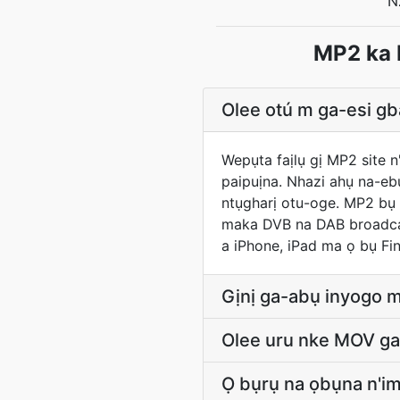
N
MP2 ka 
Olee otú m ga-esi g
Wepụta faịlụ gị MP2 site 
paipuịna. Nhazi ahụ na-e
ntụgharị otu-oge. MP2 bụ
maka DVB na DAB broadcas
a iPhone, iPad ma ọ bụ Fin
Gịnị ga-abụ inyogo 
Olee uru nke MOV ga
Ọ bụrụ na ọbụna n'i