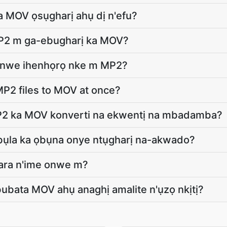
a MOV ọsụgharị ahụ dị n'efu?
MP2 m ga-ebugharị ka MOV?
nwe ihenhọrọ nke m MP2?
P2 files to MOV at once?
P2 ka MOV konverti na ekwentị na mbadamba?
ụla ka ọbụna onye ntụgharị na-akwado?
ara n'ime onwe m?
ubata MOV ahụ anaghị amalite n'ụzọ nkịtị?