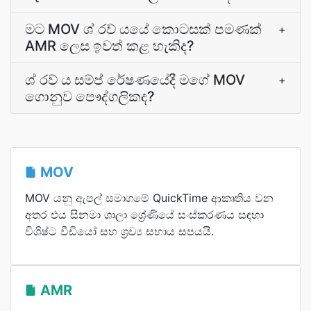
මට MOV ශ් රව් යයේ කොටසක් පමණක්
+
AMR ලෙස ඉවත් කළ හැකිද?
ශ් රව් ය සම්ප් රේෂණයේදී මගේ MOV
+
ගොනුව පෞද්ගලිකද?
MOV
MOV යනු ඇපල් සමාගමේ QuickTime ආකෘතිය වන
අතර එය සිනමා ශාලා ශ්‍රේණියේ සංස්කරණය සඳහා
විශිෂ්ට වීඩියෝ සහ ශ්‍රව්‍ය සහාය සපයයි.
AMR