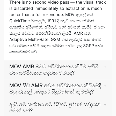
There is no second video pass — the visual track
is discarded immediately so extraction is much
faster than a full re-encode. MOV ඇපල් ගේ
QuickTime බහාලුම්, 1991 දී නැව්ගත හා තවමත්
ආකෘතිය අයිෆෝන්, අයිපෑඩ් හෝ අවසන් කැපීම ප් රො
කාලය රේඛාව පෙරනිමියෙන් ලියයි. AMR යනු
Adaptive Multi-Rate, GSM හඬ ඇමතුම් සහ ජංගම
හඬ පටිගත කිරීම් සඳහා සම්මත කරන ලද 3GPP කථා
කොඩෙක්ස් වේ.
MOV AMR බවට පරිවර්තනය කිරීම අහිමි
+
වන සම්පීඩනය දෙවන වටයද?
MOV සිට AMR වෙත පරිවර්තනය කිරීමේදී
+
බහු චැනල් ශබ්දයට සිදුවන්නේ කුමක්ද?
ඇයි මේ සංගීතය මේ විදිහට දුප්පත් සද්දයක්
+
වෙන්නේ?