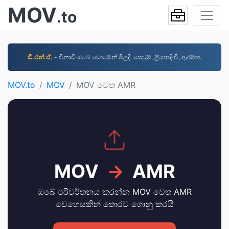
MOV
.to
ඩී.එන්.ඒ.
- විනාඩි ඔබේ ඩොමේන් මිලදී. සෙවුම්, ලියාපදිංචි, ආරම්භ.
MOV.to
MOV
MOV වෙත AMR
MOV
→
AMR
ඔබේ පරිවර්තනය කරන්න MOV වෙත AMR
වෙහෙසකින් තොරව ගොනු කරයි