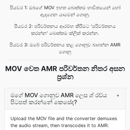
පියවර 1: ඔබගේ MOV ඉහත බොත්තම භාවිතයෙන් හෝ
ඇදගෙන යාමෙන් ගොනු.
පියවර 2: පරිවර්තනය ආරම්භ කිරීමට 'පරිවර්තනය
කරන්න' බොත්තම ක්ලික් කරන්න.
පියවර 3: ඔබේ පරිවර්තනය කළ ගොනුව බාගන්න AMR
ගොනු
MOV වෙත AMR පරිවර්තන නිතර අසන
ප්‍රශ්න
මගේ MOV ගොනුව AMR ලෙස ශ් රව්ය
+
පිටපත් කරන්නේ කෙසේද?
Upload the MOV file and the converter demuxes
the audio stream, then transcodes it to AMR.