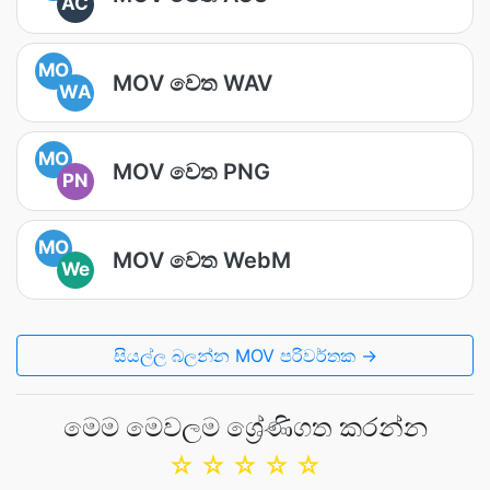
AC
MO
MOV වෙත WAV
WA
MO
MOV වෙත PNG
PN
MO
MOV වෙත WebM
We
සියල්ල බලන්න MOV පරිවර්තක →
මෙම මෙවලම ශ්‍රේණිගත කරන්න
☆
☆
☆
☆
☆