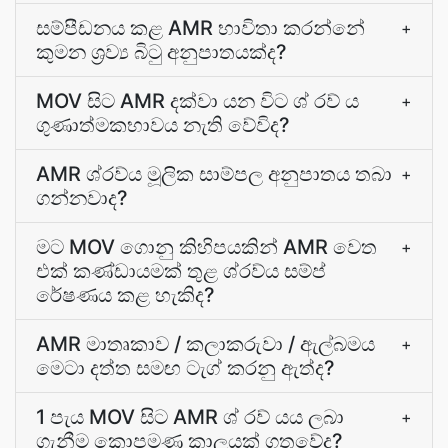
සම්පීඩනය කළ AMR භාවිතා කරන්නේ
+
කුමන ශ්‍රව්‍ය බිටු අනුපාතයක්ද?
MOV සිට AMR දක්වා යන විට ශ් රව් ය
+
ගුණාත්මකභාවය නැති වේවිද?
AMR ශ්රව්ය මූලික සාම්පල අනුපාතය තබා
+
ගන්නවාද?
මට MOV ගොනු කිහිපයකින් AMR වෙත
+
එක් කණ්ඩායමක් තුළ ශ්රව්ය සම්ප්
රේෂණය කළ හැකිද?
AMR මාතෘකාව / කලාකරුවා / ඇල්බමය
+
මෙටා දත්ත සමඟ ටැග් කරනු ඇත්ද?
1 පැය MOV සිට AMR ශ් රව් යය ලබා
+
ගැනීම කොපමණ කාලයක් ගතවේද?