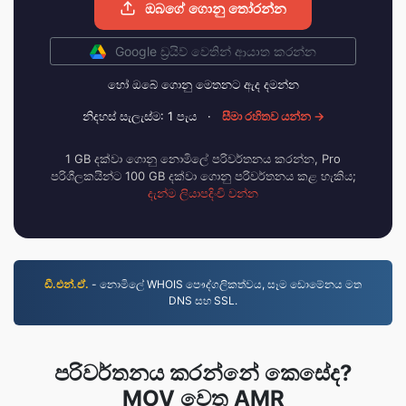
ඔබගේ ගොනු තෝරන්න
Google ඩ්‍රයිව් වෙතින් ආයාත කරන්න
හෝ ඔබේ ගොනු මෙතනට ඇද දමන්න
නිදහස් සැලැස්ම: 1 පැය
·
සීමා රහිතව යන්න →
1 GB දක්වා ගොනු නොමිලේ පරිවර්තනය කරන්න, Pro
පරිශීලකයින්ට 100 GB දක්වා ගොනු පරිවර්තනය කළ හැකිය;
දැන්ම ලියාපදිංචි වන්න
ඩී.එන්.ඒ.
- නොමිලේ WHOIS පෞද්ගලිකත්වය, සෑම ඩොමේනය මත
DNS සහ SSL.
පරිවර්තනය කරන්නේ කෙසේද?
MOV වෙත AMR