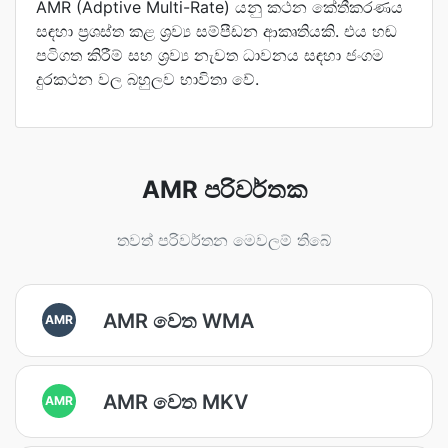
AMR (Adptive Multi-Rate) යනු කථන කේතීකරණය
සඳහා ප්‍රශස්ත කළ ශ්‍රව්‍ය සම්පීඩන ආකෘතියකි. එය හඬ
පටිගත කිරීම් සහ ශ්‍රව්‍ය නැවත ධාවනය සඳහා ජංගම
දුරකථන වල බහුලව භාවිතා වේ.
AMR පරිවර්තක
තවත් පරිවර්තන මෙවලම් තිබේ
AMR වෙත WMA
AMR
AMR වෙත MKV
AMR