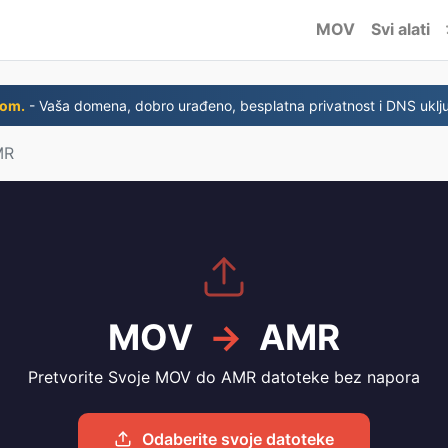
MOV
Svi alati
com.
- Vaša domena, dobro urađeno, besplatna privatnost i DNS uklju
MR
MOV
→
AMR
Pretvorite Svoje MOV do AMR datoteke bez napora
Odaberite svoje datoteke