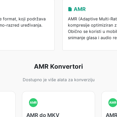
AMR
 format, koji podržava
AMR (Adaptive Multi-Rat
ino-razred uređivanja.
kompresije optimiziran z
Obično se koristi u mobi
snimanje glasa i audio r
AMR Konvertori
Dostupno je više alata za konverziju
AMR
AMR
AMR do MKV
AMR