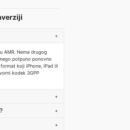
verziji
+
ti u AMR. Nema drugog
ža nego potpuno ponovno
ormat koji iPhone, iPad ili
govorni kodek 3GPP
+
?
+
+