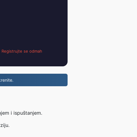
;
Registrujte se odmah
renite.
jem i ispuštanjem.
ziju.