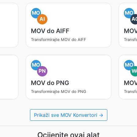
MO
MO
AI
A
MOV do AIFF
MOV
Transformirajte MOV do AIFF
Transf
MO
MO
PN
W
MOV do PNG
MOV
Transformirajte MOV do PNG
Transf
Prikaži sve MOV Konvertori →
Ocijenite ovaj alat