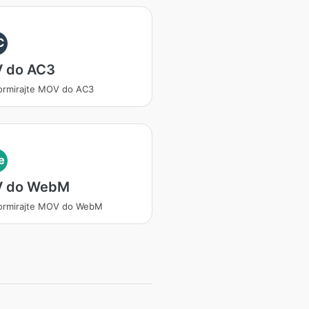
C
 do AC3
ormirajte MOV do AC3
e
 do WebM
ormirajte MOV do WebM