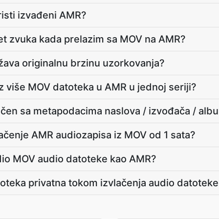
risti izvađeni AMR?
litet zvuka kada prelazim sa MOV na AMR?
žava originalnu brzinu uzorkovanja?
iz više MOV datoteka u AMR u jednoj seriji?
ačen sa metapodacima naslova / izvođača / alb
vlačenje AMR audiozapisa iz MOV od 1 sata?
 dio MOV audio datoteke kao AMR?
toteka privatna tokom izvlačenja audio datotek