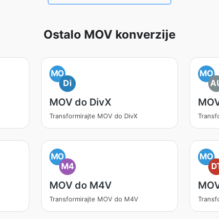
Ostalo MOV konverzije
MO
MO
Di
A
MOV do DivX
MOV
Transformirajte MOV do DivX
Transf
MO
MO
M4
D
MOV do M4V
MOV
Transformirajte MOV do M4V
Transf