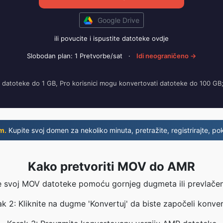
Google Drive
ili povucite i ispustite datoteke ovdje
Slobodan plan: 1 Pretvorbe/sat
·
Idi neograničeno →
 datoteke do 1 GB, Pro korisnici mogu konvertovati datoteke do 100 GB
m.
Kupite svoj domen za nekoliko minuta, pretražite, registrirajte, pok
Kako pretvoriti MOV do AMR
e svoj MOV datoteke pomoću gornjeg dugmeta ili prevlačen
k 2: Kliknite na dugme 'Konvertuj' da biste započeli konver