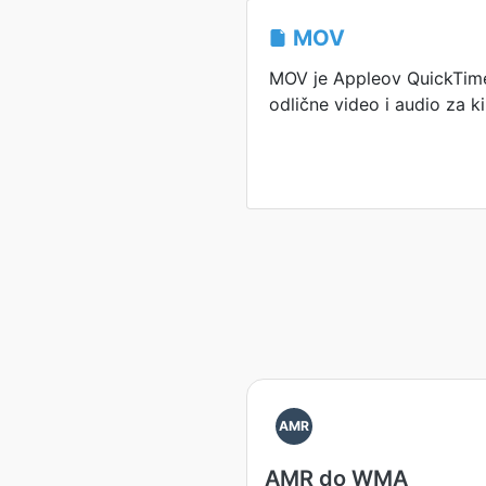
MOV
MOV je Appleov QuickTime
odlične video i audio za k
AMR
AMR do WMA