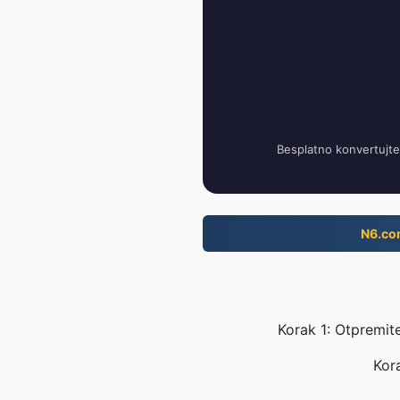
Besplatno konvertujte
N6.co
Korak 1: Otpremit
Kora