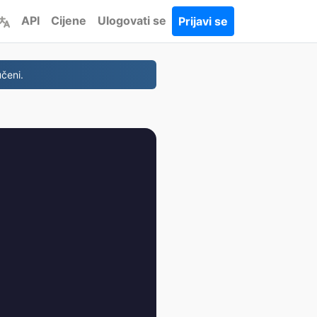
API
Cijene
Ulogovati se
Prijavi se
čeni.