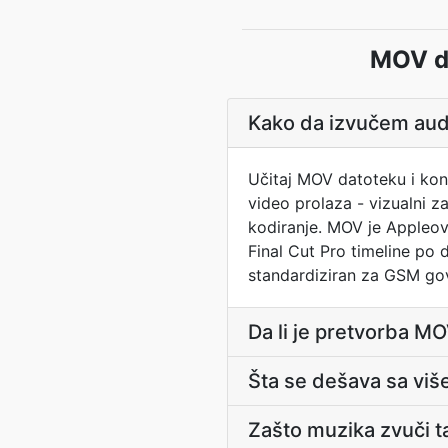
MOV do
Kako da izvučem aud
Učitaj MOV datoteku i kon
video prolaza - vizualni
kodiranje. MOV je Appleov 
Final Cut Pro timeline po
standardiziran za GSM go
Da li je pretvorba 
Šta se dešava sa vi
Zašto muzika zvuči t