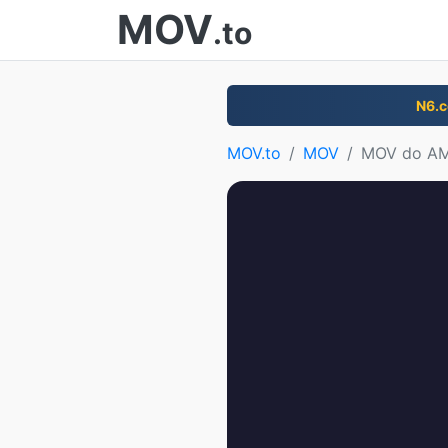
MOV
.to
N6.
MOV.to
MOV
MOV do A