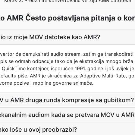
Korak 3: Preuzmite konvertovanu verziju AMR datoteke
 AMR Često postavljana pitanja o kon
io iz moje MOV datoteke kao AMR?
vertor će demuksirati audio stream, zatim ga transkodira
 zapis se odmah odbacuje tako da je ekstrakcija mnogo br
QuickTime kontejner, isporučen 1991. godine i još uvijek je f
 defaultu piše. AMR je skraćenica za Adaptive Multi-Rate, 
vorne pozive i mobilne govorne snimače.
MOV u AMR druga runda kompresije sa gubitkom?
šekanalnim audiom kada se pretvara MOV u AMR
ako loše u ovoj preobrazbi?