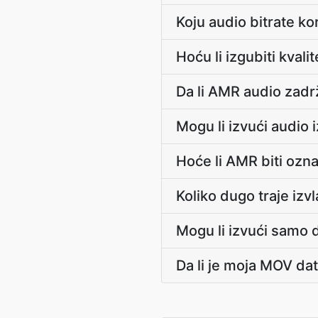
Koju audio bitrate ko
Hoću li izgubiti kva
Da li AMR audio zadr
Mogu li izvući audio 
Hoće li AMR biti ozn
Koliko dugo traje iz
Mogu li izvući samo
Da li je moja MOV da