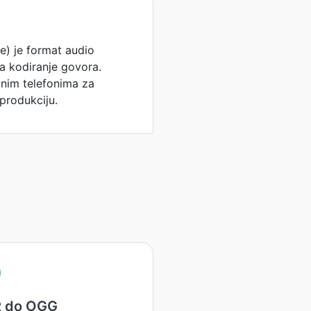
e) je format audio
a kodiranje govora.
lnim telefonima za
eprodukciju.
 do OGG