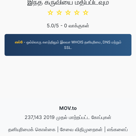
இந்த கருவியை மதிப்பிடவும்
☆
☆
☆
☆
☆
5.0
/5 -
0
வாக்குகள்
எஸ்6
- ஒவ்வொரு களத்திலும் இலவச WHOIS தனியுரிமை, DNS மற்றும்
SSL.
MOV.to
237,143 2019 முதல் மாற்றப்பட்ட கோப்புகள்
தனியுரிமைக் கொள்கை
|
சேவை விதிமுறைகள்
|
எங்களைப்