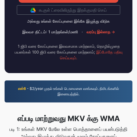
கூகுள் ட்ரைவிலிருந்து இறக்குமதி செய்
அல்லது உங்கள் கோப்புகளை இங்கே இழுத்து விடுக
இலவச திட்டம்: 1 மாற்றங்கள்/மணி
·
வரம்பு இல்லாத →
1 ஜிபி வரை கோப்புகளை இலவசமாக மாற்றலாம், தொழில்முறை
பயனர்கள் 100 ஜிபி வரை கோப்புகளை மாற்றலாம்;
இப்போதே பதிவு
செய்யவும்.
எஸ்6
- $2/year முதல் உங்கள் டொமைனை வாங்கவும். நிமிடங்களில்
இணையத்தில்.
எப்படி மாற்றுவது MKV க்கு WMA
படி 1: உங்கள் MKV மேலே உள்ள பொத்தானைப் பயன்படுத்தி
அல்லது இழுத்து விடுவதன் மூலம் கோப்புகளைப்