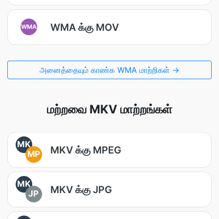
WMA க்கு MOV
WMA
அனைத்தையும் காண்க WMA மாற்றிகள் →
மற்றவை MKV மாற்றங்கள்
MK
MKV க்கு MPEG
MP
MK
MKV க்கு JPG
JP