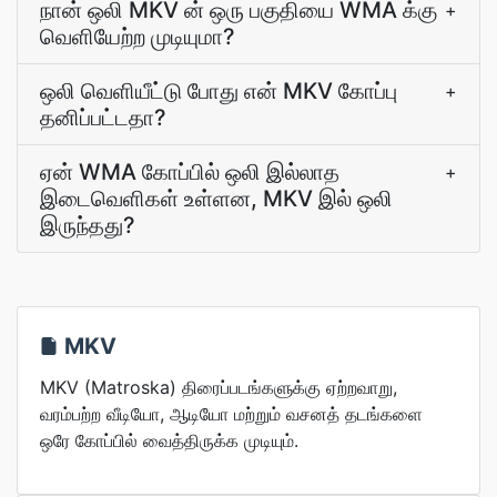
நான் ஒலி MKV ன் ஒரு பகுதியை WMA க்கு
+
வெளியேற்ற முடியுமா?
ஒலி வெளியீட்டு போது என் MKV கோப்பு
+
தனிப்பட்டதா?
ஏன் WMA கோப்பில் ஒலி இல்லாத
+
இடைவெளிகள் உள்ளன, MKV இல் ஒலி
இருந்தது?
MKV
MKV (Matroska) திரைப்படங்களுக்கு ஏற்றவாறு,
வரம்பற்ற வீடியோ, ஆடியோ மற்றும் வசனத் தடங்களை
ஒரே கோப்பில் வைத்திருக்க முடியும்.