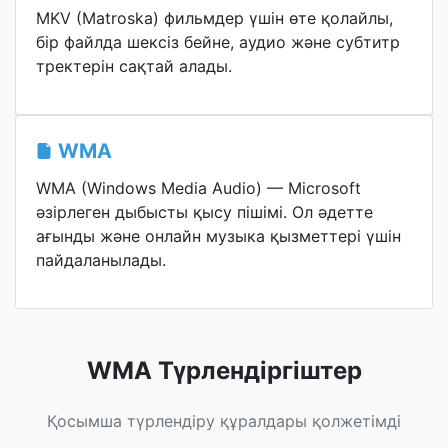
MKV (Matroska) фильмдер үшін өте қолайлы,
бір файлда шексіз бейне, аудио және субтитр
тректерін сақтай алады.
WMA
WMA (Windows Media Audio) — Microsoft
әзірлеген дыбысты қысу пішімі. Ол әдетте
ағынды және онлайн музыка қызметтері үшін
пайдаланылады.
WMA Түрлендіргіштер
Қосымша түрлендіру құралдары қолжетімді