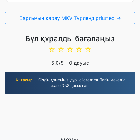
Барлығын қарау MKV Түрлендіргіштер →
Бұл құралды бағалаңыз
☆
☆
☆
☆
☆
5.0
/5 -
0
дауыс
6- ғасыр
— Сіздің доменіңіз, дұрыс істелген. Тегін жекелік
және DNS қосылған.