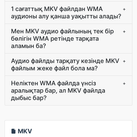
1 сағаттық MKV файлдан WMA
+
аудионы алу қанша уақытты алады?
Мен MKV аудио файлының тек бір
+
бөлігін WMA ретінде тарқата
аламын ба?
Аудио файлды тарқату кезінде MKV
+
файлым жеке файл бола ма?
Неліктен WMA файлда үнсіз
+
аралықтар бар, ал MKV файлда
дыбыс бар?
MKV