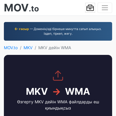
MOV
.to
6- ғасыр
— Доменіңізді бірнеше минутта сатып алыңыз.
Іздеп, тіркеп, жегу.
MOV.to
MKV
MKV дейін WMA
MKV
→
WMA
Өзгерту MKV дейін WMA файлдарды еш
қиындықсыз