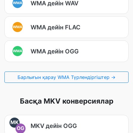
WMA дейін WAV
WMA
WMA дейін FLAC
WMA
WMA дейін OGG
WMA
Барлығын қарау WMA Түрлендіргіштер →
Басқа MKV конверсиялар
MK
MKV дейін OGG
OG