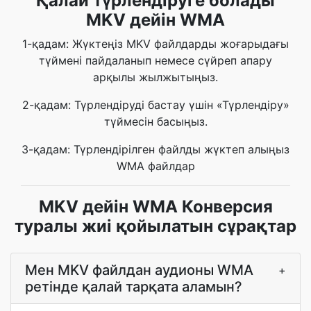
Қалай түрлендіруге болады
MKV дейін WMA
1-қадам: Жүктеңіз MKV файлдарды жоғарыдағы
түймені пайдаланып немесе сүйреп апару
арқылы жылжытыңыз.
2-қадам: Түрлендіруді бастау үшін «Түрлендіру»
түймесін басыңыз.
3-қадам: Түрлендірілген файлды жүктеп алыңыз
WMA файлдар
MKV дейін WMA Конверсия
туралы жиі қойылатын сұрақтар
Мен MKV файлдан аудионы WMA
+
ретінде қалай тарқата аламын?