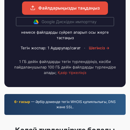
Файлдарыңызды таңдаңыз
Google Дискіден импорттау
немесе файлдарды сүйреп апарып осы жерге
тастаңыз
Тегін жоспар: 1 Аударулар/сағат
·
Шегінсіз →
1 ГБ дейін файлдарды тегін түрлендіріңіз, кәсіби
пайдаланушылар 100 ГБ дейін файлдарды түрлендіре
алады;
Қазір тіркеліңіз
6- ғасыр
— Әрбір доменде тегін WHOIS құпиялылығы, DNS
және SSL.