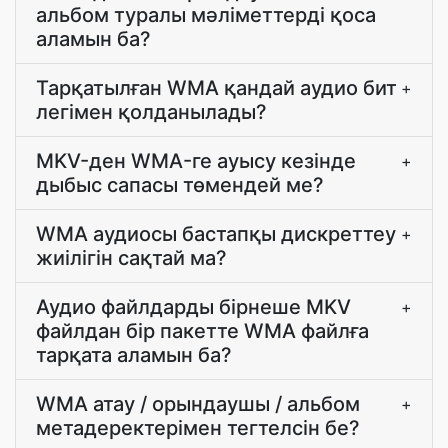
альбом туралы мәліметтерді қоса
аламын ба?
Тарқатылған WMA қандай аудио бит
+
легімен қолданылады?
MKV-ден WMA-ге ауысу кезінде
+
дыбыс сапасы төмендей ме?
WMA аудиосы бастапқы дискреттеу
+
жиілігін сақтай ма?
Аудио файлдарды бірнеше MKV
+
файлдан бір пакетте WMA файлға
тарқата аламын ба?
WMA атау / орындаушы / альбом
+
метадеректерімен тегтелсін бе?