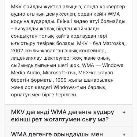
MKV файлды жүктеп алыңыз, сонда конвертер
аудио ағынын демукселеп, содан кейін WMA
кодына аударады. Екінші видео өтуі болмайды
- визуалды жолақ бірден жойылады,
сондықтан толық қайта кодтаудан гөрі
ығыстыру тезірек болады. MKV - бұл Matroska,
2002 жылы жасалған ашық контейнер,
лицензиялау шектеулері жоқ және оның
сыйымдылығының шегі жоқ. WMA — Windows
Media Audio, Microsoft-тың MP3-ке жауап
беретін форматы, 1999 жылы шығарылған
және сол кездегі Windows-тың барлық
орнатуымен бірге берілген.
MKV дегенді WMA дегенге аудару
+
екінші рет жоғалтумен сығу ма?
WMA дегенге орындаушы мен
+