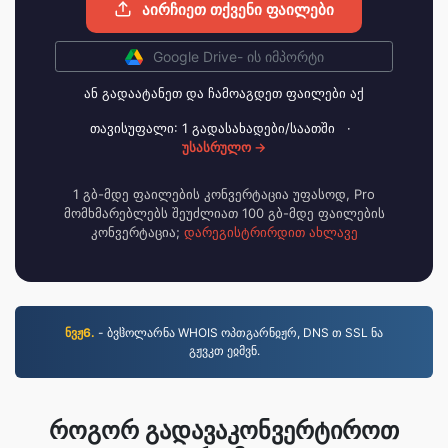
აირჩიეთ თქვენი ფაილები
Google Drive- ის იმპორტი
ან გადაატანეთ და ჩამოაგდეთ ფაილები აქ
თავისუფალი: 1 გადასახადები/საათში
·
უსასრულო →
1 გბ-მდე ფაილების კონვერტაცია უფასოდ, Pro
მომხმარებლებს შეუძლიათ 100 გბ-მდე ფაილების
კონვერტაცია;
დარეგისტრირდით ახლავე
ნვჟ6.
- ბვჱოლარნა WHOIS ოპთგარნჲჟრ, DNS თ SSL ნა
გჟვკთ ეჲმვნ.
როგორ გადავაკონვერტიროთ