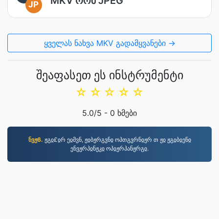
MKV რომ JPEG
JP
ყველას ნახვა MKV გადამყვანები →
შეაფასეთ ეს ინსტრუმენტი
☆
☆
☆
☆
☆
5.0
/5 -
0
ხმები
ნვჟ6.
ჟგჲ£ჲრ ეჲმვნ, ჟჲბჟრგვნჲ ოპთგვრნჲჟრ თ ჟჲ ჟგჲბჲენჲ
ენვჟრპჲნჟკჲ ოპჲჟრპანჟრგჲ.