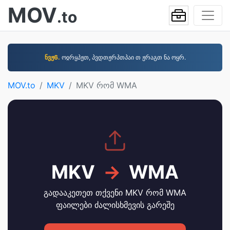
MOV
.to
ნვჟ6.
ოჲრყპჟთ, პვდთჟრპთპაი თ ჟრაგთ ნა ოყრ.
MOV.to
MKV
MKV რომ WMA
MKV
→
WMA
გადააკეთეთ თქვენი MKV რომ WMA
ფაილები ძალისხმევის გარეშე