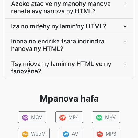
Azoko atao ve ny manohy manova
+
rehefa avy nanova ny HTML?
Iza no mifehy ny lamin'ny HTML?
+
Inona no endrika tsara indrindra
+
hanova ny HTML?
Tsy miova ny lamin'ny HTML ve ny
+
fanovàna?
Mpanova hafa
MOV
MP4
MKV
MO
MP
MK
WebM
AVI
MP3
We
AV
MP