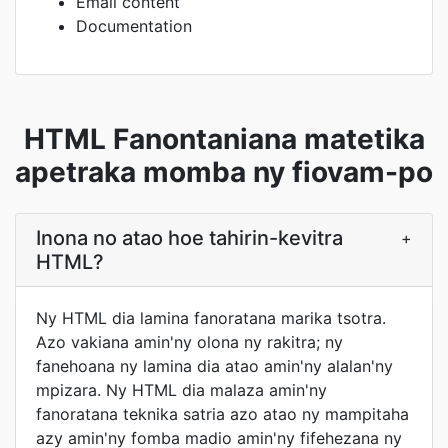
Email content
Documentation
HTML Fanontaniana matetika
apetraka momba ny fiovam-po
Inona no atao hoe tahirin-kevitra
+
HTML?
Ny HTML dia lamina fanoratana marika tsotra.
Azo vakiana amin'ny olona ny rakitra; ny
fanehoana ny lamina dia atao amin'ny alalan'ny
mpizara. Ny HTML dia malaza amin'ny
fanoratana teknika satria azo atao ny mampitaha
azy amin'ny fomba madio amin'ny fifehezana ny