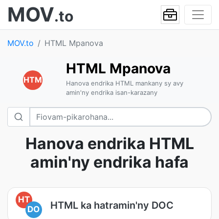
MOV
.to
MOV.to
HTML Mpanova
HTML Mpanova
HTM
Hanova endrika HTML mankany sy avy
amin'ny endrika isan-karazany
Hanova endrika HTML
amin'ny endrika hafa
HT
HTML ka hatramin'ny DOC
DO