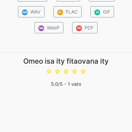
WAV
FLAC
GIF
WA
FL
GI
WebP
PDF
We
PD
Omeo isa ity fitaovana ity
☆
☆
☆
☆
☆
5.0
/5 -
1
vato