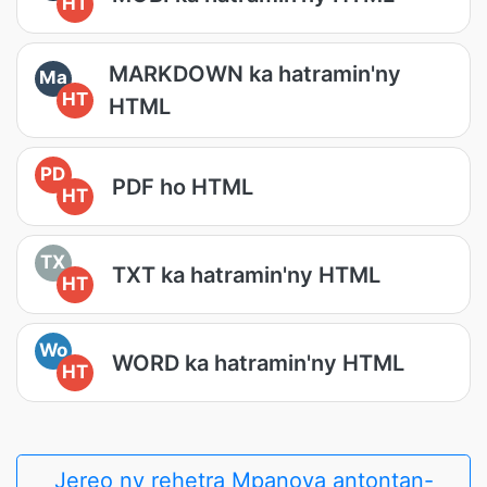
HT
MARKDOWN ka hatramin'ny
Ma
HT
HTML
PD
PDF ho HTML
HT
TX
TXT ka hatramin'ny HTML
HT
Wo
WORD ka hatramin'ny HTML
HT
Jereo ny rehetra Mpanova antontan-