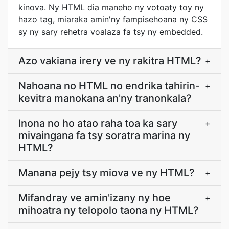
kinova. Ny HTML dia maneho ny votoaty toy ny
hazo tag, miaraka amin'ny fampisehoana ny CSS
sy ny sary rehetra voalaza fa tsy ny embedded.
Azo vakiana irery ve ny rakitra HTML?
+
Nahoana no HTML no endrika tahirin-
+
kevitra manokana an'ny tranonkala?
Inona no ho atao raha toa ka sary
+
mivaingana fa tsy soratra marina ny
HTML?
Manana pejy tsy miova ve ny HTML?
+
Mifandray ve amin'izany ny hoe
+
mihoatra ny telopolo taona ny HTML?