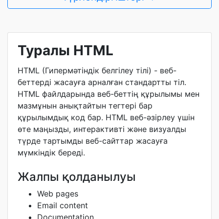
Туралы HTML
HTML (Гипермәтіндік белгілеу тілі) - веб-
беттерді жасауға арналған стандартты тіл.
HTML файлдарында веб-беттің құрылымы мен
мазмұнын анықтайтын тегтері бар
құрылымдық код бар. HTML веб-әзірлеу үшін
өте маңызды, интерактивті және визуалды
түрде тартымды веб-сайттар жасауға
мүмкіндік береді.
Жалпы қолданылуы
Web pages
Email content
Documentation