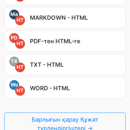
Ma
MARKDOWN - HTML
HT
PD
PDF-тен HTML-ге
HT
TX
TXT - HTML
HT
Wo
WORD - HTML
HT
Барлығын қарау Құжат
түрлендіргіштері →