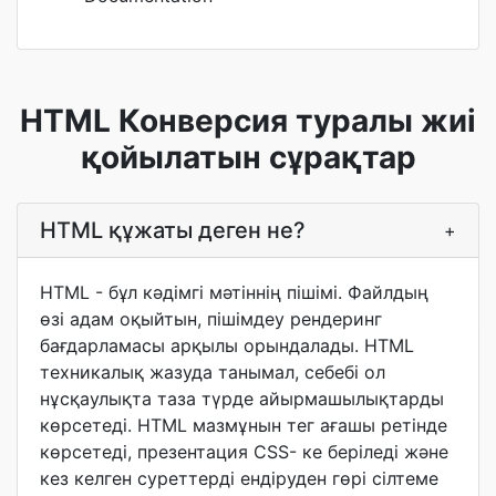
HTML Конверсия туралы жиі
қойылатын сұрақтар
HTML құжаты деген не?
+
HTML - бұл кәдімгі мәтіннің пішімі. Файлдың
өзі адам оқыйтын, пішімдеу рендеринг
бағдарламасы арқылы орындалады. HTML
техникалық жазуда танымал, себебі ол
нұсқаулықта таза түрде айырмашылықтарды
көрсетеді. HTML мазмұнын тег ағашы ретінде
көрсетеді, презентация CSS- ке беріледі және
кез келген суреттерді ендіруден гөрі сілтеме