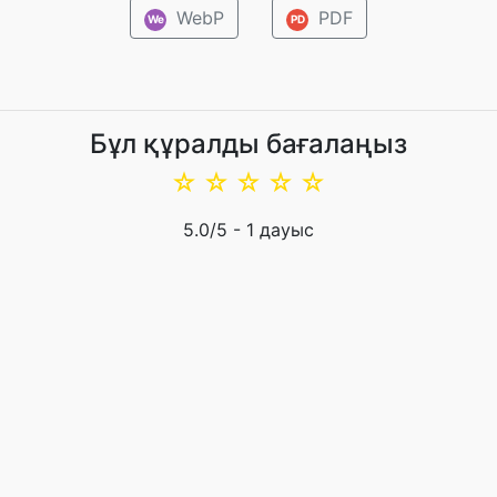
WebP
PDF
We
PD
Бұл құралды бағалаңыз
☆
☆
☆
☆
☆
5.0
/5 -
1
дауыс