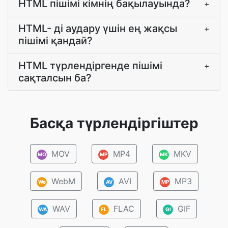
HTML пішімі кімнің бақылауында?
+
HTML- ді аудару үшін ең жақсы
+
пішімі қандай?
HTML түрлендіргенде пішімі
+
сақталсын ба?
Басқа түрлендіргіштер
MOV
MP4
MKV
MO
MP
MK
WebM
AVI
MP3
We
AV
MP
WAV
FLAC
GIF
WA
FL
GI