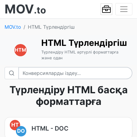
MOV
.to
MOV.to
HTML Түрлендіргіш
HTML Түрлендіргіш
HTM
Түрлендіру HTML әртүрлі форматтарға
және одан
Түрлендіру HTML басқа
форматтарға
HT
HTML - DOC
DO