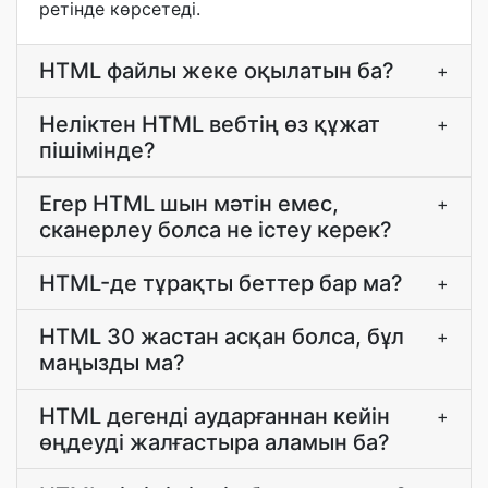
ретінде көрсетеді.
HTML файлы жеке оқылатын ба?
+
Неліктен HTML вебтің өз құжат
+
пішімінде?
Егер HTML шын мәтін емес,
+
сканерлеу болса не істеу керек?
HTML-де тұрақты беттер бар ма?
+
HTML 30 жастан асқан болса, бұл
+
маңызды ма?
HTML дегенді аударғаннан кейін
+
өңдеуді жалғастыра аламын ба?