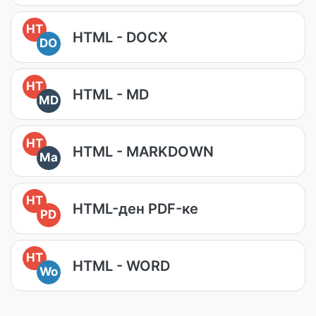
HT
HTML - DOCX
DO
HT
HTML - MD
MD
HT
HTML - MARKDOWN
Ma
HT
HTML-ден PDF-ке
PD
HT
HTML - WORD
Wo