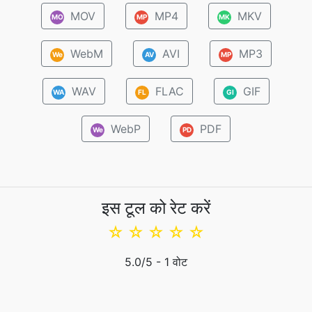
MOV
MP4
MKV
MO
MP
MK
WebM
AVI
MP3
We
AV
MP
WAV
FLAC
GIF
WA
FL
GI
WebP
PDF
We
PD
इस टूल को रेट करें
☆
☆
☆
☆
☆
5.0
/5 -
1
वोट