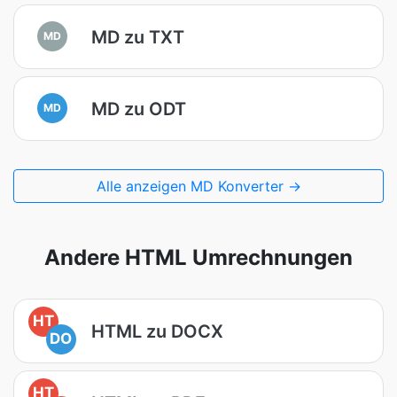
MD zu TXT
MD
MD zu ODT
MD
Alle anzeigen MD Konverter →
Andere HTML Umrechnungen
HT
HTML zu DOCX
DO
HT