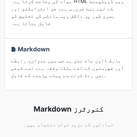
مواد کی وضاحت کرتا ہے۔ HTML ویب ڈویلپمنٹ
کے لیے بہت ضروری ہے، جو انٹرایکٹو اور
بصری طور پر دلکش ویب سائٹس کی تخلیق کو
قابل بناتا ہے۔
Markdown
مارک ڈاون عام متن ہے جس میں عنوان، رابطے
اور فهرستوں کے لئے ہلکا وقفہ ہے، اسے کبھی
بھی رنڈ کرنے سے پہلے پڑھنے کے قابل.
Markdown کنورٹرز
تبادلوں کے مزید ٹولز دستیاب ہیں۔