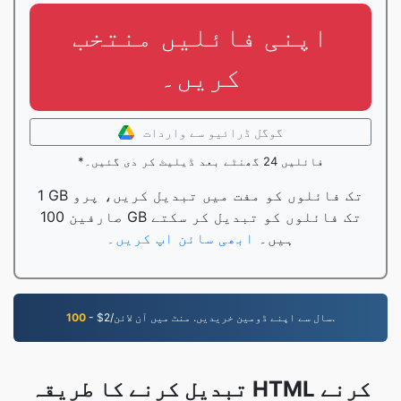
اپنی فائلیں منتخب
کریں۔
گوگل ڈرائیو سے واردات
*فائلیں 24 گھنٹے بعد ڈیلیٹ کر دی گئیں۔
1 GB تک فائلوں کو مفت میں تبدیل کریں، پرو
صارفین 100 GB تک فائلوں کو تبدیل کر سکتے
ہیں۔
ابھی سائن اپ کریں۔
- $2/سال سے اپنے ڈومین خریدیں. منٹ میں آن لائن.
100
تبدیل کرنے کا طریقہ HTML کرنے