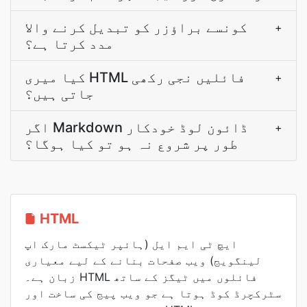
کونسے براؤزر کو تبدیل کرنے والا
+
مدد کرتا ہے؟
کیا میری HTML فائلیں نجی رکھی
+
جاتی ہیں؟
اگر Markdown ڈائون لوڈ خودکار
+
طور پر شروع نہ ہو تو کیا ہوگا؟
HTML
ایچ ٹی ایم ایل (ہائپر ٹیکسٹ مارک اپ
لینگویج) ویب صفحات بنانے کے لیے معیاری
زبان ہے۔ HTML فائلوں میں ٹیگز کے ساتھ
سٹرکچرڈ کوڈ ہوتا ہے جو ویب پیج کی ساخت اور