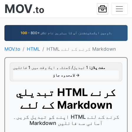
MOV
.to
- 800+ ڈومین ایکسٹینشنز. آپ کا بہترین نام تلاش.
100
HTML کرنے کے لئے Markdown
HTML
MOV.to
مفت پلان:
1 تبدیل/ گھنٹہ، ایک وقت میں 1 فائلیں
لامحدود جاؤ →
تبديلي HTML کرنے
کے لئے Markdown
اپنے کو تبدیل کریں۔ HTML کرنے کے لئے
Markdown آسانی سے فائلیں