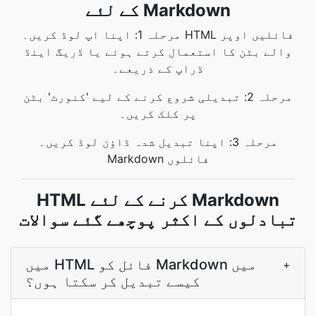
کے لئے Markdown
مرحلہ 1: اپنا اپ لوڈ کریں۔ HTML فائلیں اوپر
والے بٹن کا استعمال کرتے ہوئے یا ڈریگ اینڈ
ڈراپ کے ذریعے۔
مرحلہ 2: تبدیلی شروع کرنے کے لیے 'کنورٹ' بٹن
پر کلک کریں۔
مرحلہ 3: اپنا تبدیل شدہ ڈاؤن لوڈ کریں۔
Markdown فائلوں
HTML کرنے کے لئے Markdown
تبادلوں کے اکثر پوچھے گئے سوالات
میں HTML فائل کو Markdown میں
+
کیسے تبدیل کر سکتا ہوں؟