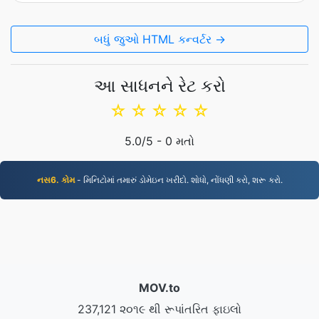
બધું જુઓ HTML કન્વર્ટર →
આ સાધનને રેટ કરો
☆
☆
☆
☆
☆
5.0
/5 -
0
મતો
નસ6. કોમ
- મિનિટોમાં તમારું ડોમેઇન ખરીદો. શોધો, નોંધણી કરો, શરૂ કરો.
MOV.to
237,121 ૨૦૧૯ થી રૂપાંતરિત ફાઇલો