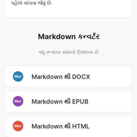
પહેલાં વાંચવા જેવું છે.
Markdown કન્વર્ટર
વધુ રૂપાંતર સાધનો ઉપલબ્ધ છે
Markdown થી DOCX
Mar
Markdown થી EPUB
Mar
Markdown થી HTML
Mar