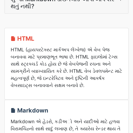
થતું નથી?
HTML
HTML (હાયપરટેક્સ્ટ માર્કઅપ લેંગ્વેજ) એ વેબ પેજ
બનાવવા માટે પ્રમાણભૂત ભાષા છે. HTML ફાઇલોમાં ટેગ્સ
સાથે સ્ટ્રક્ચર્ડ કોડ હોય છે જે વેબપેજની રચના અને
સામગ્રીને વ્યાખ્યાયિત કરે છે. HTML વેબ ડેવલપમેન્ટ માટે
મહત્વપૂર્ણ છે, જે ઇન્ટરેક્ટિવ અને દૃષ્ટિની આકર્ષક
વેબસાઇટ્સ બનાવવાને સક્ષમ બનાવે છે.
Markdown
Markdown એ હેડરો, કડીઅો અને યાદીઓ માટે હળવા
વિરામચિહ્નો સાથે સાદું લખાણ છે, તે ક્યારેય રેન્ડર થાય તે