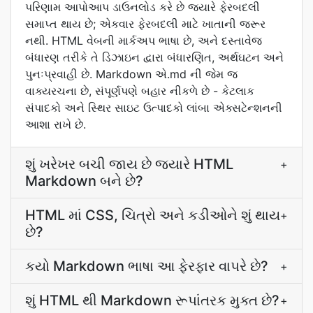
પરિણામ આપોઆપ ડાઉનલોડ કરે છે જ્યારે ફેરબદલી
સમાપ્ત થાય છે; એકવાર ફેરબદલી માટે ખાતાની જરૂર
નથી. HTML વેબની માર્કઅપ ભાષા છે, અને દસ્તાવેજ
બંધારણ તરીકે તે ડિઝાઇન દ્વારા બંધારણિત, અર્થઘટન અને
પુનઃપ્રવાહી છે. Markdown એ.md ની જેમ જ
વાક્યરચના છે, સંપૂર્ણપણે બહાર નીકળે છે - કેટલાક
સંપાદકો અને સ્થિર સાઇટ ઉત્પાદકો લાંબા એક્સટેન્શનની
આશા રાખે છે.
શું ખરેખર બચી જાય છે જ્યારે HTML
+
Markdown બને છે?
HTML માં CSS, ચિત્રો અને કડીઓને શું થાય
+
છે?
કયો Markdown ભાષા આ ફેરફાર વાપરે છે?
+
શું HTML થી Markdown રૂપાંતરક મુક્ત છે?
+