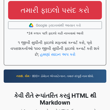
તમારી ફાઇલો પસંદ કરો
Google ડ્રાઇવમાંથી આયાત કરો
*24 કલાક પછી ફાઇલો કાઢી નાખવામાં આવી
૧ જીબી સુધીની ફાઇલો મફતમાં કન્વર્ટ કરો, પ્રો
વપરાશકર્તાઓ ૧૦૦ જીબી સુધીની ફાઇલો કન્વર્ટ કરી શકે
છે;
હમણાં સાઇન અપ કરો
નસ6. કોમ
- 800+ ડોમેઇન એક્સટેન્સન. તમારું સંપૂર્ણ નામ શોધો.
કેવી રીતે રૂપાંતરિત કરવું HTML થી
Markdown