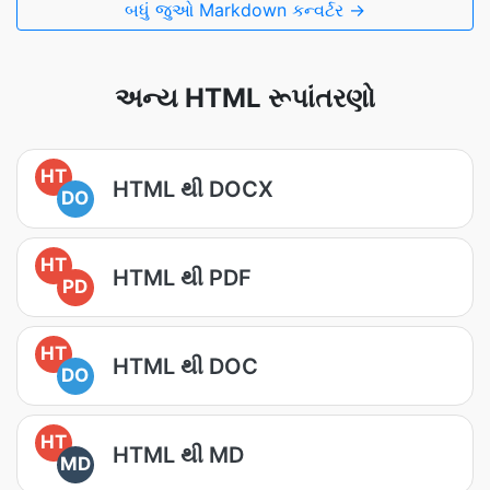
બધું જુઓ Markdown કન્વર્ટર →
અન્ય HTML રૂપાંતરણો
HT
HTML થી DOCX
DO
HT
HTML થી PDF
PD
HT
HTML થી DOC
DO
HT
HTML થી MD
MD