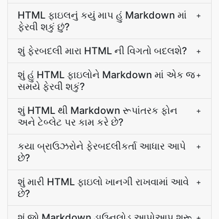
HTML ફાઇલનું કયું માપ હું Markdown માં
+
ફેરવી શકું છું?
શું ફેરબદલી મારા HTML ની વિગતો બદલશે?
+
શું હું HTML ફાઇલોને Markdown માં એક જ
+
સમયે ફેરવી શકું?
શું HTML થી Markdown રૂપાંતરક ફોન
+
અને ટેબ્લેટ પર કામ કરે છે?
કયા બ્રાઉઝરોને ફેરબદલીકર્તા આધાર આપે
+
છે?
શું મારી HTML ફાઇલો ખાનગી રાખવામાં આવે
+
છે?
શું જો Markdown ડાઉનલોડ આપોઆપ શરૂ
+