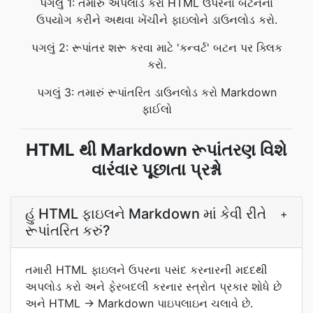
પગલું 1: તમારું અપલોડ કરો HTML ઉપરના બટનનો
ઉપયોગ કરીને અથવા ખેંચીને ફાઇલોને ડાઉનલોડ કરો.
પગલું 2: રૂપાંતર શરૂ કરવા માટે 'કન્વર્ટ' બટન પર ક્લિક
કરો.
પગલું 3: તમારું રૂપાંતરિત ડાઉનલોડ કરો Markdown
ફાઈલો
HTML થી Markdown રૂપાંતરણ વિશે
વારંવાર પૂછાતા પ્રશ્નો
હું HTML ફાઇલને Markdown માં કેવી રીતે
+
રૂપાંતરિત કરું?
તમારી HTML ફાઇલને ઉપરના પસંદ કરનારની મદદથી
અપલોડ કરો અને ફેરબદલી કરનાર સ્ત્રોત પ્રકાર શોધે છે
અને HTML → Markdown પાઇપલાઇન ચલાવે છે.