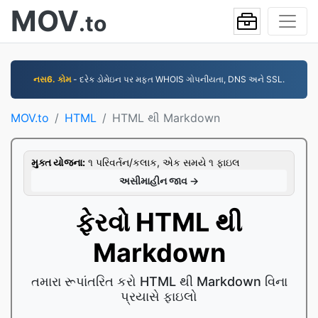
MOV
.to
નસ6. કોમ
- દરેક ડોમેઇન પર મફત WHOIS ગોપનીયતા, DNS અને SSL.
MOV.to
HTML
HTML થી Markdown
મુક્ત યોજના:
૧ પરિવર્તન/કલાક, એક સમયે ૧ ફાઇલ
અસીમાહીન જાવ →
ફેરવો HTML થી
Markdown
તમારા રૂપાંતરિત કરો HTML થી Markdown વિના
પ્રયાસે ફાઇલો