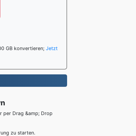
100 GB konvertieren;
Jetzt
wn
der per Drag &amp; Drop
rung zu starten.