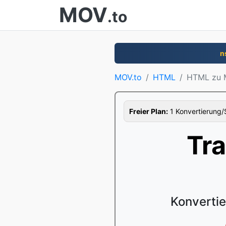
MOV
.to
n
MOV.to
HTML
HTML zu 
Freier Plan:
1 Konvertierung/S
Tr
Konverti