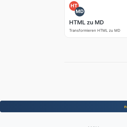
HT
MD
HTML zu MD
Transformieren HTML zu MD
n