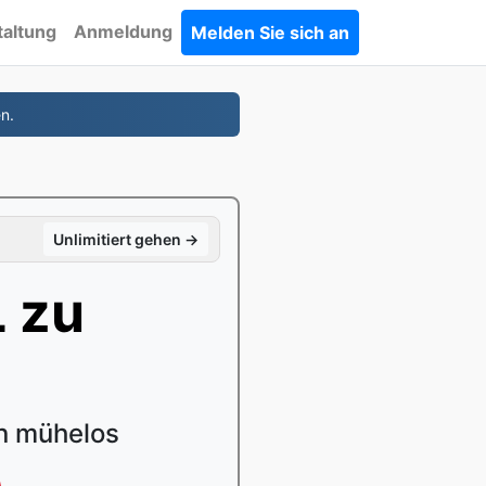
taltung
Anmeldung
Melden Sie sich an
n.
Unlimitiert gehen →
 zu
n mühelos