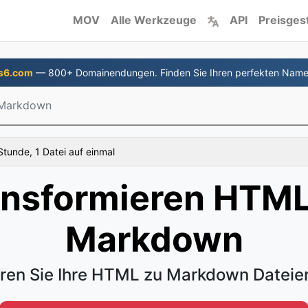
MOV
Alle Werkzeuge
API
Preisges
s6.com
— 800+ Domainendungen. Finden Sie Ihren perfekten Name
Markdown
tunde, 1 Datei auf einmal
ansformieren HTML
Markdown
eren Sie Ihre HTML zu Markdown Dateie