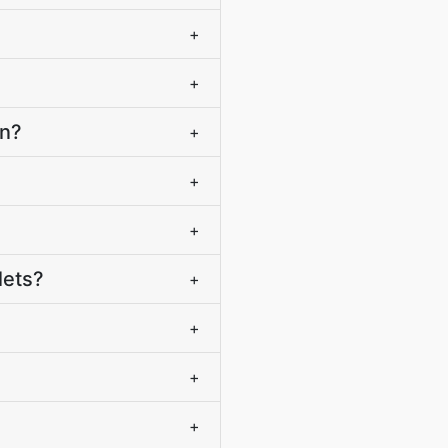
+
+
wn?
+
+
+
lets?
+
+
+
+