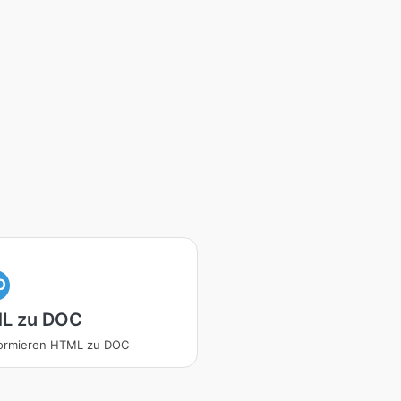
O
L zu DOC
formieren HTML zu DOC