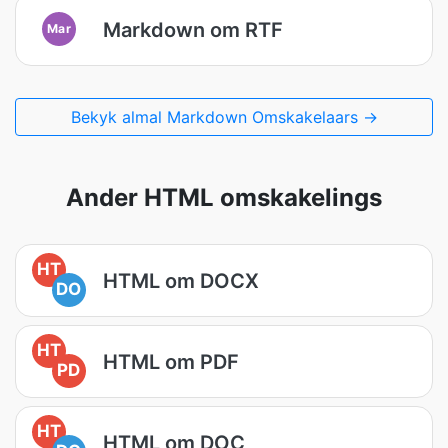
Markdown om RTF
Mar
Bekyk almal Markdown Omskakelaars →
Ander HTML omskakelings
HT
HTML om DOCX
DO
HT
HTML om PDF
PD
HT
HTML om DOC