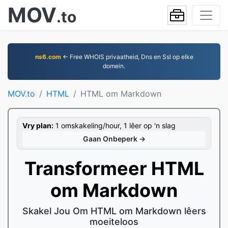
MOV
.to
ns6.com
← Free WHOIS privaatheid, Dns en Ssl op elke
domein.
MOV.to
HTML
HTML om Markdown
Vry plan:
1 omskakeling/hour, 1 lêer op 'n slag
Gaan Onbeperk →
Transformeer HTML
om Markdown
Skakel Jou Om HTML om Markdown lêers
moeiteloos