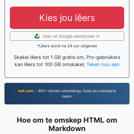
Kies jou lêers
Voer uit Google-aandrywer in
*Lêers word na 24 uur uitgevee
Skakel lêers tot 1 GB gratis om, Pro-gebruikers
kan lêers tot 100 GB omskakel;
Teken nou aan
ns6.com
☞ 800+ domein uitbreidings. Soek jou volmaakte
naam.
Hoe om te omskep HTML om
Markdown