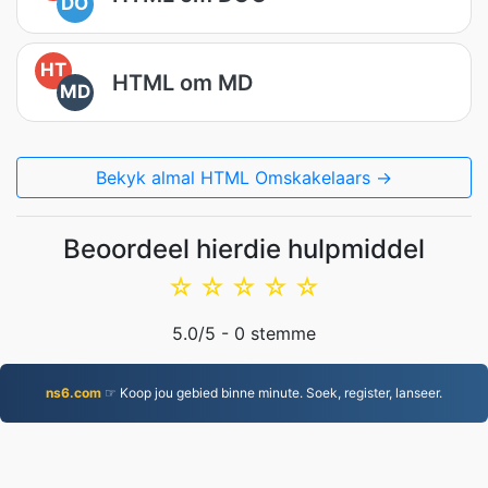
DO
HT
HTML om MD
MD
Bekyk almal HTML Omskakelaars →
Beoordeel hierdie hulpmiddel
☆
☆
☆
☆
☆
5.0
/5 -
0
stemme
ns6.com
☞ Koop jou gebied binne minute. Soek, register, lanseer.