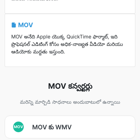
MOV
MOV అనేది Apple యొక్క QuickTime ఫార్మాట్, ఇది
ప్రొఫెషనల్ ఎడిటింగ్ కోసం అధిక-నాణ్యత వీడియో మరియు
ఆడియోకు మద్దతు ఇస్తుంది.
MOV కన్వర్టర్లు
మరిన్ని మార్పిడి సాధనాలు అందుబాటులో ఉన్నాయి
MOV కు WMV
MOV