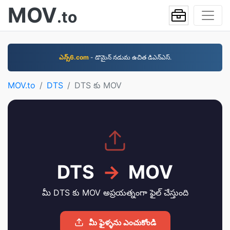
MOV
.to
ఎన్స్6.com
- డొమైన్‌ నడుమ ఉచిత డిఎన్‌ఎస్‌.
MOV.to
DTS
DTS కు MOV
DTS
→
MOV
మీ DTS కు MOV అప్రయత్నంగా ఫైల్ చేస్తుంది
మీ ఫైళ్ళను ఎంచుకోండి