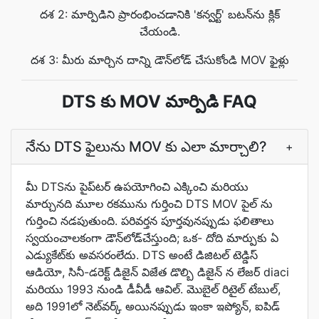
దశ 2: మార్పిడిని ప్రారంభించడానికి 'కన్వర్ట్' బటన్‌ను క్లిక్
చేయండి.
దశ 3: మీరు మార్చిన దాన్ని డౌన్‌లోడ్ చేసుకోండి MOV ఫైళ్లు
DTS కు MOV మార్పిడి FAQ
నేను DTS ఫైలును MOV కు ఎలా మార్చాలి?
+
మీ DTSను పైప్‌టర్ ఉపయోగించి ఎక్కించి మరియు
మార్చునది మూల రకమును గుర్తించి DTS MOV పైల్ ను
గుర్తించి నడపుతుంది. పరివర్తన పూర్తవునప్పుడు ఫలితాలు
స్వయంచాలకంగా డౌన్‌లోడ్‌చేస్తుంది; ఒక- దోది మార్పుకు ఏ
ఎడ్యుకేట్‌కు అవసరంలేదు. DTS అంటే డిజిటల్ టెడ్డిస్
ఆడియో, సినీ-డరెక్ట్ డిజైన్ విజేత డొల్బి డిజైన్ న లేజర్ diaci
మరియు 1993 నుండి డీవీడీ ఆవిల్. మొబైల్‌ రిటైల్‌ టేబుల్‌,
అది 1991లో నెట్‌వర్క్‌ అయినప్పుడు ఇంకా ఇప్యోన్‌, ఐపిడ్‌