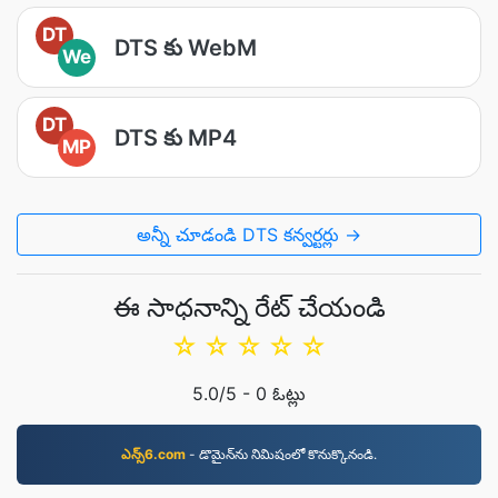
DT
DTS కు WebM
We
DT
DTS కు MP4
MP
అన్నీ చూడండి DTS కన్వర్టర్లు →
ఈ సాధనాన్ని రేట్ చేయండి
☆
☆
☆
☆
☆
5.0
/5 -
0
ఓట్లు
ఎన్స్6.com
- డొమైన్‌ను నిమిషంలో కొనుక్కొనండి.