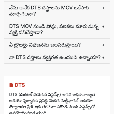
నేను అనేక DTS దస్త్రాలను MOV ఒకేసారి
+
మార్చగలనా?
DTS MOV నుండి ఫోన్లు, పలకలు మారుతున్న
+
వ్యక్తి పనిచేస్తాడా?
ఏ బ్రౌజర్లు విభజనను బలపరుస్తాయి?
+
నా DTS దస్త్రాలు వ్యక్తిగత ఉంచబడి ఉన్నాయా?
+
DTS
DTS (డిజిటల్ థియేటర్ సిస్టమ్స్) అనేది అధిక-నాణ్యత
ఆడియో ప్లేబ్యాక్‌కు ప్రసిద్ధి చెందిన మల్టీఛానల్ ఆడియో
టెక్నాలజీల శ్రేణి. ఇది తరచుగా సరౌండ్ సౌండ్ సిస్టమ్స్‌లో
ఉపయోగించబడుతుంది.