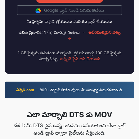
Google డ్రైవ్ నుండి దిగుమతిచేయి
మీ ఫైళ్ళను ఇక్కడ త్రోయుము మరియు డ్రాప్ చేయుము
ఉచిత ప్రణాళిక: 1 (n) మార్చు/ గంటలు
·
అపరిమితమైన వెళ్ళు
→
1 GB ఫైళ్ళను ఉచితంగా మార్చండి, ప్రో యూజర్లు 100 GB ఫైళ్ళను
మార్చవచ్చు;
ఇప్పుడే సైన్ అప్ చేయండి
ఎన్స్6.com
—⁠ 800+ డొమైన్ పొడిగింపులు. మీ పరిపూర్ణ పేరు కనుగొనండి.
ఎలా మార్చాలి DTS కు MOV
దశ 1: మీ DTS పైన ఉన్న బటన్‌ను ఉపయోగించి లేదా డ్రాగ్
అండ్ డ్రాప్ ద్వారా ఫైల్‌లను వీక్షించండి.