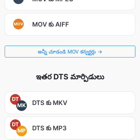
MOV కు AIFF
MOV
అన్నీ చూడండి MOV కన్వర్టర్లు →
ఇతర DTS మార్పిడులు
DT
DTS కు MKV
MK
DT
DTS కు MP3
MP