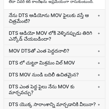
లేదా చివరి కట్‌ కాలరేఖను అప్రమేయంగా రాసుకుంటుంది.
నేను DTS ఆడియోను MOV ఫైలుకు వస్తే ఆ
+
చిత్రమేంటి?
DTS ఆడియో MOV లోకి వెళ్ళినప్పుడు తిరిగి
+
ఎన్కోడ్ చేయబడిందా?
MOV DTSతో ఎంత పెద్దదనాలి?
+
DTS లో చుట్టూ మిశ్రమం విల్ MOV
+
DTS MOV నుండి బదిలీ ఉచితమైన?
+
DTS ఎంత పెద్ద ఫైలు నేను MOV కు
+
మార్చవచ్చు?
DTS యొక్క సారాంశాన్ని మార్చడానికి వీలునా?
+