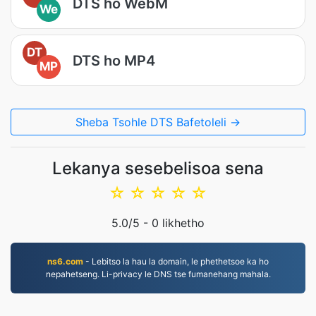
DTS ho WebM
We
DT
DTS ho MP4
MP
Sheba Tsohle DTS Bafetoleli →
Lekanya sesebelisoa sena
☆
☆
☆
☆
☆
5.0
/5 -
0
likhetho
ns6.com
- Lebitso la hau la domain, le phethetsoe ka ho
nepahetseng. Li-privacy le DNS tse fumanehang mahala.