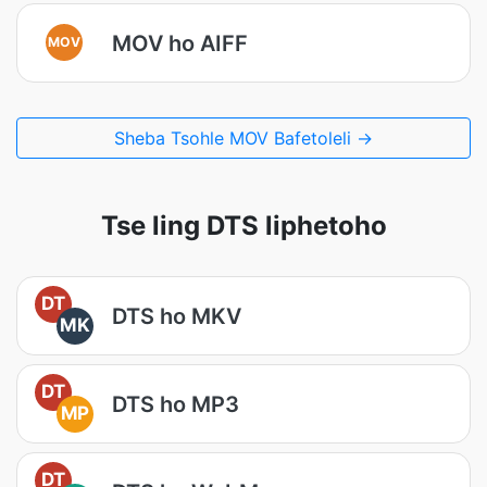
MOV ho AIFF
MOV
Sheba Tsohle MOV Bafetoleli →
Tse ling DTS liphetoho
DT
DTS ho MKV
MK
DT
DTS ho MP3
MP
DT