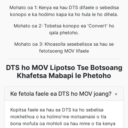
Mohato oa 1: Kenya ea hau DTS difaele o sebedisa
konopo e ka hodimo kapa ka ho hula le ho dihela.
Mohato oa 2: Tobetsa konopo ea 'Convert' ho
qala phetoho.
Mohato oa 3: Khoasolla sesebelisoa sa hau se
fetotsoeng MOV lifaele
DTS ho MOV Lipotso Tse Botsoang
Khafetsa Mabapi le Phetoho
Ke fetola faele ea DTS ho MOV joang?
+
Kopitsa faele ea hau ea DTS ka ho sebelisa
mokhethoa o ka holimo'me motsamaisi o tla
bona mofuta oa mohloli oa hau mme o tla kenya