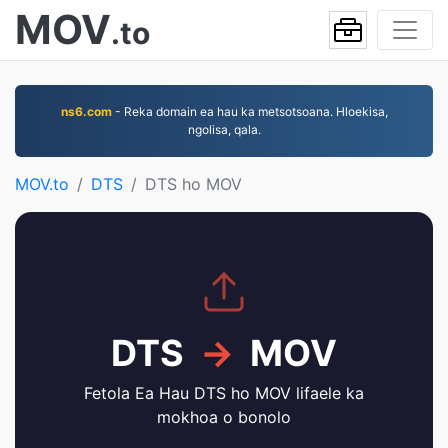
MOV
.to
ns6.com
- Reka domain ea hau ka metsotsoana. Hloekisa,
ngolisa, qala.
MOV.to
DTS
DTS ho MOV
DTS
→
MOV
Fetola Ea Hau DTS ho MOV lifaele ka
mokhoa o bonolo