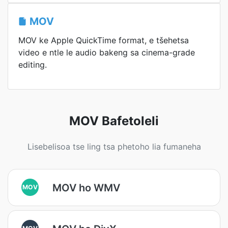
MOV
MOV ke Apple QuickTime format, e tšehetsa
video e ntle le audio bakeng sa cinema-grade
editing.
MOV Bafetoleli
Lisebelisoa tse ling tsa phetoho lia fumaneha
MOV ho WMV
MOV
MOV