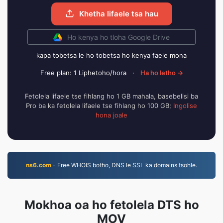
Khetha lifaele tsa hau
Ho kenya ho tloha Google Drive
kapa tobetsa le ho tobetsa ho kenya faele mona
Free plan: 1 Liphetoho/hora
·
Ha ho letho →
Fetolela lifaele tse fihlang ho 1 GB mahala, basebelisi ba
Pro ba ka fetolela lifaele tse fihlang ho 100 GB;
Ingolise
hona joale
ns6.com
- Free WHOIS botho, DNS le SSL ka domains tsohle.
Mokhoa oa ho fetolela DTS ho
MOV