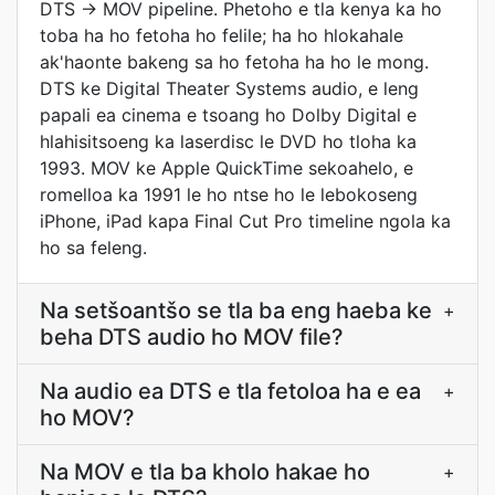
DTS → MOV pipeline. Phetoho e tla kenya ka ho
toba ha ho fetoha ho felile; ha ho hlokahale
ak'haonte bakeng sa ho fetoha ha ho le mong.
DTS ke Digital Theater Systems audio, e leng
papali ea cinema e tsoang ho Dolby Digital e
hlahisitsoeng ka laserdisc le DVD ho tloha ka
1993. MOV ke Apple QuickTime sekoahelo, e
romelloa ka 1991 le ho ntse ho le lebokoseng
iPhone, iPad kapa Final Cut Pro timeline ngola ka
ho sa feleng.
Na setšoantšo se tla ba eng haeba ke
+
beha DTS audio ho MOV file?
Na audio ea DTS e tla fetoloa ha e ea
+
ho MOV?
Na MOV e tla ba kholo hakae ho
+