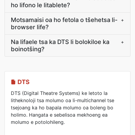
ho lifono le litablete?
Motsamaisi oa ho fetola o tšehetsa li-
+
browser life?
Na lifaele tsa ka DTS li bolokiloe ka
+
boinotšing?
DTS
DTS (Digital Theatre Systems) ke letoto la
litheknoloji tsa molumo oa li-multichannel tse
tsejoang ka ho bapala molumo oa boleng bo
holimo. Hangata e sebelisoa mekhoeng ea
molumo e potolohileng.